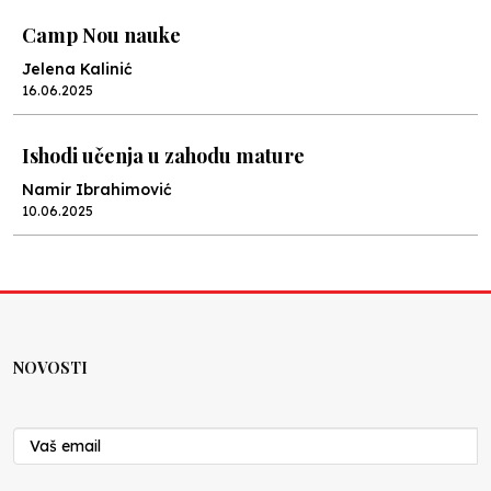
Camp Nou nauke
Jelena Kalinić
16.06.2025
Ishodi učenja u zahodu mature
Namir Ibrahimović
10.06.2025
Kraj školske godine, fotofiniš
Anes Osmić
04.06.2025
NOVOSTI
Reformar’s Coming
Nenad Veličković
29.10.2024