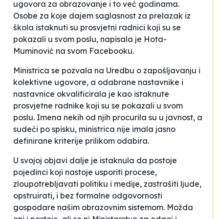
ugovora za obrazovanje i to već godinama.
Osobe za koje dajem saglasnost za prelazak iz
škola istaknuti su prosvjetni radnici koji su se
pokazali u svom poslu
, napisala je Hota-
Muminović na svom Facebooku.
Ministrica se pozvala
na Uredbu o zapošljavanju i
kolektivne ugovore, a odabrane nastavnike i
nastavnice okvalificirala je kao
istaknute
prosvjetne radnike
koji
su se
pokazali
u svom
poslu
. Imena nekih od njih procurila su u javnost, a
sudeći po spisku, ministrica nije imala jasno
definirane kriterije prilikom odabira.
U svojoj objavi dalje je istaknula da postoje
pojedinci koji nastoje
usporiti procese,
zloupotrebljavati politiku i medije, zastrašiti ljude,
opstruirati, i bez formalne odgovornosti
gospodare našim obrazovnim sistemom.
Možda