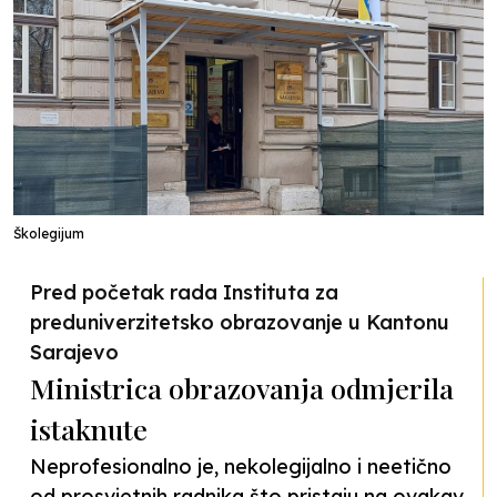
Školegijum
Pred početak rada Instituta za
preduniverzitetsko obrazovanje u Kantonu
Sarajevo
Ministrica obrazovanja odmjerila
istaknute
Neprofesionalno je, nekolegijalno i neetično
od prosvjetnih radnika što pristaju na ovakav