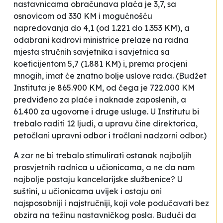
nastavnicama obračunava plaća je 3,7, sa
osnovicom od 330 KM i mogućnošću
napredovanja do 4,1 (od 1.221 do 1.353 KM), a
odabrani kadrovi ministrice prelaze na radna
mjesta stručnih savjetnika i savjetnica sa
koeficijentom 5,7 (1.881 KM) i, prema procjeni
mnogih, imat će znatno bolje uslove rada. (Budžet
Instituta je 865.900 KM, od čega je 722.000 KM
predviđeno za plaće i naknade zaposlenih, a
61.400 za ugovorne i druge usluge. U Institutu bi
trebalo raditi 12 ljudi, a upravu čine direktorica,
petočlani upravni odbor i tročlani nadzorni odbor.)
A zar ne bi trebalo stimulirati ostanak najboljih
prosvjetnih radnica u učionicama, a ne da nam
najbolje postaju kancelarijske službenice? U
suštini, u učionicama uvijek i ostaju oni
najsposobniji i najstručniji, koji vole podučavati bez
obzira na težinu nastavničkog posla. Budući da