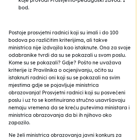
koje provodi Prosvjetno-pedagoški zavod: 1
bod.
Postoje prosvjetni radnici koji su imali i do 100
bodova po različitim kriterijima, ali takve
ministrica nije izdvojila kao
istaknute
. Ona za svoje
odabranike tvrdi da su se
pokazali
u svom poslu.
Kome su se
pokazali
? Gdje? Pošto ne uvažava
kriterije iz Pravilnika o ocjenjivanju, očito su
istaknuti radnici
oni koji su se
pokazali
na svim
mjestima gdje se pojavljuje ministrica
obrazovanja! Prosvjetni radnici koji su posvećeni
poslu i uz to se kontinuirano stručno usavršavaju
nemaju vremena da se kreću
putevima ministara i
ministrica
obrazovanja da bi ih njihovo oko
zapazilo.
Ne želi ministrica obrazovanja javni konkurs za