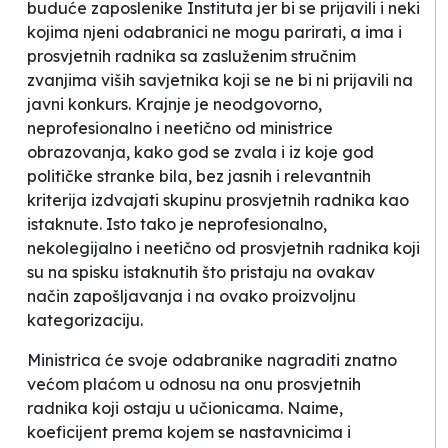
buduće zaposlenike Instituta jer bi se prijavili i neki
kojima njeni odabranici ne mogu parirati, a ima i
prosvjetnih radnika sa zasluženim stručnim
zvanjima viših savjetnika koji se ne bi ni prijavili na
javni konkurs. Krajnje je neodgovorno,
neprofesionalno i neetično od ministrice
obrazovanja, kako god se zvala i iz koje god
političke stranke bila, bez jasnih i relevantnih
kriterija izdvajati skupinu prosvjetnih radnika kao
istaknute. Isto tako je neprofesionalno,
nekolegijalno i neetično od prosvjetnih radnika koji
su na spisku istaknutih što pristaju na ovakav
način zapošljavanja i na ovako proizvoljnu
kategorizaciju.
Ministrica će svoje odabranike nagraditi znatno
većom plaćom u odnosu na onu prosvjetnih
radnika koji ostaju u učionicama. Naime,
koeficijent prema kojem se nastavnicima i