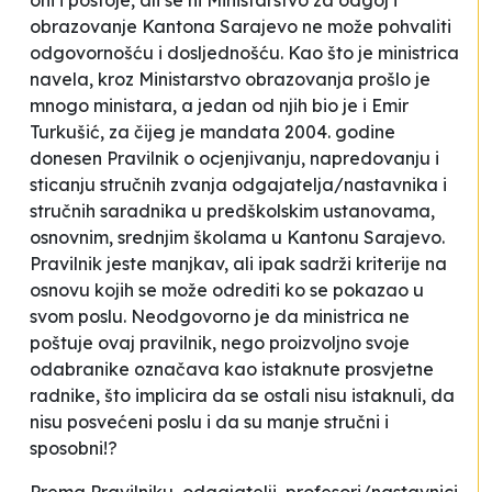
oni i postoje, ali se ni Ministarstvo za odgoj i
obrazovanje Kantona Sarajevo ne može pohvaliti
odgovornošću i dosljednošću. Kao što je ministrica
navela, kroz Ministarstvo obrazovanja prošlo je
mnogo ministara, a jedan od njih bio je i Emir
Turkušić, za čijeg je mandata 2004. godine
donesen
Pravilnik o ocjenjivanju, napredovanju i
sticanju stručnih zvanja odgajatelja/nastavnika i
stručnih saradnika u predškolskim ustanovama,
osnovnim, srednjim školama u Kantonu Sarajevo.
Pravilnik jeste manjkav, ali ipak sadrži kriterije na
osnovu kojih se može odrediti ko se
pokazao
u
svom poslu. Neodgovorno je da ministrica ne
poštuje ovaj pravilnik, nego proizvoljno svoje
odabranike
označava kao
istaknute prosvjetne
radnike
, što implicira da se ostali nisu istaknuli
,
da
nisu posvećeni poslu i da su manje stručni i
sposobni!?