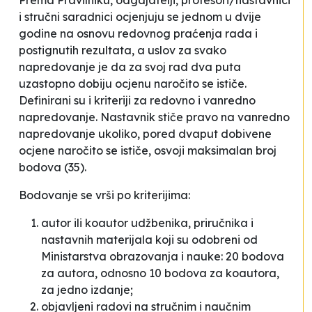
Prema Pravilniku
,
odgajatelji, profesori/nastavnici
i stručni saradnici ocjenjuju se jednom u dvije
godine na osnovu redovnog praćenja rada i
postignutih rezultata
, a uslov za svako
napredovanje je da za svoj rad dva puta
uzastopno dobiju ocjenu
naročito se ističe
.
Definirani su i kriteriji za redovno i vanredno
napredovanje. Nastavnik stiče pravo na vanredno
napredovanje ukoliko, pored dvaput dobivene
ocjene
naročito se ističe
, osvoji maksimalan broj
bodova (35).
Bodovanje se vrši po kriterijima:
autor ili koautor udžbenika, priručnika i
nastavnih materijala koji su odobreni od
Ministarstva obrazovanja i nauke: 20 bodova
za autora, odnosno 10 bodova za koautora,
za jedno izdanje;
objavljeni radovi na stručnim i naučnim