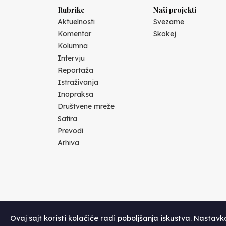
Rubrike
Naši projekti
Aktuelnosti
Svezame
Komentar
Skokej
Kolumna
Intervju
Reportaža
Istraživanja
Inopraksa
Društvene mreže
Satira
Prevodi
Arhiva
Ovaj sajt koristi kolačiće radi poboljšanja iskustva. Nastav