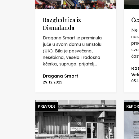
Razglednica iz
Čes
Dismalanda
Ne 
nas
Dragana Smart je preminula
pre
juče u svom domu u Bristolu
svo
(UK). Bila je posvećena,
čast
nesebična, vesela i radosna
kćerka, supruga, prijatelj...
Ra
Vel
Dragana Smart
05.
29.12.2025
PREVODI
REPOR