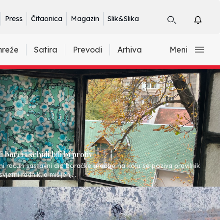
Press
Čitaonica
Magazin
Slik&Slika
mreže
Satira
Prevodi
Arhiva
Meni
 borci i šehidi bili bi protiv
ni račun sastavni dio boračke uredbe na koju se poziva pravilnik
vjetni radnik, a mišljenj...