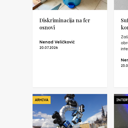
Diskriminacija na fer
Su
osnovi
ko
Zaš
Nenad Veličković
obr
20.07.2026
int
Nen
23.
ARHIVA
INTER