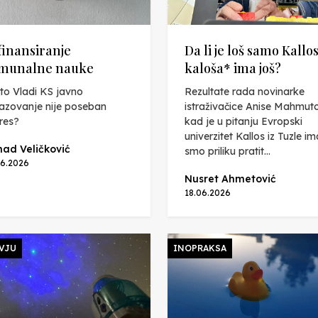
finansiranje
Da li je loš samo Kallos 
munalne nauke
kaloša* ima još?
to Vladi KS javno
Rezultate rada novinarke
azovanje nije poseban
istraživačice Anise Mahmut
eres?
kad je u pitanju Evropski
univerzitet Kallos iz Tuzle ima
ad Veličković
smo priliku pratit...
06.2026
Nusret Ahmetović
18.06.2026
VJU
INOPRAKSA