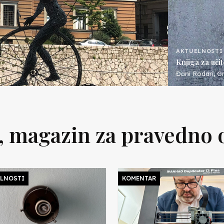
AKTUELNOSTI
Knjiga za učite
Đani Rodari, Gr
, magazin za pravedno 
LNOSTI
KOMENTAR