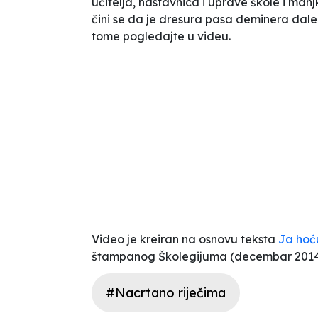
učitelja, nastavnica i uprave škole i manj
čini se da je dresura pasa deminera dale
tome pogledajte u videu.
Video je kreiran na osnovu teksta
Ja hoću 
štampanog Školegijuma (decembar 2014.
#Nacrtano riječima