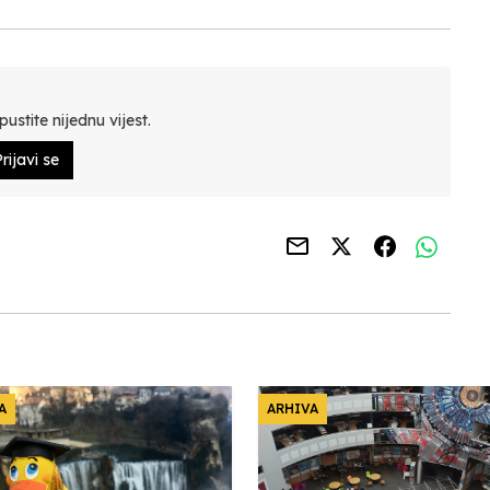
ustite nijednu vijest.
rijavi se
A
ARHIVA