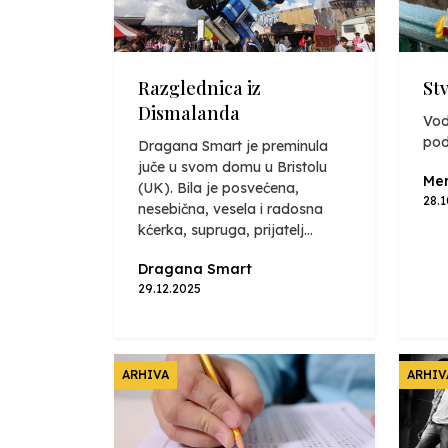
Razglednica iz
St
Dismalanda
Vod
pod
Dragana Smart je preminula
juče u svom domu u Bristolu
Mer
(UK). Bila je posvećena,
28.
nesebična, vesela i radosna
kćerka, supruga, prijatelj...
Dragana Smart
29.12.2025
ARHIVA
ARHIV