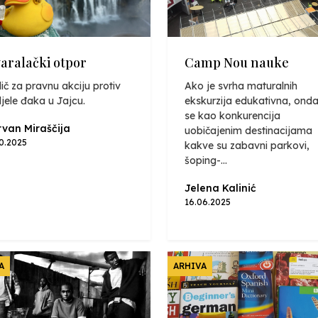
varalački otpor
Camp Nou nauke
ič za pravnu akciju protiv
Ako je svrha maturalnih
jele đaka u Jajcu.
ekskurzija edukativna, onda
se kao konkurencija
van Miraščija
uobičajenim destinacijama
10.2025
kakve su zabavni parkovi,
šoping-...
Jelena Kalinić
16.06.2025
A
ARHIVA