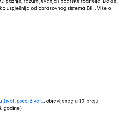
ku pažnje, razumijevanja i podrške roditelja. Dakle,
ko uspješnija od obrazovnog sistema BiH. Više o
život, pseći život...
, objavljenog u 10. broju
 godine).