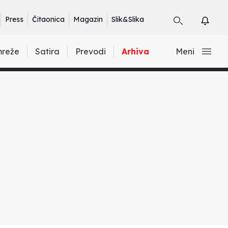
Press
Čitaonica
Magazin
Slik&Slika
mreže
Satira
Prevodi
Arhiva
Meni