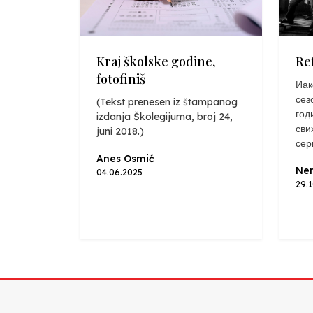
Kraj školske godine,
Re
fotofiniš
Иак
сез
(Tekst prenesen iz štampanog
год
izdanja Školegijuma, broj 24,
сви
juni 2018.)
сер
Anes Osmić
Nen
04.06.2025
29.