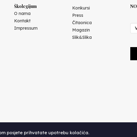
Školegijum
NO
Konkursi
O nama
Press
Kontakt
Čitaonica
Impressum
Magazin
Slik&Slika
kom posjete prihvatate upotrebu kolačića.