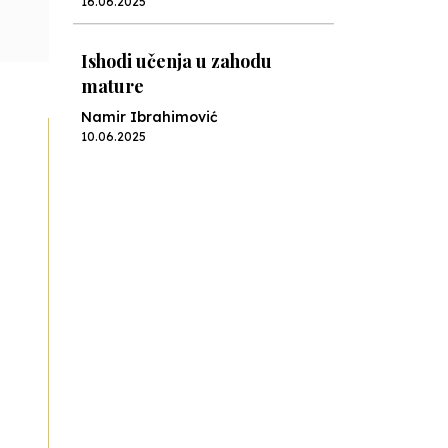
16.06.2025
Ishodi učenja u zahodu
mature
Namir Ibrahimović
10.06.2025
Kraj školske godine, fotofiniš
Anes Osmić
04.06.2025
Reformar’s Coming
Nenad Veličković
29.10.2024
Francuski i može i ne može,
ali turski može svakako