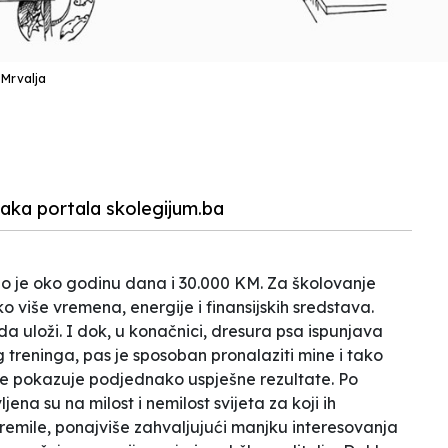
 Mrvalja
naka portala skolegijum.ba
 je oko godinu dana i 30.000 KM. Za školovanje
o više vremena, energije i finansijskih sredstava.
i da uloži. I dok, u konačnici, dresura psa ispunjava
 treninga, pas je sposoban pronalaziti mine i tako
 ne pokazuje podjednako uspješne rezultate. Po
na su na milost i nemilost svijeta za koji ih
premile, ponajviše zahvaljujući manjku interesovanja