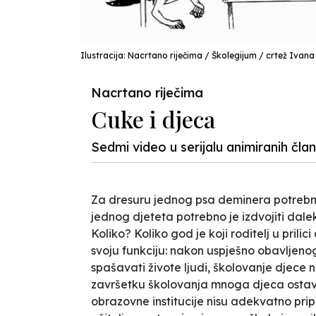
Ilustracija: Nacrtano riječima / Školegijum / crtež Ivana
Nacrtano riječima
Cuke i djeca
Sedmi video u serijalu animiranih čla
Za dresuru jednog psa deminera potrebno
jednog djeteta potrebno je izdvojiti dalek
Koliko? Koliko god je koji roditelj u prilic
svoju funkciju: nakon uspješno obavljenog
spašavati živote ljudi, školovanje djece
završetku školovanja mnoga djeca ostavlje
obrazovne institucije nisu adekvatno pri