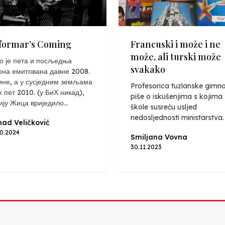
formar’s Coming
Francuski i može i ne
može, ali turski može
о је пета и посљедња
svakako
она емитована давне 2008.
ине, а у сусједним земљама
Profesorica tuzlanske gimna
х пет 2010. (у БиХ никад),
piše o iskušenjima s kojima
ију Жица вриједило...
škole susreću usljed
nedosljednosti ministarstva.
ad Veličković
10.2024
Smiljana Vovna
30.11.2023