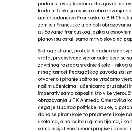
području ovog kantona. Razgovori na ovu
kada je funkciju ministra obrazovanja ob
ambasadoricom Francuske u BiH Christi
zemlje i Francuske u oblasti obrazovanja
izučavanje francuskog jezika u osnovnim i
planovi su ostali samo mrtvo slovo na pap
S druge strane, proteklih godina smo svj
vrata
, prvenstveno vjeronauke koja se 
završnog razreda srednje škole – nikog u š
ni saglasnost Pedagoškog zavoda za izm
otvoreno i pitanje zašto se vraćamo vjero
našim učenicima i učenicama pružajući im
imperativ samo zaposliti što više vjerouči
obrazovanja u TK Ahmeda Omerovića koji 
čega je studirao političke nauke, a potom
dana se pitam koje to predmete i koje na
školama, a naročito u gimnazijama, i ko 
samoinicijativno tumači propise i donosi od