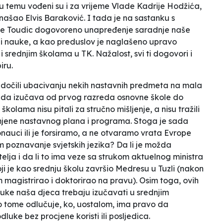
 temu vođeni su i za vrijeme Vlade Kadrije Hodžića,
našao Elvis Baraković. I tada je na sastanku s
ne Toudic dogovoreno unapređenje saradnje naše
 i nauke, a kao preduslov je naglašeno upravo
 srednjim školama u TK. Nažalost, svi ti dogovori i
iru.
edočili
ubacivanju
nekih nastavnih predmeta na
mala
sada izučava od prvog razreda osnovne škole do
kolama nisu pitali za stručno mišljenje, a nisu tražili
jene nastavnog plana i programa. Stoga je sada
nauci ili je forsiramo, a ne otvaramo vrata Evrope
 poznavanje svjetskih jezika? Da li je možda
telja i da li to ima veze sa strukom aktuelnog ministra
je kao srednju školu završio Medresu u Tuzli (nakon
 magistrirao i doktorirao na pravu). Osim toga, ovih
uke naša djeca trebaju izučavati u srednjim
o tome odlučuje, ko, uostalom, ima pravo da
luke bez procjene koristi ili posljedica.