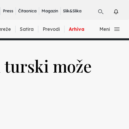
Press
Čitaonica
Magazin
Slik&Slika
mreže
Satira
Prevodi
Arhiva
Meni
i turski može