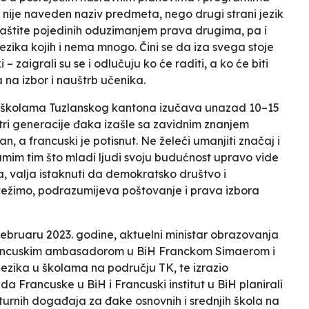
tno nije naveden naziv predmeta, nego
drugi strani jezik
zaštite pojedinih oduzimanjem prava drugima, pa i
ika kojih i nema mnogo. Čini se da iza svega stoje
ki –
zaigrali su se i odlučuju ko će raditi, a ko će biti
 na izbor i nauštrb učenika.
k u školama Tuzlanskog kantona izučava unazad 10–15
tri generacije đaka izašle sa zavidnim znanjem
an, a francuski je potisnut. Ne želeći umanjiti značaj i
mim tim što mladi ljudi svoju budućnost upravo vide
 valja istaknuti da demokratsko društvo i
težimo, podrazumijeva poštovanje i prava izbora
 februaru 2023. godine, aktuelni ministar obrazovanja
ancuskim ambasadorom u BiH Franckom Simaerom i
ezika u školama na području TK, te izrazio
a Francuske u BiH i Francuski institut u BiH planirali
lturnih događaja za đake osnovnih i srednjih škola na