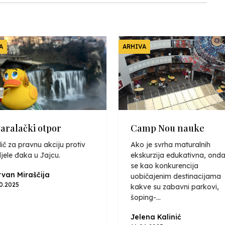
A
ARHIVA
varalački otpor
Camp Nou nauke
ič za pravnu akciju protiv
Ako je svrha maturalnih
jele đaka u Jajcu.
ekskurzija edukativna, onda
se kao konkurencija
van Miraščija
uobičajenim destinacijama
10.2025
kakve su zabavni parkovi,
šoping-...
Jelena Kalinić