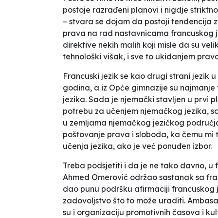
postoje razrađeni planovi i nigdje strik
– stvara se dojam da postoji tendencija 
prava na rad nastavnicama francuskog jez
direktive nekih
malih
koji misle da su
veli
tehnološki višak, i sve to ukidanjem prava
Francuski jezik se kao drugi strani jezi
godina, a iz Opće gimnazije su najmanje 
jezika. Sada je njemački stavljen u prvi pl
potrebu za učenjem njemačkog jezika, sa
u zemljama njemačkog jezičkog područja,
poštovanje prava i sloboda, ka čemu mi 
učenja jezika, ako je već ponuđen izbor.
Treba podsjetiti i da je ne tako davno, u
Ahmed Omerović održao sastanak sa fr
dao punu podršku afirmaciji francuskog j
zadovoljstvo što to može uraditi. Ambasad
su i organizaciju promotivnih časova i ku