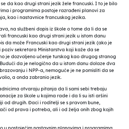
 se da kao drugi strani jezik žele francuski. I to je bilo
ovima i programima postoje razrađeni planovi za
enja, kao i nastavnice francuskog jezika.
va, na službeni dopis iz škole o tome da li da se
li francuski kao drugi strani jezik u istom danu
pis da
može Francuski kao drugi strani jezik (ako je
i poziv sekretara Ministarstva koji kaže da se
no je dozvoljeno učenje turskog kao drugog stranog
i). Budući da je nelogično da u istom danu dolaze dva
brazovanju i NPP-a, nemoguće je ne pomisliti da se
volio, a onda zabranio jezik.
nicima otvaraju pitanja da li sami sebi trebaju
acije za škole u kojima rade i da li su isti aršini
ji
od drugih. Đaci i roditelji se s pravom bune,
 jači od prava i potreba, ali i od želja onih zbog kojih
ošto u postojećim nastavnim planovima i programima