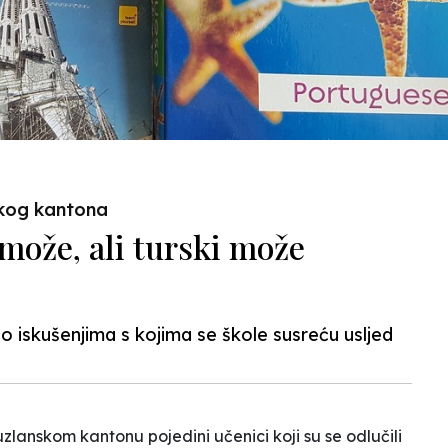
skog kantona
 može, ali turski može
o iskušenjima s kojima se škole susreću usljed
lanskom kantonu pojedini učenici koji su se odlučili