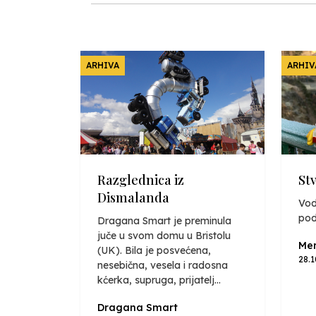
ARHIVA
ARHIV
Razglednica iz
St
Dismalanda
Vod
pod
Dragana Smart je preminula
juče u svom domu u Bristolu
Mer
(UK). Bila je posvećena,
28.
nesebična, vesela i radosna
kćerka, supruga, prijatelj...
Dragana Smart