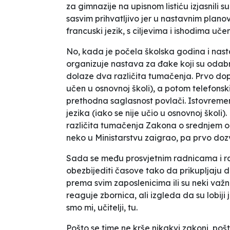
za gimnazije na upisnom listiću izjasnili su
sasvim prihvatljivo jer u nastavnim plan
francuski jezik, s ciljevima i ishodima uč
No, kada je počela školska godina i nasta
organizuje nastava za đake koji su odabra
dolaze dva različita tumačenja. Prvo do
učen u osnovnoj školi)
, a potom telefonsk
prethodna saglasnost povlači. Istovreme
jezika (iako se nije učio u osnovnoj škol
različita tumačenja Zakona o srednjem o
neko u Ministarstvu
zaigrao
, pa prvo doz
Sada se među prosvjetnim radnicama i rad
obezbijediti časove tako da prikupljaju don
prema svim zaposlenicima ili su neki
važni
reaguje
zbornica
, ali izgleda da su lobiji
smo mi, učitelji, tu.
Pošto se time ne krše nikakvi zakoni, p