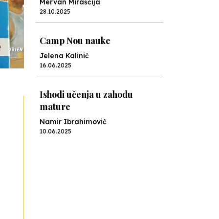
Mervan Miraščija
28.10.2025
Camp Nou nauke
Jelena Kalinić
16.06.2025
Ishodi učenja u zahodu
mature
Namir Ibrahimović
10.06.2025
Kraj školske godine, fotofiniš
Anes Osmić
04.06.2025
Reformar’s Coming