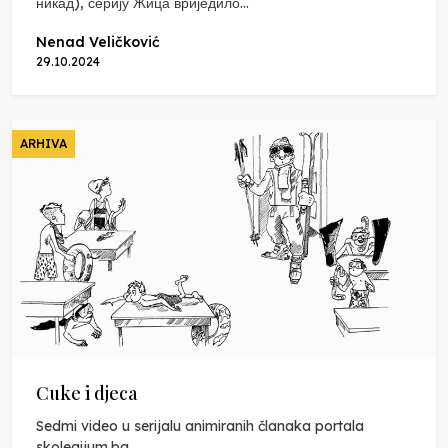
никад), серију Жица вриједило...
Nenad Veličković
29.10.2024
ARHIVA
Cuke i djeca
Sedmi video u serijalu animiranih članaka portala
skolegijum.ba