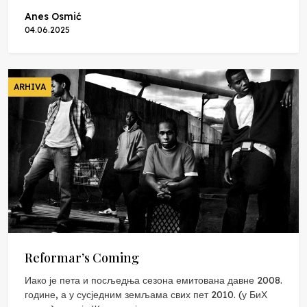
Anes Osmić
04.06.2025
ARHIVA
Reformar’s Coming
Иако је пета и посљедња сезона емитована давне 2008.
године, а у сусједним земљама свих пет 2010. (у БиХ