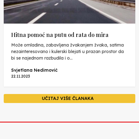
Hitna pomoć na putu od rata do mira
Može omladina, zabavljena žvakanjem žvaka, satima
nezainteresovano i kulerski blejati u prazan prostor da
bi se najednom razbudila i o...
Svjetlana Nedimović
22.11.2023
UČITAJ VIŠE ČLANAKA