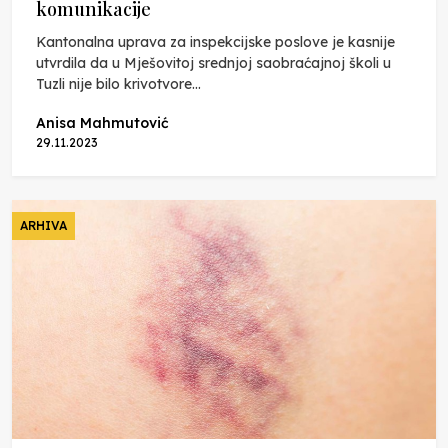
komunikacije
Kantonalna uprava za inspekcijske poslove je kasnije
utvrdila da u Mješovitoj srednjoj saobraćajnoj školi u
Tuzli nije bilo krivotvore...
Anisa Mahmutović
29.11.2023
ARHIVA