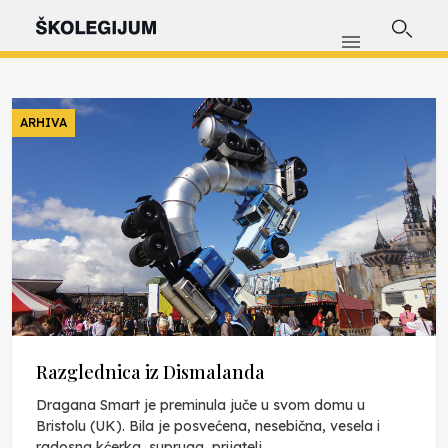
ARHIVA
Razglednica iz Dismalanda
Dragana Smart je preminula juče u svom domu u
Bristolu (UK). Bila je posvećena, nesebična, vesela i
radosna kćerka, supruga, prijatelj...