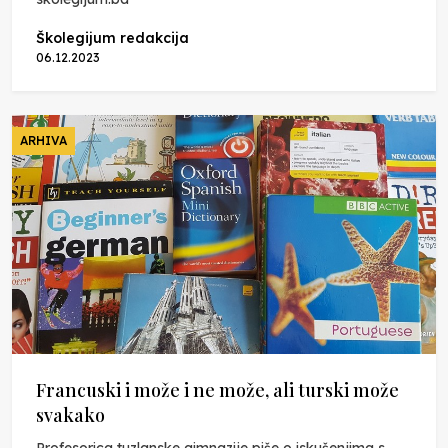
Školegijum redakcija
06.12.2023
ARHIVA
Francuski i može i ne može, ali turski može
svakako
Profesorica tuzlanske gimnazije piše o iskušenjima s