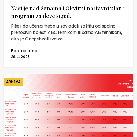
Nasilje nad ženama i Okvirni nastavni plan i
program za devetogod...
Piše i da učenici trebaju savladati zaštitu od spolno
prenosivih bolesti ABC tehnikom ili samo AB tehnikom,
ako je C neprihvatljiva za...
Fontoplumo
28.11.2023
ARHIVA