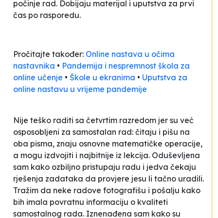
počinje rad. Dobijaju materijal i uputstva za prvi
čas po rasporedu.
Pročitajte također:
Online nastava u očima
nastavnika
•
Pandemija i nespremnost škola za
online učenje
•
Škole u ekranima
•
Uputstva za
online nastavu u vrijeme pandemije
Nije teško raditi sa četvrtim razredom jer su već
osposobljeni za samostalan rad: čitaju i pišu na
oba pisma, znaju osnovne matematičke operacije,
a mogu izdvojiti i najbitnije iz lekcija. Oduševljena
sam kako ozbiljno pristupaju radu i jedva čekaju
rješenja zadataka da provjere jesu li tačno uradili.
Tražim da neke radove fotografišu i pošalju kako
bih imala povratnu informaciju o kvaliteti
samostalnog rada. Iznenađena sam kako su