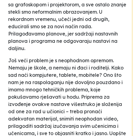
sa grafoskopom i projektorom, a sve ostalo znanje
stekli smo neformalnim obrazovanjem. U
rekordnom vremenu, učeći jedni od drugih,
educirali smo se za novi način rada.
Prilagođavamo planove, jer sadržaji nastavnih
planova i programa ne odgovaraju nastavi na
daljinu.
Još veći problem je s neophodnom opremom.
Nemaju je škole, a nemaju ni đaci i roditelji. Kako
sad naći kompjutere, tablete, mobitele? Ono što
nam je na raspolaganju nije dovoljno pouzdano i
imamo mnogo tehničkih problema, koje
pokušavamo rješavati
u hodu
. Priprema za
izvođenje ovakve nastave višestruko je složenija
od one za rad u učionici – treba pronaći
adekvatan materijal, snimiti neophodan video,
prilagoditi sadržaj izučavanja svim učenicima i
učenicama, i sve to objasniti kratko i jasno. Uopšte