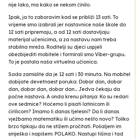
nije lako, ma kako se nekom činilo.
Ipak, ja to zaboravim kad se približi 13 sati. To
vrijeme smo izabrali jer nastavnice naše škole do
12 sati pripremaju, a od 12 sati dostavljaju
materijal učenicima, a za nastavu nam treba
stabilna mreža. Roditelji su djeci uspjeli
obezbijediti mobitele i formirali smo Viber-grupu.
To je postala naša virtuelna učionica.
Sada zamislite da je 12 sati i 30 minuta. Na mobitel
dobijate devetnaest poruka:
Dobar dan, dobar
dan, dobar dan, dobar dan...
Jedva čekaju da
počne nastava. A onda krenu pitanja:
Ko su redari
ove sedmice? Hoćemo li pisati latinicom ili
ćirilicom? Imamo li danas tjelesni? Da li danas
vježbamo matematiku ili učimo nešto novo?
Toliko
brzo tipkaju da ne stižem pročitati. Pošaljem im
smješka i napišem: POLAKO. Nastupi tišina i tad