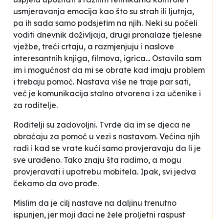
usmjeravanja emocija kao što su strah ili ljutnja,
pa ih sada samo podsjetim na njih. Neki su počeli
voditi dnevnik doživljaja, drugi pronalaze tjelesne
vježbe, treći crtaju, a razmjenjuju i naslove
interesantnih knjiga, filmova, igrica... Ostavila sam
im i mogućnost da mi se obrate kad imaju problem
i trebaju pomoć. Nastava više ne traje par sati,
već je komunikacija stalno otvorena i za učenike i
za roditelje.
Roditelji su zadovoljni. Tvrde da im se djeca ne
obraćaju za pomoć u vezi s nastavom. Većina njih
radi i kad se vrate kući samo provjeravaju da li je
sve urađeno. Tako znaju šta radimo, a mogu
provjeravati i upotrebu mobitela. Ipak, svi jedva
čekamo da ovo prođe.
Mislim da je cilj nastave na daljinu trenutno
ispunjen, jer moji đaci ne žele proljetni raspust