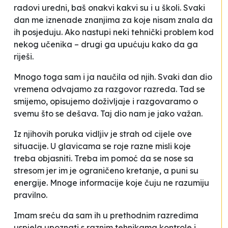
radovi uredni, baš onakvi kakvi su i u školi. Svaki
dan me iznenade znanjima za koje nisam znala da
ih posjeduju. Ako nastupi neki tehnički problem kod
nekog učenika – drugi ga upućuju kako da ga
riješi.
Mnogo toga sam i ja naučila od njih. Svaki dan dio
vremena odvajamo za razgovor razreda. Tad se
smijemo, opisujemo doživljaje i razgovaramo o
svemu što se dešava. Taj dio nam je jako važan.
Iz njihovih poruka vidljiv je strah od cijele ove
situacije. U glavicama se roje razne misli koje
treba objasniti. Treba im pomoć da se nose sa
stresom jer im je ograničeno kretanje, a puni su
energije. Mnoge informacije koje čuju ne razumiju
pravilno.
Imam sreću da sam ih u prethodnim razredima
uspjela upoznati s raznim tehnikama kontrole i