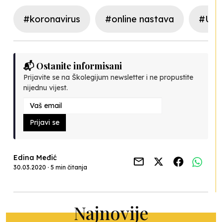
#koronavirus
#online nastava
#U nj
📬 Ostanite informisani
Prijavite se na Školegijum newsletter i ne propustite
nijednu vijest.
Prijavi se
Edina Međić
30.03.2020 · 5 min čitanja
Najnovije