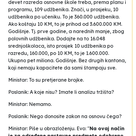
devet razreda osnovne škole treba, prema planu i
programu, 109 udžbenika. Znači, u prosjeku, 10
udžbenika po učeniku. To je 360.000 udžbenika.
Ako koštaju 10 KM, to je prihod od 3.600.000 KM.
Godišnje. Tj. prve godine, a narednih manje, zbog
polovnih udžbenika. Dodajte na to 16.048
srednjoškolaca, isto prosjek 10 udžbenika po
razredu, 160.000, po 10 KM, to je 1.600.000.
Ukupno pet miliona. Godišnje. Bez drugih kantona,
koji nemaju kapacitete da sami štampaju sve.
Ministar: To su pretjerane brojke.
Poslanik: A koje nisu? Imate li analizu tržišta?
Ministar: Nemamo.
Poslanik: Nego donosite zakon na osnovu čega?
Ministar: Piše u obrazloženju. Evo: "
Na ovaj način
je za određene nastavne predmete odobreno