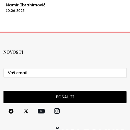
Namir Ibrahimović
10.06.2025
Kraj školske godine, fotofiniš
Anes Osmić
04.06.2025
NOVOSTI
Reformar’s Coming
Nenad Veličković
29.10.2024
Cuke i djeca
POŠALJI
Školegijum redakcija
06.12.2023
Francuski i može i ne može, ali turski može