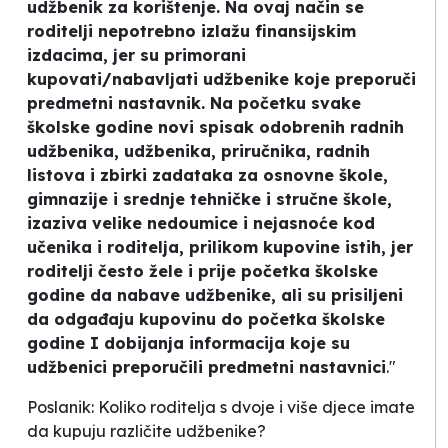
udžbenik za korištenje. Na ovaj način se
roditelji nepotrebno izlažu finansijskim
izdacima, jer su primorani
kupovati/nabavljati udžbenike koje preporuči
predmetni nastavnik. Na početku svake
školske godine novi spisak odobrenih radnih
udžbenika, udžbenika, priručnika, radnih
listova i zbirki zadataka za osnovne škole,
gimnazije i srednje tehničke i stručne škole,
izaziva velike nedoumice i nejasnoće kod
učenika i roditelja, prilikom kupovine istih, jer
roditelji često žele i prije početka školske
godine da nabave udžbenike, ali su prisiljeni
da odgađaju kupovinu do početka školske
godine I dobijanja informacija koje su
udžbenici preporučili predmetni nastavnici
."
Poslanik: Koliko roditelja s dvoje i više djece imate
da kupuju različite udžbenike?