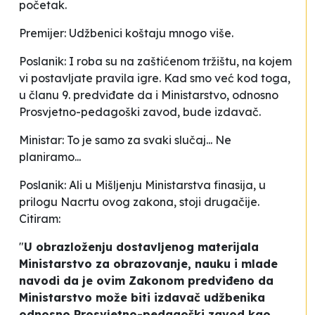
početak.
Premijer: Udžbenici koštaju mnogo više.
Poslanik: I roba su na zaštićenom tržištu, na kojem
vi postavljate pravila igre. Kad smo već kod toga,
u članu 9. predviđate da i Ministarstvo, odnosno
Prosvjetno-pedagoški zavod, bude izdavač.
Ministar: To je samo za svaki slučaj... Ne
planiramo...
Poslanik: Ali u Mišljenju Ministarstva finasija, u
prilogu Nacrtu ovog zakona, stoji drugačije.
Citiram:
"
U obrazloženju dostavljenog materijala
Ministarstvo za obrazovanje, nauku i mlade
navodi da je ovim Zakonom predviđeno da
Ministarstvo može biti izdavač udžbenika
odnosno Prosvjetno-pedagoški zavod kao