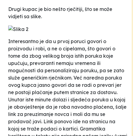
Drugi
kupac
je bio nešto rječitiji, što se može
vidjeti sa slike.
Interesantno je da u prvoj poruci govori o
proizvodu
i
robi
, a ne o cipelama, što govori o
tome da zbog velikog broja istih poruka koje
upućuju, prevaranti nemaju vremena ili
mogućnosti da personaliziraju poruku, pa se zato
služe generičkim rječnikom. Već naredna poruka
ovog
kupca
jasno govori da se radi o prevari jer
ne postoji plaćanje putem stranice za dostavu.
Unutar iste minute dolazi i sljedeća poruka u kojoj
je obavještenje da je roba navodno plaćena, šalje
link za preuzimanje novca i moli da mu se
prodavač javi. Link ponovo ide na stranicu na
kojoj se traže podaci o kartici. Gramatika
korištena u tekstu nije prirodna našem jeziku (
uzmi