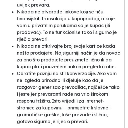
uvijek prevara.
Nikada ne otvarajte linkove koji se tiču
finansijskih transakcija u kupoprodaji, a koje
vam u privatnim porukama šalje kupac (ili
prodavač). To ne funkcioniše tako i sigurno je
riječ o prevari.
Nikada ne otkrivajte broj svoje kartice kada
nešto prodajete. Najsigurniji način je da novac
za ono što prodajete preuzmete lično ili da
kupac plati pouzećem nakon pregleda robe.
Obratite pažnju na stil konverzacije. Ako vam
ne izgleda prirodno ili djeluje kao da je
razgovor generisao prevodilac, najčešće tako
i jeste jer prevaranti rade na vrlo širokom
rasponu
tržišta
. Isto vrijedi i za internet-
stranice za kupovinu – primijetite li slovne i
gramatičke greške, loše prevode i slično,
gotovo sigurno je riječ o prevari.