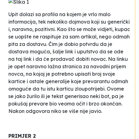
Upit dolazi sa profila na kojem je vrlo malo
informacija, tek nekoliko
dojmova
koji su generički
i, naravno, pozitivni. Kao što se može vidjeti,
kupac
se uopšte ne raspituje za sam artikal, nego odmah
pita za dostavu. Čim je dobio potvrdu da je
dostava moguća, šalje link i uputstvo da se ode
na taj link i da će prodavač
dobiti novac
. Na linku
je opet naravno lažna stranica za navodni prijem
novca, na kojoj je potrebno upisati broj svoje
kartice i ostale generalije koje prevarantu odmah
omoguće da tu istu karticu zloupotrijebi. Ovome
se jako žurilo ili je tekst generisao neki bot, pa je
pokušaj prevare bio veoma očit i brzo okončan.
Nakon odgovora niko se više nije javio.
PRIMJER 2