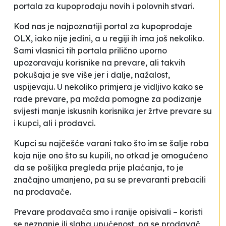
portala za kupoprodaju novih i polovnih stvari.
Kod nas je najpoznatiji portal za kupoprodaje
OLX, iako nije jedini, a u regiji ih ima još nekoliko.
Sami vlasnici tih portala prilično uporno
upozoravaju korisnike na prevare, ali takvih
pokušaja je sve više jer i dalje, nažalost,
uspijevaju. U nekoliko primjera je vidljivo kako se
rade
prevare, pa možda pomogne za podizanje
svijesti manje iskusnih korisnika jer žrtve prevare su
i kupci, ali i prodavci.
Kupci su najčešće varani tako što im se šalje roba
koja nije ono što su kupili, no otkad je omogućeno
da se pošiljka pregleda prije plaćanja, to je
značajno umanjeno, pa su se prevaranti prebacili
na prodavače.
Prevare prodavača smo i ranije opisivali – koristi
se neznanje ili slaba upućenost, pa se prodavač