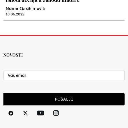
Namir Ibrahimović
10.06.2025
Kraj školske godine, fotofiniš
Anes Osmić
04.06.2025
NOVOSTI
Reformar’s Coming
Nenad Veličković
29.10.2024
Cuke i djeca
POŠALJI
Školegijum redakcija
06.12.2023
Francuski i može i ne može, ali turski može