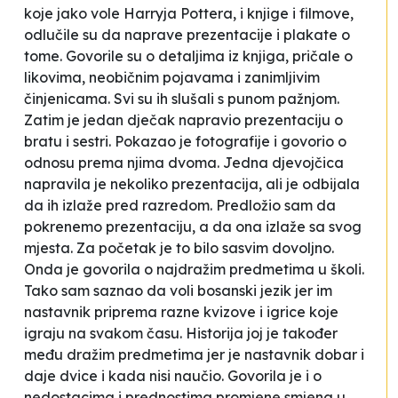
koje jako vole Harryja Pottera, i knjige i filmove,
odlučile su da naprave prezentacije i plakate o
tome. Govorile su o detaljima iz knjiga, pričale o
likovima, neobičnim pojavama i zanimljivim
činjenicama. Svi su ih slušali s punom pažnjom.
Zatim je jedan dječak napravio prezentaciju o
bratu i sestri. Pokazao je fotografije i govorio o
odnosu prema njima dvoma. Jedna djevojčica
napravila je nekoliko prezentacija, ali je odbijala
da ih izlaže pred razredom. Predložio sam da
pokrenemo prezentaciju, a da ona izlaže sa svog
mjesta. Za početak je to bilo sasvim dovoljno.
Onda je govorila o najdražim predmetima u školi.
Tako sam saznao da voli bosanski jezik
jer im
nastavnik priprema razne kvizove i igrice koje
igraju na svakom času
. Historija joj je također
među dražim predmetima jer je
nastavnik dobar i
daje dvice i kada nisi naučio
. Govorila je i o
nedostacima i prednostima promjene smjena u