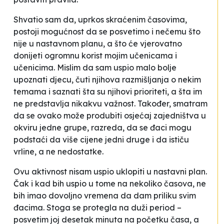
Shvatio sam da, uprkos skraćenim časovima,
postoji mogućnost da se posvetimo i nečemu što
nije u nastavnom planu, a što će vjerovatno
donijeti ogromnu korist mojim učenicama i
učenicima. Mislim da sam uspio malo bolje
upoznati djecu, čuti njihova razmišljanja o nekim
temama i saznati šta su njihovi prioriteti, a šta im
ne predstavlja nikakvu važnost. Također, smatram
da se ovako može produbiti osjećaj zajedništva u
okviru jedne grupe, razreda, da se đaci mogu
podstaći da više cijene jedni druge i da ističu
vrline, a ne nedostatke.
Ovu aktivnost nisam uspio uklopiti u nastavni plan.
Čak i kad bih uspio u tome na nekoliko časova, ne
bih imao dovoljno vremena da dam priliku svim
đacima. Stoga se protegla na duži period –
posvetim joj desetak minuta na početku časa, a