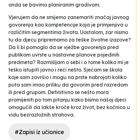
onda se bavimo planiranim gradivom.
Vjerujem da ne smijemo zanemariti značaj javnog
govorenja kao kompetencije koja je primjenjiva u
različitim segmentima života. Uostalom, zar nismo
tu da djecu pripremamo za teške životne izazove?
Da li bi pomoglo da se vježbe govorenja pred
publikom uvrste u nastavne planove pojedinih
predmeta? Razmišljam o sebi i o tome koliko mi je
teško istupiti javno i reći nešto. Sjećam se škola
koje sam završio i mogu na prste nabrojati koliko
puta sam imao priliku da govorim pred razredom
ili pred grupom. Definitivno se nešto mora
promijeniti po tom pitanju kako bismo našoj djeci
omogućili da lakše kroče kroz život, bez kočnica u
vidu bezrazložnih strahova.
#Zapisi iz učionice