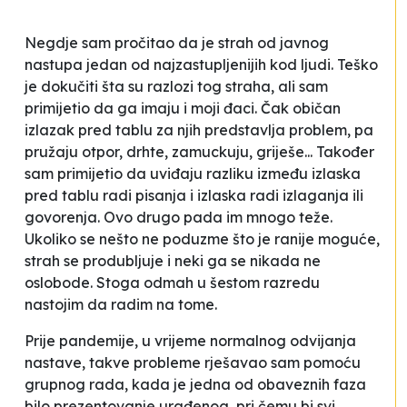
Negdje sam pročitao da je strah od javnog
nastupa jedan od najzastupljenijih kod ljudi. Teško
je dokučiti šta su razlozi tog straha, ali sam
primijetio da ga imaju i moji đaci. Čak običan
izlazak pred tablu za njih predstavlja problem, pa
pružaju otpor, drhte, zamuckuju, griješe... Također
sam primijetio da uviđaju razliku između izlaska
pred tablu radi pisanja i izlaska radi izlaganja ili
govorenja. Ovo drugo pada im mnogo teže.
Ukoliko se nešto ne poduzme što je ranije moguće,
strah se produbljuje i neki ga se nikada ne
oslobode. Stoga odmah u šestom razredu
nastojim da radim na tome.
Prije pandemije, u vrijeme normalnog odvijanja
nastave, takve probleme rješavao sam pomoću
grupnog rada, kada je jedna od obaveznih faza
bilo prezentovanje urađenog, pri čemu bi svi