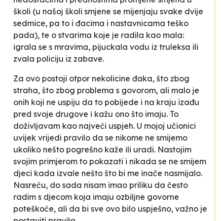
školi (u našoj školi smjene se mijenjaju svake dvije
sedmice, pa to i đacima i nastavnicama teško
pada), te o stvarima koje je radila kao mala:
igrala se s mravima, pijuckala vodu iz truleksa ili
zvala policiju iz zabave.
Za ovo postoji otpor nekolicine đaka, što zbog
straha, što zbog problema s govorom, ali malo je
onih koji ne uspiju da to pobijede i na kraju izađu
pred svoje drugove i kažu ono što imaju. To
doživljavam kao najveći uspjeh. U mojoj učionici
uvijek vrijedi pravilo da se nikome ne smijemo
ukoliko nešto pogrešno kaže ili uradi. Nastojim
svojim primjerom to pokazati i nikada se ne smijem
djeci kada
izvale
nešto što bi me inače nasmijalo.
Nasreću, do sada nisam imao priliku da često
radim s djecom koja imaju ozbiljne govorne
poteškoće, ali da bi sve ovo bilo uspješno, važno je
postaviti pravila.