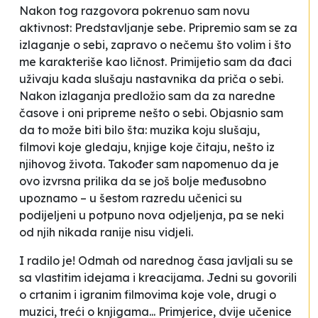
Nakon tog razgovora pokrenuo sam novu
aktivnost:
Predstavljanje sebe
. Pripremio sam se za
izlaganje o sebi, zapravo o nečemu što volim i što
me karakteriše kao ličnost. Primijetio sam da đaci
uživaju kada slušaju nastavnika da priča o sebi.
Nakon izlaganja predložio sam da za naredne
časove i oni pripreme nešto o sebi. Objasnio sam
da to može biti bilo šta: muzika koju slušaju,
filmovi koje gledaju, knjige koje čitaju, nešto iz
njihovog života. Također sam napomenuo da je
ovo izvrsna prilika da se još bolje međusobno
upoznamo – u šestom razredu učenici su
podijeljeni u potpuno nova odjeljenja, pa se neki
od njih nikada ranije nisu vidjeli.
I radilo je! Odmah od narednog časa javljali su se
sa vlastitim idejama i kreacijama. Jedni su govorili
o crtanim i igranim filmovima koje vole, drugi o
muzici, treći o knjigama... Primjerice, dvije učenice