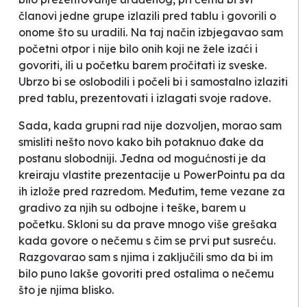
članovi jedne grupe izlazili pred tablu i govorili o
onome što su uradili. Na taj način izbjegavao sam
početni otpor i nije bilo onih koji ne žele izaći i
govoriti, ili u početku barem pročitati iz sveske.
Ubrzo bi se oslobodili i počeli bi i samostalno izlaziti
pred tablu, prezentovati i izlagati svoje radove.
Sada, kada grupni rad nije dozvoljen, morao sam
smisliti nešto novo kako bih potaknuo đake da
postanu slobodniji. Jedna od mogućnosti je da
kreiraju vlastite prezentacije u PowerPointu pa da
ih izlože pred razredom. Međutim, teme vezane za
gradivo za njih su odbojne i teške, barem u
početku. Skloni su da prave mnogo više grešaka
kada govore o nečemu s čim se prvi put susreću.
Razgovarao sam s njima i zaključili smo da bi im
bilo puno lakše govoriti pred ostalima o nečemu
što je njima blisko.