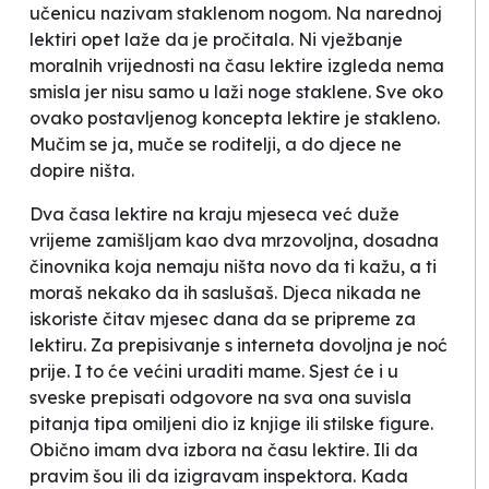
učenicu nazivam staklenom nogom. Na narednoj
lektiri opet laže da je pročitala. Ni vježbanje
moralnih vrijednosti na času lektire izgleda nema
smisla jer nisu samo u laži noge staklene. Sve oko
ovako postavljenog koncepta lektire je stakleno.
Mučim se ja, muče se roditelji, a do djece ne
dopire ništa.
Dva časa lektire na kraju mjeseca već duže
vrijeme zamišljam kao dva mrzovoljna, dosadna
činovnika koja nemaju ništa novo da ti kažu, a ti
moraš nekako da ih saslušaš. Djeca nikada ne
iskoriste čitav mjesec dana da se pripreme za
lektiru. Za prepisivanje s interneta dovoljna je noć
prije. I to će većini uraditi mame. Sjest će i u
sveske prepisati odgovore na sva ona suvisla
pitanja tipa omiljeni dio iz knjige ili stilske figure.
Obično imam dva izbora na času lektire. Ili da
pravim šou ili da izigravam inspektora. Kada