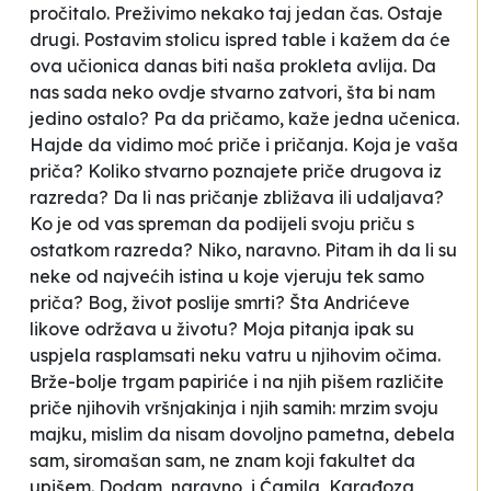
pročitalo. Preživimo nekako taj jedan čas. Ostaje
drugi. Postavim stolicu ispred table i kažem da će
ova učionica danas biti naša prokleta avlija. Da
nas sada neko ovdje stvarno zatvori, šta bi nam
jedino ostalo?
Pa da pričamo
, kaže jedna učenica.
Hajde da vidimo moć priče i pričanja. Koja je vaša
priča? Koliko stvarno poznajete priče drugova iz
razreda? Da li nas pričanje zbližava ili udaljava?
Ko je od vas spreman da podijeli svoju priču s
ostatkom razreda? Niko, naravno. Pitam ih da li su
neke od najvećih istina u koje vjeruju tek samo
priča? Bog, život poslije smrti? Šta Andrićeve
likove održava u životu? Moja pitanja ipak su
uspjela rasplamsati neku vatru u njihovim očima.
Brže-bolje trgam papiriće i na njih pišem različite
priče njihovih vršnjakinja i njih samih: mrzim svoju
majku, mislim da nisam dovoljno pametna, debela
sam, siromašan sam, ne znam koji fakultet da
upišem. Dodam, naravno, i Ćamila, Karađoza,