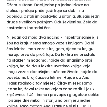
Džem-sultana. Đaci jedno po jedno izlaze na
stolicu i pričaju priče ljudi koje su dobili na
papiriću. Ostali im postavljaju pitanja. Slušaju jedni
druge s velikom pažnjom. Oduševljeni su. Žele da
nastavimo i naredni čas.
Nijedan od moja dva načina – inspektorisanje i(li)
šou na kraju nema mnogo veze s knjigom. Da bi
čas lektire imao veze s knjigom, djeca tu knjigu
moraju prvo da pročitaju. Da lektira ne bi ostala
na staklenim nogama, hajde da smanjimo broj
knjiga, hajde da u lektire uvrstimo knjige koje
imaju veze s današnjim načinom života, hajde da
povećamo broj časova lektire. Hajde da Anu
Frank radimo čitav mjesec. Čitav mjesec samo
jedan književni tekst na kojem će se raditi i jezik i
književnost! Učit ćemo i pravopis i glagolske oblike
i pisanje dnevnika i historiju na primjeru jedne
knjige. Tako možda Ana Frank ne bi ni u ludilu