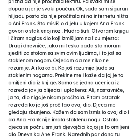
prizna da nije pročitala lektiru.
Pa svaki mi se
dopada jer je svaki poučan
. Ok, sada sam siguran
hiljadu posto da nije pročitala ni na internetu ništa
o Ani Frank. Šta misliš o dijelu u kojem Ana Frank
govori o staklenoj nozi. Mudro šuti. Otvaram knjigu
i čitam naglas dio koji izmišljam na licu mjesta:
Dragi dnevniče, jako mi teško pada što moram
sjediti za stolom sa svim ovim ljudima, i to još sa
staklenom nogom. Osjećam da me niko ne
razumije. A i kako bi. Ko još razumije ljude sa
staklenim nogama.
Prekine me i kaže da joj je to
omiljeni dio iz knjige. Samo se jedna učenica iz
razreda javlja blijeda i uplašena:
Ali, nastavniče,
ja taj dio nigdje nisam pročitala
. Pitam ostatak
razreda ko je još pročitao ovaj dio. Djeca me
gledaju zbunjeno. Kažem da sam izmislio ovaj dio i
da Ana Frank nije imala staklenu nogu. Ostala
djeca se počnu smijati djevojčici kojoj je to omiljeni
dio
Dnevnika Ane Frank
. Narednih par dana tu