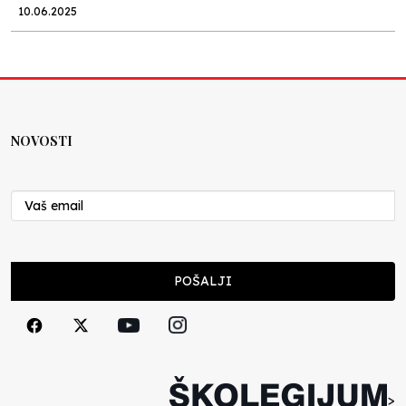
10.06.2025
Kraj školske godine, fotofiniš
Anes Osmić
04.06.2025
NOVOSTI
Reformar’s Coming
Nenad Veličković
29.10.2024
Cuke i djeca
POŠALJI
Školegijum redakcija
06.12.2023
Francuski i može i ne može, ali turski može
svakako
>