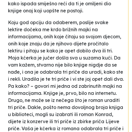
kako ispada smiješno reći da ti je omiljeni dio
knjige onaj koji uopšte ne postoji.
Koju god opciju da odaberem, poslije svake
lektire dočeka me krdo brižnih majki na
informacijama, onih koje čitaju sa svojom djecom,
onih koje znaju da je njihovo dijete pročitalo
lektiru i pitaju se kako je opet dobilo dva ili tri.
Moja kćerka je jučer došla sva u suzama kući. Da
vam kažem, stvarno nije bilo knjige nigdje da se
nađe, i ona je odabrala tri priče da uradi, kako ste
i rekli. Uradila je te tri priče i vi ste joj opet dali dva.
Pa kako?
– govori mi jedna od zabrinutih majki na
informacijama.
Knjige je, prvo, bilo na internetu
.
Drugo, ne može se iz nečega što je roman uraditi
tri priče
.
Dakle, pošto nema dovoljnog broja knjiga
u biblioteci, mogli su izabrati ili roman
Konrad,
dijete iz konzerve
ili tri priče iz zbirke priča
Lijeve
priče
. Vaša je kćerka iz romana odabrala tri priče i