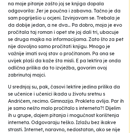
na moje pitanje zašto joj se knjiga dopala
odgovorila:
Jer je poučna i zabavna
. Tačno je da
sam pogriješio u ocjeni. Izvinjavam se. Trebala je
da dobije jedan, a ne dva...
Pa dobro, moja je evo
pročitala taj roman i opet ste joj dali tri
, ubacuje
se druga majka na informacijama.
Zato što za pet
nije dovoljno samo pročitati knjigu. Mnogo je
važnije imati svoj stav o pročitanom. Pa ona se
uvijek plaši da kaže šta misli. E pa lektira je onda
odlična prilika da to izvježba,
govorim ovoj
zabrinutoj majci.
U srednjoj su, pak, časovi lektire jedina prilika da
se učenice i učenici ikada u životu sretnu s
Andrićem, recimo. Gimnazija.
Prokleta avlija
. Par ih
je samo nešto malo pročitalo s interneta?! Dijelim
ih u grupe, dajem pitanja i mogućnost korištenja
interneta. Odgovaraju teško. Izlažu bez ikakve
strasti. Internet, naravno, nedostatan, ako se nije