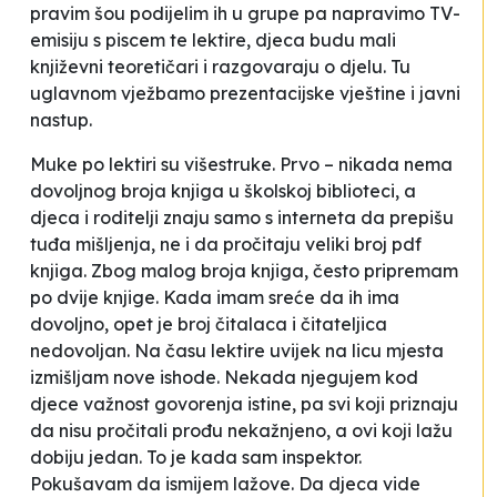
pravim šou podijelim ih u grupe pa napravimo TV-
emisiju s piscem te lektire, djeca budu mali
književni teoretičari i razgovaraju o djelu. Tu
uglavnom vježbamo prezentacijske vještine i javni
nastup.
Muke po lektiri su višestruke. Prvo – nikada nema
dovoljnog broja knjiga u školskoj biblioteci, a
djeca i roditelji znaju samo s interneta da prepišu
tuđa mišljenja, ne i da pročitaju veliki broj pdf
knjiga. Zbog malog broja knjiga, često pripremam
po dvije knjige. Kada imam sreće da ih ima
dovoljno, opet je broj čitalaca i čitateljica
nedovoljan. Na času lektire uvijek na licu mjesta
izmišljam nove ishode. Nekada njegujem kod
djece važnost govorenja istine, pa svi koji priznaju
da nisu pročitali prođu nekažnjeno, a ovi koji lažu
dobiju jedan. To je kada sam inspektor.
Pokušavam da ismijem lažove. Da djeca vide