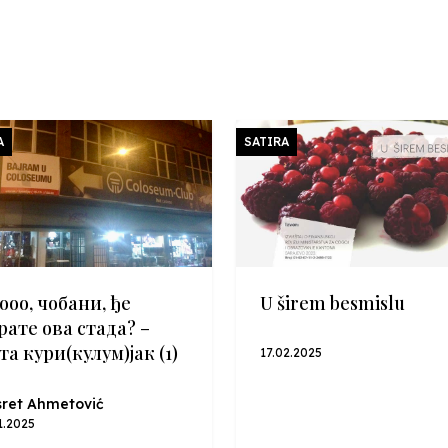
A
SATIRA
ооо, чобани, ђе
U širem besmislu
рате ова стада? –
та кури(кулум)јак (1)
17.02.2025
ret Ahmetović
1.2025