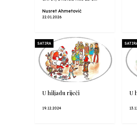
Nusret Ahmetović
22.01.2026
SATIRA
SATIR
U hiljadu riječi
U h
19.12.2024
13.1