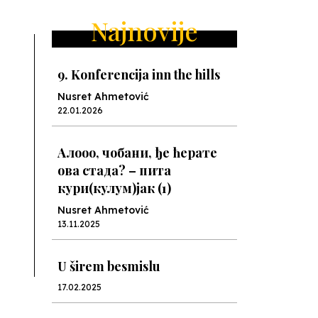
ext
Najnovije
9. Konferencija inn the hills
Nusret Ahmetović
22.01.2026
Алооо, чобани, ђе ћерате
ова стада? – пита
кури(кулум)јак (1)
Nusret Ahmetović
13.11.2025
U širem besmislu
17.02.2025