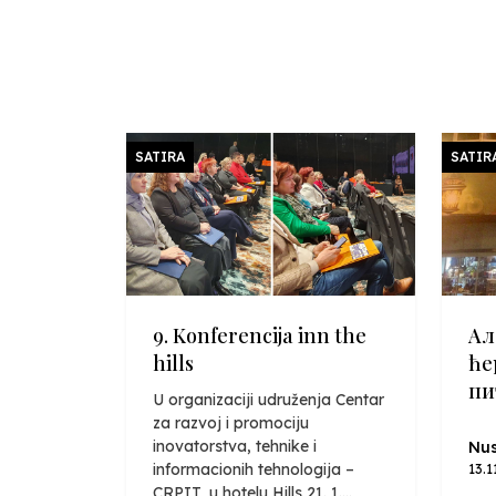
SATIRA
SATIR
9. Konferencija inn the
Ал
hills
ће
пи
U organizaciji udruženja Centar
za razvoj i promociju
inovatorstva, tehnike i
Nus
informacionih tehnologija –
13.1
CRPIT, u hotelu Hills 21. 1....