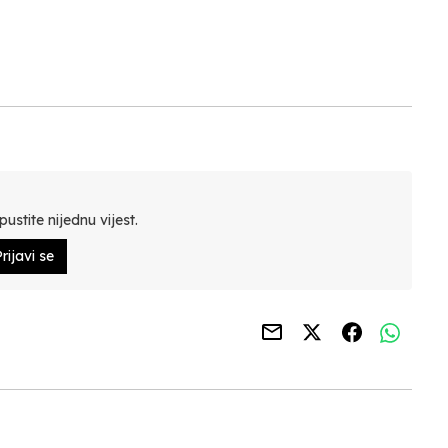
N
ustite nijednu vijest.
rijavi se