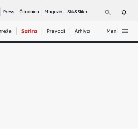
Press
Čitaonica
Magazin
Slik&Slika
mreže
Satira
Prevodi
Arhiva
Meni