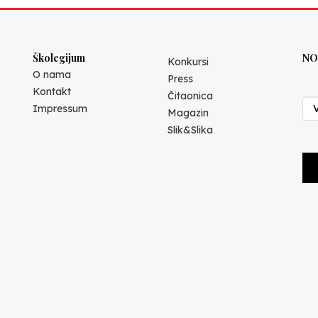
Školegijum
NO
Konkursi
O nama
Press
Kontakt
Čitaonica
Impressum
Magazin
Slik&Slika