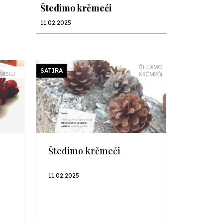
Štedimo krčmeći
11.02.2025
U hiljadu riječi
19.12.2024
SATIRA
U hiljadu riječi
13.12.2024
U hiljadu riječi
Štedimo krčmeći
05.12.2024
11.02.2025
U hiljadu riječi
28.11.2024