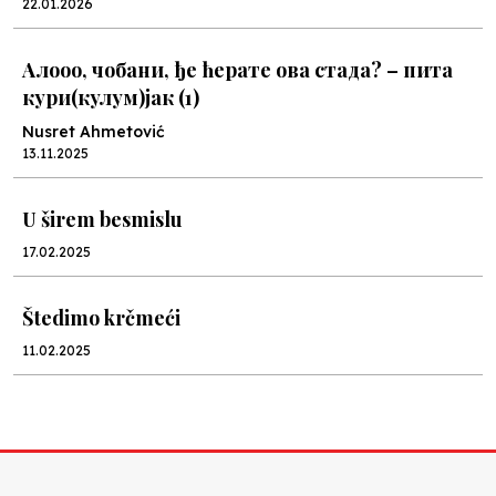
22.01.2026
Алооо, чобани, ђе ћерате ова стада? – пита
кури(кулум)јак (1)
Nusret Ahmetović
13.11.2025
U širem besmislu
17.02.2025
Štedimo krčmeći
11.02.2025
U hiljadu riječi
26.12.2024