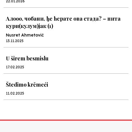
22.01.2026
Алооо, чобани, ђе ћерате ова стада? – пита
кури(кулум)јак (1)
Nusret Ahmetović
13.11.2025
U širem besmislu
17.02.2025
Štedimo krčmeći
11.02.2025
U hiljadu riječi
26.12.2024