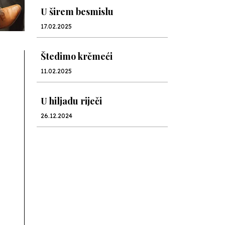
U širem besmislu
17.02.2025
Štedimo krčmeći
11.02.2025
U hiljadu riječi
26.12.2024
U hiljadu riječi
19.12.2024
U hiljadu riječi
13.12.2024