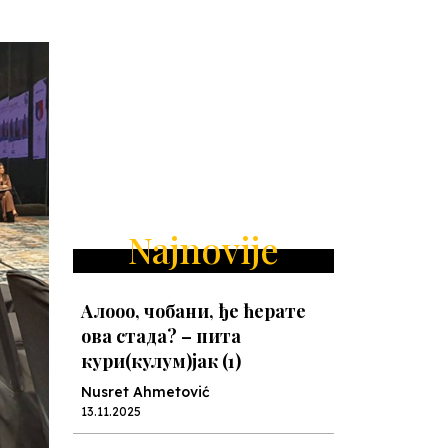
Najnovije
Алооо, чобани, ђе ћерате
ова стада? – пита
кури(кулум)јак (1)
Nusret Ahmetović
13.11.2025