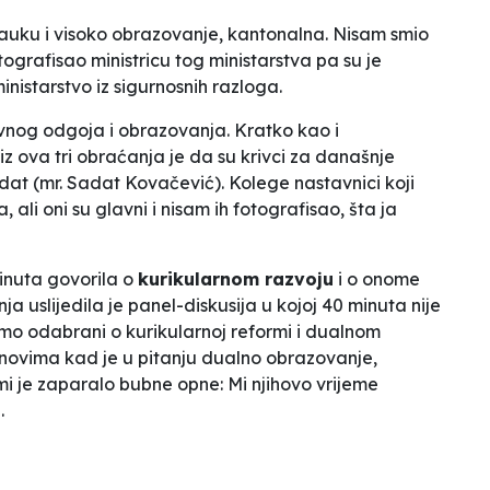
nauku i visoko obrazovanje, kantonalna. Nisam smio
ografisao ministricu tog ministarstva pa su je
nistarstvo iz sigurnosnih razloga.
ovnog odgoja i obrazovanja. Kratko kao i
iz ova tri obraćanja je da su krivci za današnje
dat (mr. Sadat Kovačević). Kolege nastavnici koji
ali oni su glavni i nisam ih fotografisao, šta ja
inuta govorila o
kurikularnom razvoju
i o onome
nja uslijedila je panel-diskusija u kojoj 40 minuta nije
amo odabrani o kurikularnoj reformi i dualnom
novima kad je u pitanju dualno obrazovanje,
 mi je zaparalo bubne opne:
Mi njihovo vrijeme
.