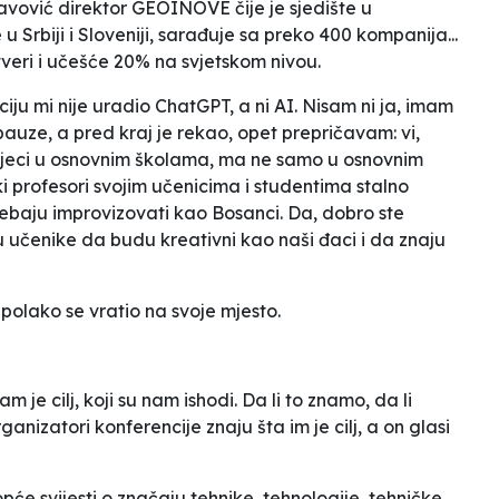
avović direktor GEOINOVE čije je sjedište u
u Srbiji i Sloveniji, sarađuje sa preko 400 kompanija...
tveri i učešće 20% na svjetskom nivou.
iju mi nije uradio ChatGPT, a ni AI. Nisam ni ja, imam
o pauze, a pred kraj je rekao, opet prepričavam:
vi
,
 djeci u osnovnim školama, ma ne samo u osnovnim
i profesori svojim učenicima i studentima stalno
trebaju improvizovati kao Bosanci
. Da, dobro ste
u učenike da budu kreativni kao naši đaci i da znaju
 polako se vratio na svoje mjesto.
je cilj, koji su nam ishodi. Da li to znamo, da li
rganizatori konferencije znaju šta im je cilj, a on glasi
opće svijesti o značaju tehnike, tehnologije, tehničke