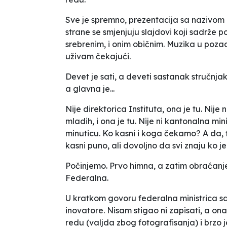
Sve je spremno, prezentacija sa nazivom 
strane se smjenjuju slajdovi koji sadrže 
srebrenim, i onim običnim. Muzika u pozadin
uživam čekajući.
Devet je sati, a deveti sastanak stručnj
a glavna je...
Nije direktorica Instituta, ona je tu. Nij
mladih, i ona je tu. Nije ni kantonalna m
minuticu. Ko kasni i koga čekamo? A da, 
kasni puno, ali dovoljno da svi znaju ko j
Počinjemo. Prvo himna, a zatim obraćanje
Federalna.
U kratkom govoru federalna ministrica s
inovatore. Nisam stigao ni zapisati, a on
redu (valjda zbog fotografisanja) i brzo je