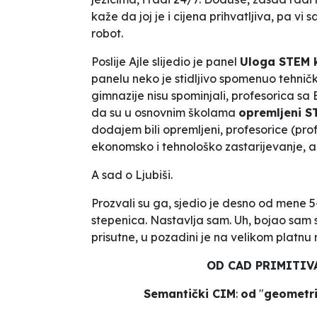
kaže da joj je i cijena prihvatljiva, pa vi 
robot.
Poslije Ajle slijedio je panel
Uloga STEM k
panelu neko je stidljivo spomenuo tehni
gimnazije nisu spominjali, profesorica sa
da su u osnovnim školama
opremljeni ST
dodajem
bili opremljeni,
profesorice
(prof
ekonomsko i tehnološko zastarijevanje, a 
A sad o Ljubiši.
Prozvali su ga, sjedio je desno od mene 5-
stepenica. Nastavlja sam. Uh, bojao sam s
prisutne, u pozadini je na velikom platnu 
OD CAD PRIMITIV
Semantički CIM
:
od
"
geometri