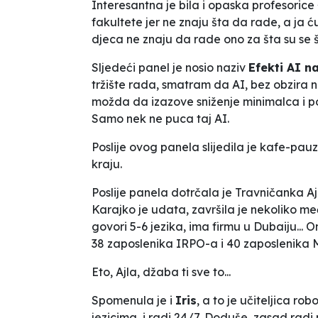
Interesantna je bila i opaska profesorice 
fakultete jer ne znaju šta da rade
, a ja 
djeca ne znaju da rade ono za šta su se 
Sljedeći panel je nosio naziv
Efekti AI na
tržište rada, smatram da AI, bez obzira n
možda da izazove sniženje minimalca i pove
Samo nek ne puca taj AI.
Poslije ovog panela slijedila je kafe-pauz
kraju.
Poslije panela dotrčala je Travničanka Ajl
Karajko je udata, završila je nekoliko m
govori 5-6 jezika, ima firmu u Dubaiju... 
38 zaposlenika IRPO-a i 40 zaposlenika M
Eto, Ajla, džaba ti sve to...
Spomenula je i
Iris
, a to je učiteljica ro
jezicima, i radi 24/7. Doduše, zasad radi 