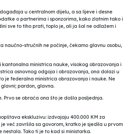
događaja u centralnom dijelu, a sa lijeve i desne
podatke o partnerima i sponzorima, kako zlatnim tako i
i sve to tiho prati, toplo je, ali ja šal ne odlažem i
aka naučno-stručnih ne počinje, čekamo glavnu osobu,
e ni kantonalna ministrica nauke, visokog obrazovanja i
inistrica osnovnog odgoja i obrazovanja, ona dolazi u
to je federalna ministrica obrazovanja i nauke. Ne
e glavni; pardon, glavna.
. Prvo se obraća ona što je došla posljednja.
aopštava ekskluzivu: izdvajaju 400.000 KM za
a je već završila sa govorom, kratko je sjedila u prvom
 nestala. Tako ti je to kad si ministarka.