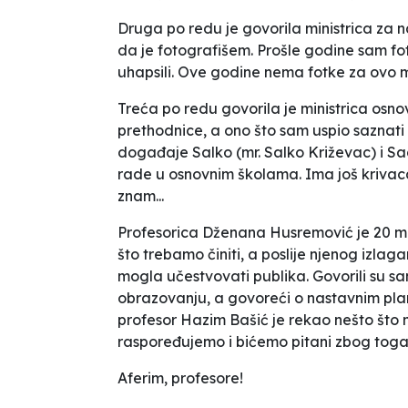
Druga po redu je govorila ministrica za 
da je fotografišem. Prošle godine sam fot
uhapsili. Ove godine nema fotke za ovo mi
Treća po redu govorila je ministrica osn
prethodnice, a ono što sam uspio saznati 
događaje Salko (mr. Salko Križevac) i Sa
rade u osnovnim školama. Ima još krivaca, 
znam...
Profesorica Dženana Husremović je 20 m
što trebamo činiti, a poslije njenog izlaga
mogla učestvovati publika. Govorili su s
obrazovanju, a govoreći o nastavnim pla
profesor Hazim Bašić je rekao nešto što
raspoređujemo i bićemo pitani zbog toga
Aferim, profesore!