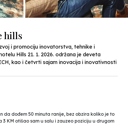
 hills
zvoj i promociju inovatorstva, tehnike i
otelu Hills 21. 1. 2026. održana je deveta
, kao i četvrti sajam inovacija i inovativnosti
n da dođem 50 minuta ranije, bez obzira koliko je to
ta 3 KM otišao sam u salu i zauzeo poziciju u drugom