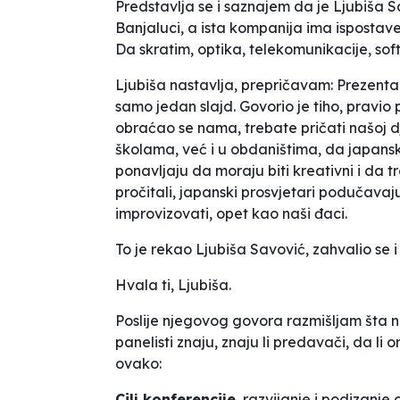
Predstavlja se i saznajem da je Ljubiša S
Banjaluci, a ista kompanija ima ispostave 
Da skratim, optika, telekomunikacije, sof
Ljubiša nastavlja, prepričavam:
Prezentac
samo jedan slajd
. Govorio je tiho, pravi
obraćao se nama,
trebate pričati našoj
školama, već i u obdaništima, da japansk
ponavljaju da moraju biti kreativni i da 
pročitali, japanski prosvjetari podučavaj
improvizovati, opet kao naši đaci.
To je rekao Ljubiša Savović, zahvalio se i
Hvala ti, Ljubiša.
Poslije njegovog govora razmišljam šta nam 
panelisti znaju, znaju li predavači, da li o
ovako:
Cilj konferencije
, razvijanje i podizanje 