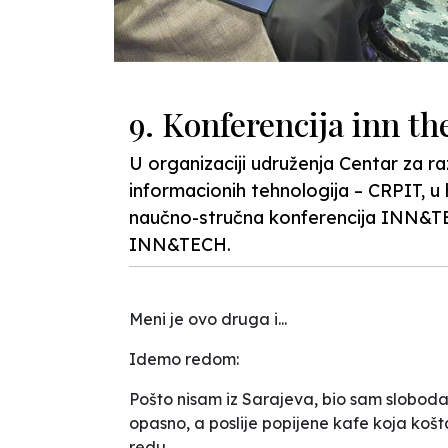
9. Konferencija inn the
U organizaciji udruženja Centar za ra
informacionih tehnologija – CRPIT, u h
naučno-stručna konferencija INN&TECH
INN&TECH.
Meni je ovo druga i...
Idemo redom:
Pošto nisam iz Sarajeva, bio sam sloboda
opasno, a poslije popijene kafe koja koš
redu.