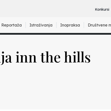
Konkursi
Reportaža
Istraživanja
Inopraksa
Društvene 
ja inn the hills