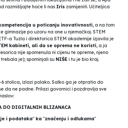
sad razmišljajte hoće li nas
Iris
zamijeniti. Učiteljica
ompetencija u poticanju inovativnosti
, a na tom
čke gimnazije po uzoru na one u njemačkoj. STEM
 ETF-a Tuzla i direktorica STEM akademije izjavila je
EM kabineti, ali da se oprema ne koristi
, a ja
esorica nije spomenula ni cijenu te opreme, njeno
trebala je); spominjali su
NIŠE
i tu je bio kraj.
6 stolica, izlazi polako. Salko ga je otpratio do
e da ne padne. Prilazi govornici i pozdravlja sve
naslov:
A DO DIGITALNIH BLIZANACA
je i podataka
"
ka
"
značenju i odlukama
"