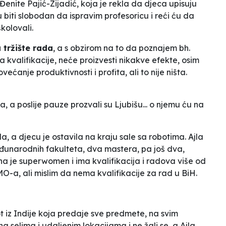
Đenite Pajić-Zijadić, koja je rekla da
djeca upisuju
ću biti slobodan da ispravim profesoricu i reći ću da
školovali
.
 tržište rada
, a s obzirom na to da poznajem bh.
a kvalifikacije, neće proizvesti nikakve efekte, osim
ćanje produktivnosti i profita, ali to nije ništa.
a, a poslije pauze prozvali su Ljubišu... o njemu ću na
a, a djecu je ostavila na kraju sale sa robotima. Ajla
eđunarodnih fakulteta, dva mastera, pa još dva,
Ona je superwomen i ima kvalifikacija i radova više od
O-a, ali mislim da nema kvalifikacije za rad u BiH.
bot iz Indije koja predaje sve predmete, na svim
na selima i udaljenim lokacijama i ne žali se, a Ajla