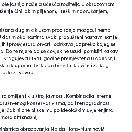
ole jasnija načela učešća roditelja u obrazovnom
uženje čini lakim plijenom, i teškim naoružanjem,
 utišana dugim ciklusom propiranja mozga, i nema
. U datim okolnostima svaki propušteni nastavni sat je
jih i prosvjetara otvori i održava jaz preko kojeg se
va. Do te mjere da se čovjek ne usudi pomisliti kakav
a u Kragujevcu 1941. godine premještena u današnji
skim klupama, teško da bi se tu iko više i za kog
g rado žrtvovao.
to omiljen lik u široj javnosti. Kombinacija interne
 društvenog konzervativizma, pa i retrogradnosti,
ije, čak ni one bliske mu po ideološkim uvjerenjima.
 mora biti snažniji.
 ministrica obrazovanja Naida Hota-Muminović