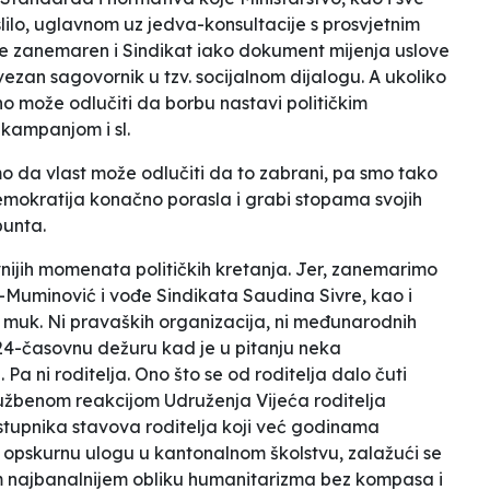
slilo, uglavnom uz jedva-konsultacije s prosvjetnim
je zanemaren i Sindikat iako dokument mijenja uslove
avezan sagovornik u tzv. socijalnom dijalogu. A ukoliko
no može odlučiti da borbu nastavi političkim
kampanjom i sl.
mo da vlast može odlučiti da to zabrani, pa smo tako
emokratija konačno porasla i grabi stopama svojih
bunta.
tivnijih momenata političkih kretanja. Jer, zanemarimo
a-Muminović i vođe Sindikata Saudina Sivre, kao i
a muk. Ni pravaških organizacija, ni međunarodnih
 24-časovnu dežuru kad je u pitanju neka
 Pa ni roditelja.
Ono što se od roditelja dalo čuti
užbenom reakcijom Udruženja Vijeća roditelja
upnika stavova roditelja koji već godinama
igra opskurnu ulogu u kantonalnom školstvu, zalažući se
 najbanalnijem obliku humanitarizma bez kompasa i