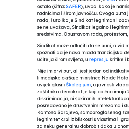
ostalo (šifra:
SAFER
), uvodi kako je nami
radnicima i širom javnošću. Ovoga puta 
rada, i utoliko je Sindikat legitiman i ob
se ne uvažava, Sindikat legalno i legitim
sredstvima. Obustavom rada, protestom, 
Sindikat može odlučiti da se buni, a vidi
spoznali da je naša mlada tranzicijska d
učitelja širom svijeta, u
represiju
kritike i 
Nije im prvi put, ali jest jedan od indika
li medijske okršaje ministrice Naide Hot
uvijek glasni
Školegijum
, u javnosti vlad
zaštitnika demokratije koji obično imaju
diskriminacija, ni šokiranih intelektualaca.
posredovano je društvenim mrežama i sl
Kantona Sarajevo, samoproglašenog zast
legitimitet crpi iz bliskosti s vlastima i 
za neku generalnu dobrobit đaka u onom