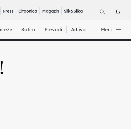
Press
Čitaonica
Magazin
Slik&Slika
mreže
Satira
Prevodi
Arhiva
Meni
!