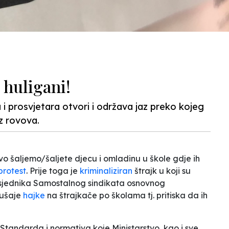
 huligani!
i prosvjetara otvori i održava jaz preko kojeg
iz rovova.
 šaljemo/šaljete djecu i omladinu u škole gdje ih
protest
. Prije toga je
kriminaliziran
štrajk u koji su
sjednika Samostalnog sindikata osnovnog
kušaje
hajke
na štrajkače po školama tj. pritiska da ih
Standarda i normativa koje Ministarstvo, kao i sve