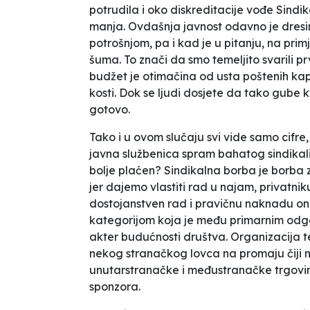
potrudila i oko diskreditacije vođe Sindi
manja. Ovdašnja javnost odavno je dresir
potrošnjom, pa i kad je u pitanju, na prim
šuma. To znači da smo temeljito svarili 
budžet je otimačina od usta poštenih kapi
kosti. Dok se ljudi dosjete da tako gube kv
gotovo.
Tako i u ovom slučaju svi vide samo cifre
javna službenica spram bahatog sindikalist
bolje plaćen? Sindikalna borba je borba 
jer dajemo vlastiti rad u najam, privatniku
dostojanstven rad i pravičnu naknadu on
kategorijom koja je među primarnim odgov
akter budućnosti društva. Organizacija 
nekog stranačkog lovca na promaju čiji m
unutarstranačke i međustranačke trgovin
sponzora.