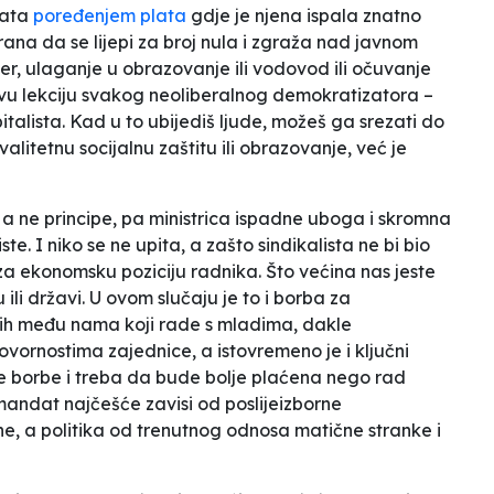
kata
poređenjem plata
gdje je njena ispala znatno
ana da se lijepi za broj nula i zgraža nad javnom
jer, ulaganje u obrazovanje ili vodovod ili očuvanje
prvu lekciju svakog neoliberalnog demokratizatora –
talista. Kad u to ubijediš ljude, možeš ga srezati do
alitetnu socijalnu zaštitu ili obrazovanje, već je
, a ne principe, pa ministrica ispadne uboga i skromna
e. I niko se ne upita, a zašto sindikalista ne bi bio
za ekonomsku poziciju radnika. Što većina nas jeste
 ili državi. U ovom slučaju je to i borba za
ih među nama koji rade s mladima, dakle
ornostima zajednice, a istovremeno je i ključni
te borbe i treba da bude bolje plaćena nego rad
andat najčešće zavisi od poslijeizborne
e, a politika od trenutnog odnosa matične stranke i