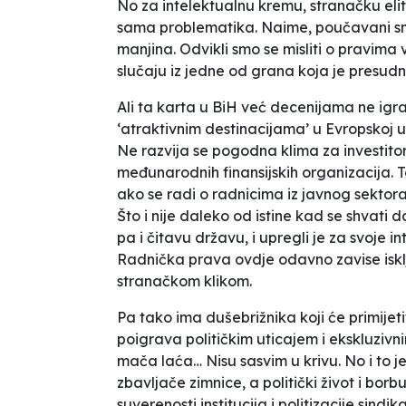
No za intelektualnu kremu, stranačku eli
sama problematika. Naime, poučavani smo
manjina. Odvikli smo se misliti o pravima
slučaju iz jedne od grana koja je presudn
Ali ta karta u BiH već decenijama ne igr
‘atraktivnim destinacijama’ u Evropskoj uni
Ne razvija se pogodna klima za investitor
međunarodnih finansijskih organizacija. T
ako se radi o radnicima iz javnog sektor
Što i nije daleko od istine kad se shvati 
pa i čitavu državu, i upregli je za svoje int
Radnička prava ovdje odavno zavise iskl
stranačkom klikom.
Pa tako ima dušebrižnika koji će primije
poigrava političkim uticajem i ekskluziv
mača laća… Nisu sasvim u krivu. No i to je
zbavljače zimnice, a politički život i bor
suverenosti institucija i politizacije sindi