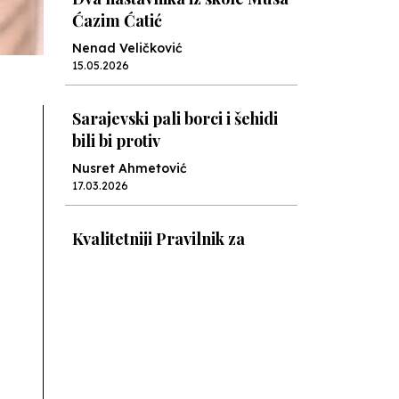
Ćazim Ćatić
Nenad Veličković
15.05.2026
Sarajevski pali borci i šehidi
bili bi protiv
Nusret Ahmetović
17.03.2026
Kvalitetniji Pravilnik za
prijem nekvalitetnijih
radnika
Nusret Ahmetović
05.03.2026
Cvijeće sigurnosti