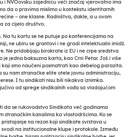
tu i NVOovsku zajednicu veći značaj vjerovatno ima
 da o pravima mislimo u kontekstu identitarnih
 većine – one klasne. Radništva, dakle, a u ovom
a za cijelo društvo.
a. Na tu kartu se ne putuje po konferencijama na
ji, ne ubiru se grantovi i ne gradi intelektualni imidž.
e. Ne pridobijaju birokrate iz EU i ne crpe sredstva
o je jedna baksuzna karta, kao Crni Petar. Još i više
a koji smo naučeni posmatrati kao debelog parazita.
da su nam stranačke elite otele javnu administraciju,
erese. I tu sindikati nisu bili nikakva iznimka.
jučivo od sprege sindikalnih vođa sa vladajućom
titi da se rukovodstvo Sindikata već godinama
nim stranačkim kanalima ka vlastodršcima. Ko se
 pristajanje na rezon koji sindikate svrstava u
bu svodi na institucionalne klupe i protokole. Između
kalne borbe, biram politizaciju sindikalne borbe, jer