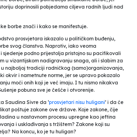
istoriju doprinosili pobjedama ciljeva radnih ljudi nad
čke borbe znači i kako se manifestuje.
odstvo prosvjetara iskazalo u političkom buđenju,
 borbe svog članstva. Naprotiv, iako veoma
i sjedenje podno prijestolja pristojno su pacifikovali
nim u vizantijskom nadigravanju snaga, ali i slabim za
 u najboljoj tradiciji radničkog (samo)organizovanja,
ki okvir i nametnute norme, jer se upravo pokazalo
anju moći onih koji je već imaju. I tu nismo nikakva
Gušenje pobuna sve je češće i otvorenije.
ka Saudina Sivre da ‘
prosvjetari nisu huligani
’ i da će
dikat poštuje zakone ove države. Koje zakone, čije
ladina u nastavnom procesu upregne kao jeftina
anja i usklađivanja s tržištem? Zakone koji su
elja? Na koncu, ko je tu huligan?