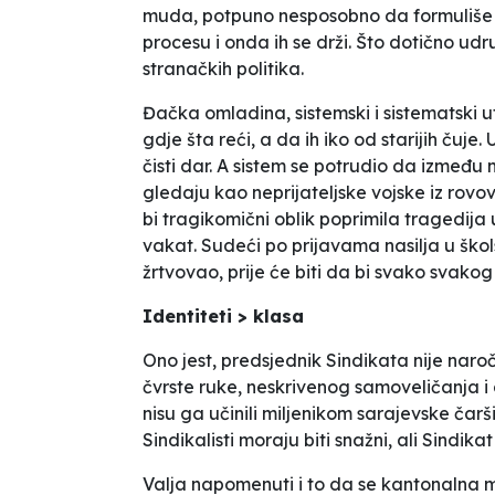
muda, potpuno nesposobno da formuliše i
procesu i onda ih se drži. Što dotično udr
stranačkih politika.
Đačka omladina, sistemski i sistematski
gdje šta reći, a da ih iko od starijih čuje
čisti dar. A sistem se potrudio da između n
gledaju kao neprijateljske vojske iz rovo
bi tragikomični oblik poprimila tragedij
vakat. Sudeći po prijavama nasilja u škol
žrtvovao, prije će biti da bi svako svako
Identiteti > klasa
Ono jest, predsjednik Sindikata nije naroči
čvrste ruke, neskrivenog samoveličanja i
nisu ga učinili miljenikom sarajevske čarš
Sindikalisti moraju biti snažni, ali Sindikat
Valja napomenuti i to da se kantonalna