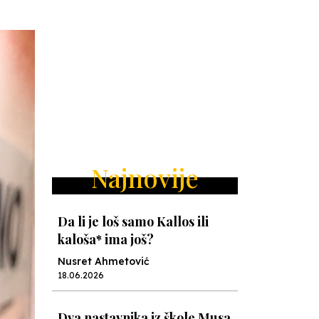
Najnovije
Da li je loš samo Kallos ili
kaloša* ima još?
Nusret Ahmetović
18.06.2026
Dva nastavnika iz škole Musa