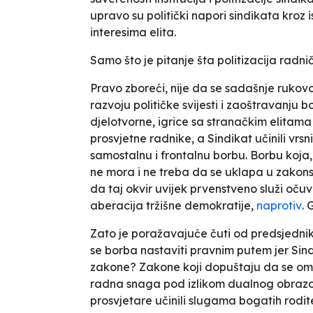
upravo su politički napori sindikata kroz 
interesima elita.
Samo što je pitanje šta politizacija radni
Pravo zboreći, nije da se sadašnje rukov
razvoju političke svijesti i zaoštravanju
djelotvorne, igrice sa stranačkim elitama 
prosvjetne radnike, a Sindikat učinili vrs
samostalnu i frontalnu borbu. Borbu koja,
ne mora i ne treba da se uklapa u zakons
da taj okvir uvijek prvenstveno služi očuv
aberacija tržišne demokratije,
naprotiv
. 
Zato je poražavajuće čuti od predsjedni
se borba nastaviti pravnim putem jer Sin
zakone? Zakone koji dopuštaju da se om
radna snaga pod izlikom dualnog obrazov
prosvjetare učinili slugama bogatih rodit