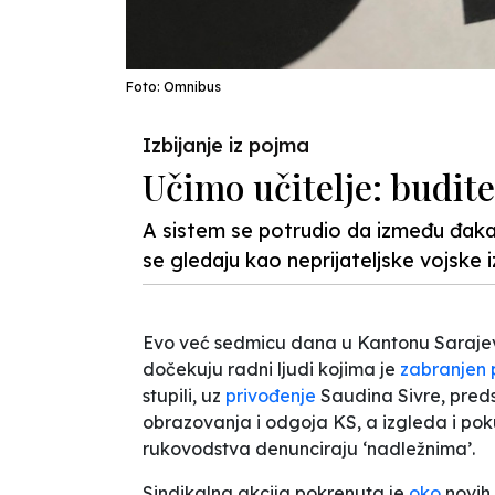
Foto: Omnibus
Izbijanje iz pojma
Učimo učitelje: budite
A sistem se potrudio da između đaka 
se gledaju kao neprijateljske vojske 
Evo već sedmicu dana u Kantonu Sarajevo
dočekuju radni ljudi kojima je
zabranjen 
stupili, uz
privođenje
Saudina Sivre, pred
obrazovanja i odgoja KS, a izgleda i po
rukovodstva denunciraju ‘nadležnima’.
Sindikalna akcija pokrenuta je
oko
novih 