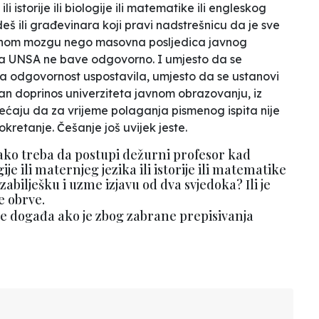
li istorije ili biologije ili matematike ili engleskog
eš ili građevinara koji pravi nadstrešnicu da je sve
 jednom mozgu nego masovna posljedica javnog
na UNSA ne bave odgovorno. I umjesto da se
e ta odgovornost uspostavila, umjesto da se ustanovi
tan doprinos univerziteta javnom obrazovanju, iz
jećaju da
za vrijeme polaganja pismenog ispita nije
 okretanje
. Češanje još uvijek jeste.
ako treba da postupi dežurni profesor kad
je ili maternjeg jezika ili istorije ili matematike
abilješku i uzme izjavu od dva svjedoka? Ili je
e obrve.
se događa ako je zbog zabrane prepisivanja