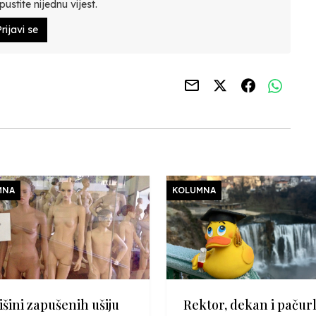
ustite nijednu vijest.
rijavi se
MNA
KOLUMNA
išini zapušenih ušiju
Rektor, dekan i pačurl