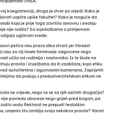
ncipijelnosti UNSA.
oj koegzistenciji, druga je stvar po srijedi: Kako je
sivati uopšte upiše fakultet? Kako je moguće da
sobi koja je prije toga završila osnovnu i srednju
nije nije radila? Sa svjedožbama o primjernom
eg odgoja uglavom svede.
ovi petica nisu prava slika stvari; jer trinaest
 nisu za cilj imale formiranje odgovorne nego
osti učila od roditelja i nastavnika. Iz te škole na
tuju pravila i izvježbana da ih zaobilaze, koja etiku
ed autoritetima i sigurnosnim kamerama. Zaprijetiti
učiteljima da posluju s preduniverzitetskom etikom ne
ila ne vrijede, nego će se za njih sačiniti drugačija?
u nije povreda obaveze nego grijeh pred bogom, pa
, zašto onda Rektorat ne prepusti teološkim
ma, umjesto što izmišlja svoja nekakva pravila? Varati