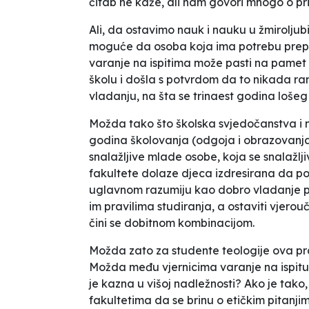
ćitab ne kaže, ali nam govori mnogo o pri
Ali, da ostavimo nauk i nauku u žmiroljubiv
moguće da osoba koja ima potrebu prepi
varanje na ispitima može pasti na pamet o
školu i došla s potvrdom da to nikada ra
vladanju, na šta se trinaest godina loš
Možda tako što školska svjedočanstva i niz
godina školovanja (odgoja i obrazovanja)
snalažljive mlade osobe, koja se snalažljiv
fakultete dolaze djeca izdresirana da poš
uglavnom razumiju kao dobro vladanje pr
im pravilima studiranja, a ostaviti vjero
čini se dobitnom kombinacijom.
Možda zato za studente teologije ova prav
Možda među vjernicima varanje na ispit
je kazna u višoj nadležnosti? Ako je tako
fakultetima da se brinu o etičkim pitanji