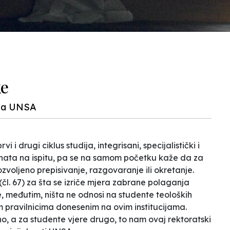
ke
 na UNSA
vi i drugi ciklus studija, integrisani, specijalistički i
nata na ispitu, pa se na samom početku kaže da
za
zvoljeno prepisivanje, razgovaranje ili okretanje.
l. 67) za šta se izriče mjera zabrane polaganja
se, međutim, ništa ne odnosi na studente teoloških
m pravilnicima donesenim na ovim institucijama.
o, a za studente vjere drugo, to nam ovaj rektoratski