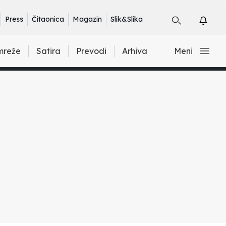
Press
Čitaonica
Magazin
Slik&Slika
mreže
Satira
Prevodi
Arhiva
Meni