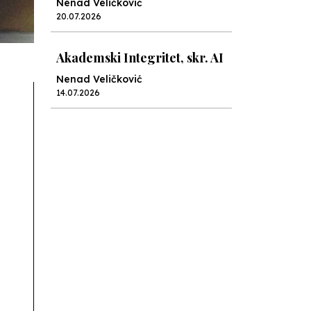
Nenad Veličković
20.07.2026
Akademski Integritet, skr. AI
Nenad Veličković
14.07.2026
Lex specialis ravnopravnost
Nenad Veličković
10.07.2026
Moral u postocima
Nenad Veličković
19.06.2026
Ocjenjivanje od jedan do pet
Nenad Veličković