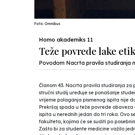
Foto: Omnibus
Homo akademiks 11
Teže povrede lake eti
Povodom Nacrta pravila studiranja
Članom 43.
Nacrta
pravila studiranja za pr
stručni studij
uređuje se ponašanje stude
vrijeme polaganja pismenog ispita nije do
Prekršaj spada u teže povrede obaveza (č
ispita u nerednih jedan do tri roka. Ovo 
fakulteta, kojima će se suditi po posebni
Zašto bi za studente medicine važilo jedn