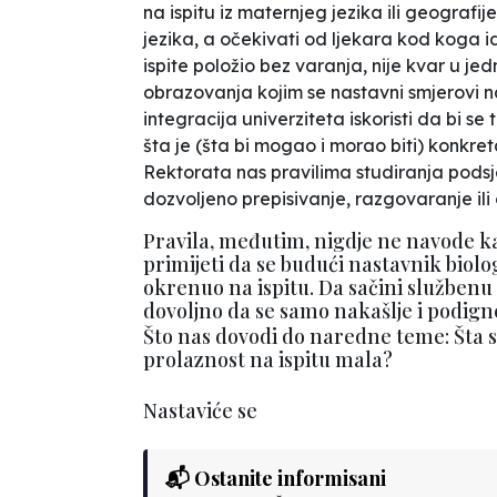
na ispitu iz maternjeg jezika ili geografije i
jezika, a očekivati od ljekara kod koga id
ispite položio bez varanja, nije kvar u
obrazovanja kojim se nastavni smjerovi 
integracija univerziteta iskoristi da bi s
šta je (šta bi mogao i morao biti) konkre
Rektorata nas pravilima studiranja pods
dozvoljeno prepisivanje, razgovaranje ili
Pravila, međutim, nigdje ne navode k
primijeti da se budući nastavnik biologi
okrenuo na ispitu. Da sačini službenu z
dovoljno da se samo nakašlje i podign
Što nas dovodi do naredne teme: Šta 
prolaznost na ispitu mala?
Nastaviće se
📬 Ostanite informisani