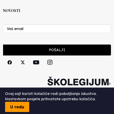
10.07.2026
NOVOSTI
Moral u postocima
Nenad Veličković
19.06.2026
Ocjenjivanje od jedan do pet
POŠALJI
Nenad Veličković
16.06.2026
Postispitna depresija
Nenad Veličković
>
11.06.2026
Copyright (c) 2026. Školegijum.
Ovaj sajt koristi kolačiće radi poboljšanja iskustva.
Nastavkom posjete prihvatate upotrebu kolačića.
U redu