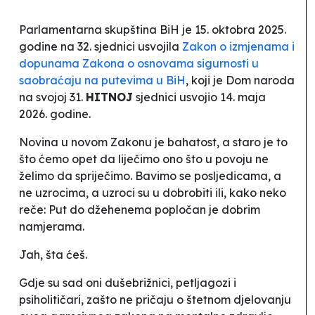
Parlamentarna skupština BiH je 15. oktobra 2025.
godine na 32. sjednici usvojila
Zakon o izmjenama i
dopunama Zakona o osnovama sigurnosti u
saobraćaju na putevima u BiH
, koji je Dom naroda
na svojoj 31.
HITNOJ
sjednici usvojio 14. maja
2026. godine.
Novina u novom Zakonu je bahatost, a staro je to
što ćemo opet da liječimo ono što u povoju ne
želimo da spriječimo. Bavimo se posljedicama, a
ne uzrocima, a uzroci su u dobrobiti ili, kako neko
reče:
Put do džehenema popločan je dobrim
namjerama
.
Jah, šta ćeš.
Gdje su sad oni dušebrižnici, petljagozi i
psiholitičari, zašto ne pričaju o štetnom djelovanju