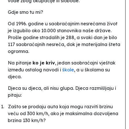
vode zbog okupacije ili slobode.
Gdje smo tu mi?
Od 1996. godine u saobraćajnim nesrećama život
je izgubilo oko 10.000 stanovnika naše države.
Prošle godine stradalih je 288, a svaki dan je bilo
117 saobraćajnih nesreća, dok je materijalna šteta
ogromna.
Na pitanje
ko je kriv
, jedan saobraćajni vještak
između ostalog navodi i
škole
, a u školama su
djeca.
Djeca su djeca, ali nisu glupa. Djeca razmišljaju i
pitaju:
1.
Zašto se prodaju auta koja mogu razviti brzinu
veću od 300 km/h, ako je maksimalna dozvoljena
brzina 130 km/h?