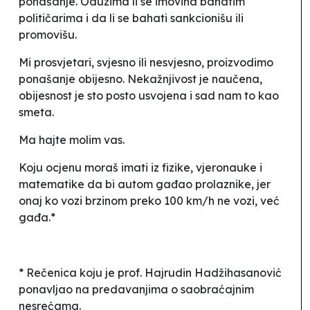
ponašanje. Oduzima li se imovina bahatim
političarima i da li se bahati sankcionišu ili
promovišu.
Mi prosvjetari, svjesno ili nesvjesno, proizvodimo
ponašanje obijesno. Nekažnjivost je naučena,
obijesnost je sto posto usvojena i sad nam to kao
smeta.
Ma hajte molim vas.
Koju ocjenu moraš imati iz fizike, vjeronauke i
matematike da bi autom gađao prolaznike, jer
onaj ko vozi brzinom preko 100 km/h ne vozi, već
gađa.*
* Rečenica koju je prof. Hajrudin Hadžihasanović
ponavljao na predavanjima o saobraćajnim
nesrećama.