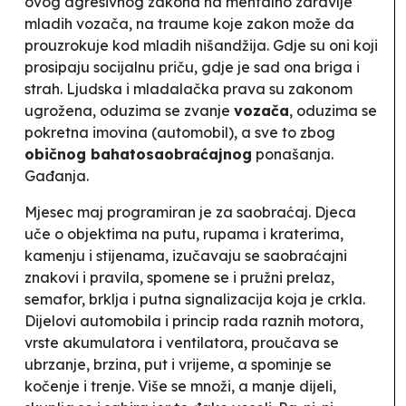
ovog agresivnog zakona na mentalno zdravlje
mladih vozača, na traume koje zakon može da
prouzrokuje kod mladih nišandžija. Gdje su oni koji
prosipaju socijalnu priču, gdje je sad ona briga i
strah. Ljudska i mladalačka prava su zakonom
ugrožena, oduzima se zvanje
vozača
, oduzima se
pokretna imovina (automobil), a sve to zbog
običnog bahatosaobraćajnog
ponašanja.
Gađanja.
Mjesec maj programiran je za saobraćaj. Djeca
uče o objektima na putu, rupama i kraterima,
kamenju i stijenama, izučavaju se saobraćajni
znakovi i pravila, spomene se i pružni prelaz,
semafor, brklja i putna signalizacija koja je crkla.
Dijelovi automobila i princip rada raznih motora,
vrste akumulatora i ventilatora, proučava se
ubrzanje, brzina, put i vrijeme, a spominje se
kočenje i trenje. Više se množi, a manje dijeli,