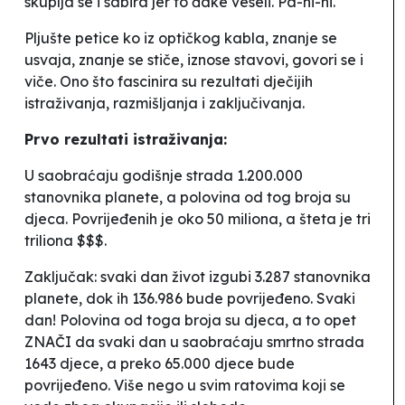
skuplja se i sabira jer to đake veseli. Pa-ni-ni.
Pljušte petice ko iz optičkog kabla, znanje se
usvaja, znanje se stiče, iznose stavovi, govori se i
viče. Ono što fascinira su rezultati dječijih
istraživanja, razmišljanja i zaključivanja.
Prvo rezultati istraživanja:
U saobraćaju godišnje strada 1.200.000
stanovnika planete, a polovina od tog broja su
djeca. Povrijeđenih je oko 50 miliona, a šteta je tri
triliona $$$.
Zaključak: svaki dan život izgubi 3.287 stanovnika
planete, dok ih 136.986 bude povrijeđeno. Svaki
dan! Polovina od toga broja su djeca, a to opet
ZNAČI da svaki dan u saobraćaju smrtno strada
1643 djece, a preko 65.000 djece bude
povrijeđeno. Više nego u svim ratovima koji se