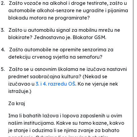
2.
Zašto vozače na alkohol i droge testirate, zašto u
automobile alkohol-senzore ne ugradite i pijanima
blokadu motora ne programirate?
3.
Zašto u automobilu signal za mobilnu mrežu ne
blokirate? Jednostavno je. Blokator GSM.
4.
Zašto automobile ne opremite senzorima za
detekciju crvenog svjetla na semaforu?
5.
Zašto se u osnovnim školama ne izučava nastavni
predmet saobraćajna kultura? (Nekad se
izučavao u
3. i 4. razredu OŠ
. Ko ne vjeruje nek
istražuje.)
Za kraj
Ima li bahatih lažova i lopova zaposlenih u ovim
našim institucijama. Kakve su tamo kazne, kakvo
je stanje i oduzima li se njima zvanje za bahato