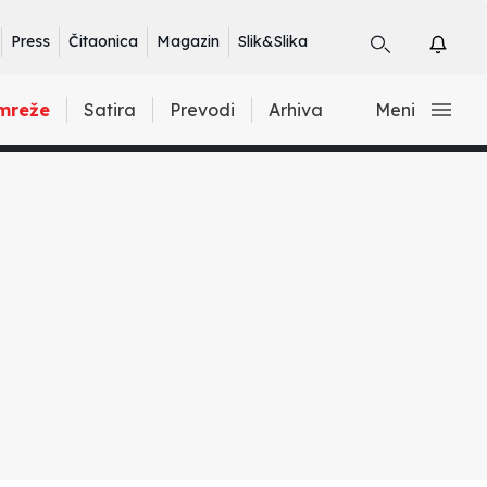
Press
Čitaonica
Magazin
Slik&Slika
mreže
Satira
Prevodi
Arhiva
Meni