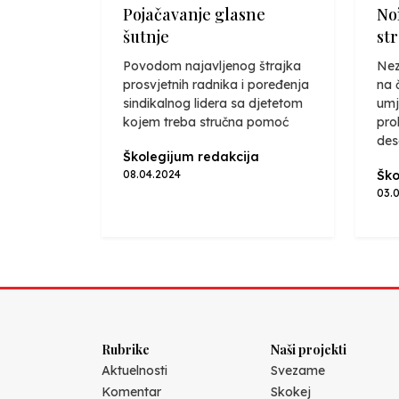
Pojačavanje glasne
No
šutnje
st
Povodom najavljenog štrajka
Nez
prosvjetnih radnika i poređenja
na 
sindikalnog lidera sa djetetom
umj
kojem treba stručna pomoć
prol
des
Školegijum redakcija
08.04.2024
Ško
03.
Rubrike
Naši projekti
Aktuelnosti
Svezame
Komentar
Skokej