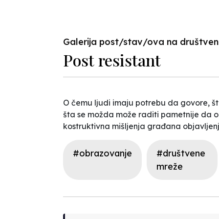
Previous
Galerija post/stav/ova na društv
Post resistant
O čemu ljudi imaju potrebu da govore, šta
šta se možda može raditi pametnije da ob
kostruktivna mišljenja građana objavlje
#obrazovanje
#društvene
mreže