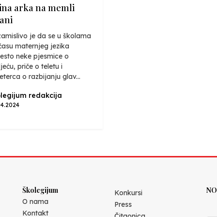
ina arka na memli
rani
amislivo je da se u školama
času maternjeg jezika
esto neke pjesmice o
jeću, priče o teletu i
eterca o razbijanju glav...
legijum redakcija
04.2024
Školegijum
NO
Konkursi
O nama
Press
Kontakt
Čitaonica