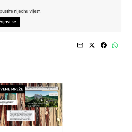
ustite nijednu vijest.
rijavi se
VENE MREŽE