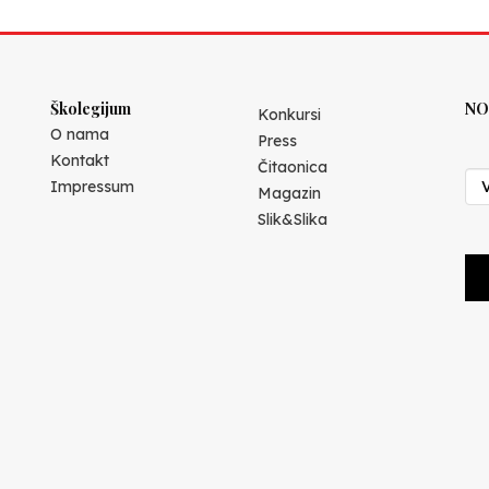
Školegijum
NO
Konkursi
O nama
Press
Kontakt
Čitaonica
Impressum
Magazin
Slik&Slika