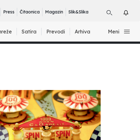
Press
Čitaonica
Magazin
Slik&Slika
mreže
Satira
Prevodi
Arhiva
Meni