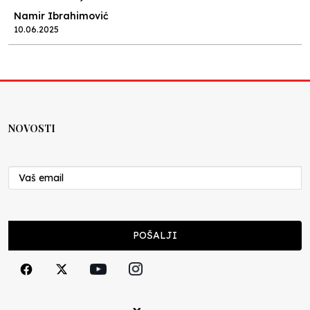
Namir Ibrahimović
10.06.2025
Kraj školske godine, fotofiniš
Anes Osmić
04.06.2025
NOVOSTI
Reformar’s Coming
Nenad Veličković
29.10.2024
Cuke i djeca
POŠALJI
Školegijum redakcija
06.12.2023
Francuski i može i ne može, ali turski može