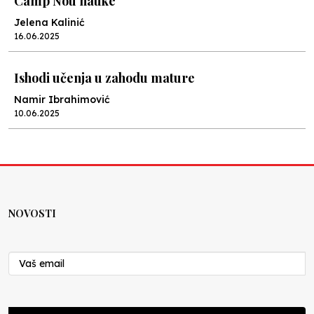
Camp Nou nauke
Jelena Kalinić
16.06.2025
Ishodi učenja u zahodu mature
Namir Ibrahimović
10.06.2025
Kraj školske godine, fotofiniš
Anes Osmić
04.06.2025
NOVOSTI
Reformar’s Coming
Nenad Veličković
29.10.2024
Cuke i djeca