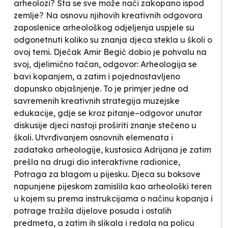
arheolozi? Šta se sve može naći zakopano ispod
zemlje?
Na osnovu njihovih kreativnih odgovora
zaposlenice arheološkog odjeljenja uspjele su
odgonetnuti koliko su znanja djeca stekla u školi o
ovoj temi. Dječak Amir Begić dobio je pohvalu na
svoj, djelimično tačan, odgovor:
Arheologija se
bavi kopanjem
, a zatim i pojednostavljeno
dopunsko objašnjenje. To je primjer jedne od
savremenih kreativnih strategija muzejske
edukacije, gdje se kroz pitanje–odgovor unutar
diskusije djeci nastoji proširiti znanje stečeno u
školi. Utvrđivanjem osnovnih elemenata i
zadataka arheologije, kustosica Adrijana je zatim
prešla na drugi dio interaktivne radionice,
Potraga za blagom u pijesku
. Djeca su boksove
napunjene pijeskom zamislila kao arheološki teren
u kojem su prema instrukcijama o načinu kopanja i
potrage tražila dijelove posuda i ostalih
predmeta, a zatim ih slikala i redala na policu