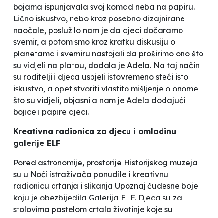
bojama ispunjavala svoj komad neba na papiru.
Lično iskustvo, nebo kroz posebno dizajnirane
naočale, poslužilo nam je da djeci dočaramo
svemir, a potom smo kroz kratku diskusiju o
planetama i svemiru nastojali da proširimo ono što
su vidjeli na platou
, dodala je Adela.
Na taj način
su roditelji i djeca uspjeli istovremeno steći isto
iskustvo, a opet stvoriti vlastito mišljenje o onome
što su vidjeli
, objasnila nam je Adela dodajući
bojice i papire djeci.
Kreativna radionica za djecu i omladinu
galerije ELF
Pored astronomije, prostorije Historijskog muzeja
su u Noći istraživača ponudile i kreativnu
radionicu crtanja i slikanja
Upoznaj čudesne boje
koju je obezbijedila Galerija ELF. Djeca su za
stolovima pastelom crtala životinje koje su