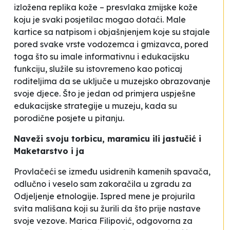
izložena replika kože – presvlaka zmijske kože
koju je svaki posjetilac mogao dotaći. Male
kartice sa natpisom i objašnjenjem koje su stajale
pored svake vrste vodozemca i gmizavca, pored
toga što su imale informativnu i edukacijsku
funkciju, služile su istovremeno kao poticaj
roditeljima da se uključe u muzejsko obrazovanje
svoje djece. Što je jedan od primjera uspješne
edukacijske strategije u muzeju, kada su
porodične posjete u pitanju.
Naveži svoju torbicu, maramicu ili jastučić
i
Maketarstvo i ja
Provlačeći se između usidrenih kamenih spavača,
odlučno i veselo sam zakoračila u zgradu za
Odjeljenje etnologije. Ispred mene je projurila
svita mališana koji su žurili da što prije nastave
svoje vezove. Marica Filipović, odgovorna za