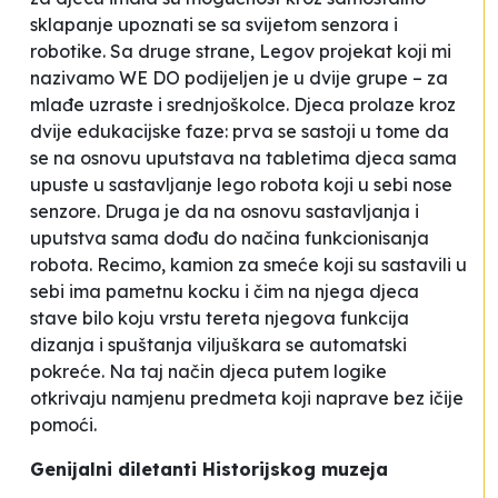
sklapanje upoznati se sa svijetom senzora i
robotike. Sa druge strane, Legov projekat koji mi
nazivamo
WE DO
podijeljen je u dvije grupe – za
mlađe uzraste i srednjoškolce. Djeca prolaze kroz
dvije edukacijske faze: prva se sastoji u tome da
se na osnovu uputstava na tabletima djeca sama
upuste u sastavljanje lego robota koji u sebi nose
senzore. Druga je da na osnovu sastavljanja i
uputstva sama dođu do načina funkcionisanja
robota. Recimo, kamion za smeće koji su sastavili u
sebi ima pametnu kocku i čim na njega djeca
stave bilo koju vrstu tereta njegova funkcija
dizanja i spuštanja viljuškara se automatski
pokreće. Na taj način djeca putem logike
otkrivaju namjenu predmeta koji naprave bez ičije
pomoći.
Genijalni diletanti Historijskog muzeja