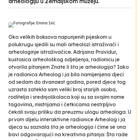
arheologiju u Zemaljskom muzeju.
Fotografije: Emina Isić
Oko velikih boksova napunjenih pijeskom u
polukrugu sjedili su mali arheolozi istraživači i
arheologinje istraživačice. Adrijana Pravidur,
kustosica arheološkog odjeljenja, radionicu je
otvorila pitanjem
Znate li šta je arheologija?
Iako
je radionica
Arheolog i ja
bila namijenjena djeci
od sedam do dvanaest godina, pored djece tog
uzrasta zatekla sam veliki broj starijih osoba,
roditelja i srednjoškolaca koji su sa svojim
name
tagovima
, mistrijama i četkicama nestrpljivo
čekali svoju priliku da preuzmu ulogu arheologa. U
prvom dijelu interaktivne radionice
Arheolog i ja
djeca su saznala šta je arheologija i čime se ona
bavi odgovarajući na kreativna pitanja:
Šta rade