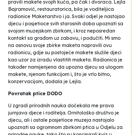
pravili makete svojih kuća, pa čak i dvoraca. Lejla
Bajramović, restauratorica, bila je voditeljica
radionice
Maketarstvo i ja. Svaki odjel je nastojao
djecu i posjetioce svih starosnih doba upoznati sa
svojom muzejskom zbirkom, i kroz neposredan
kontakt sa građom uz zabavu, i podučiti. Mi smo
na osnovu svoje zbirke maketa napravili ovu
radionicu, gdje su postojeće makete služile djeci
kao uzor za izradu vlastitih maketa. Radionica je
također namijenjena da upozna djecu sa ulogom
makete, njenom funkcijom i, što je vrlo bitno,
konzervacijom,
dodala je Lejla.
Povratak ptice DODO
U zgradi prirodnih nauka dočekala me prava
jurnjava djece i roditelja.
Ornitološko društvo
je
djecu, ali i ostale posjetioce muzeja nastojalo
upoznati sa ogromnom zbirkom ptica u Odjelu za
prirodne nauke, tako što su koncipirali kviz u