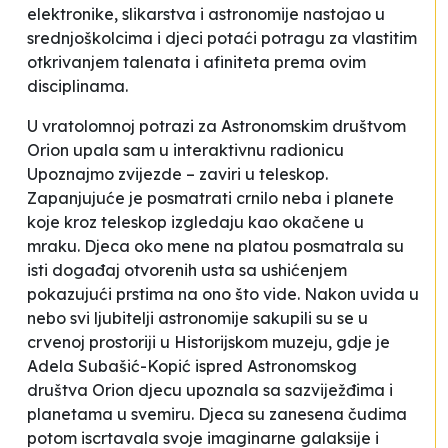
elektronike, slikarstva i astronomije nastojao u
srednjoškolcima i djeci potaći potragu za vlastitim
otkrivanjem talenata i afiniteta prema ovim
disciplinama.
U vratolomnoj potrazi za Astronomskim društvom
Orion upala sam u interaktivnu radionicu
Upoznajmo zvijezde – zaviri u teleskop.
Zapanjujuće je posmatrati crnilo neba i planete
koje kroz teleskop izgledaju kao okačene u
mraku. Djeca oko mene na platou posmatrala su
isti događaj otvorenih usta sa ushićenjem
pokazujući prstima na ono što vide. Nakon uvida u
nebo svi ljubitelji astronomije sakupili su se u
crvenoj prostoriji u Historijskom muzeju, gdje je
Adela Subašić-Kopić ispred Astronomskog
društva Orion djecu upoznala sa sazviježđima i
planetama u svemiru. Djeca su zanesena čudima
potom iscrtavala svoje imaginarne galaksije i