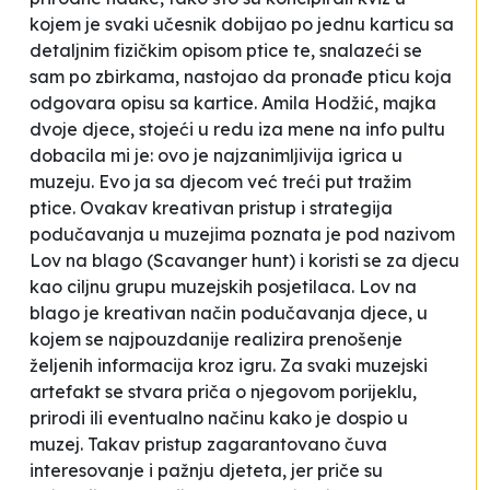
kojem je svaki učesnik dobijao po jednu karticu sa
detaljnim fizičkim opisom ptice te, snalazeći se
sam po zbirkama, nastojao da pronađe pticu koja
odgovara opisu sa kartice. Amila Hodžić, majka
dvoje djece, stojeći u redu iza mene na info pultu
dobacila mi je:
ovo je najzanimljivija igrica u
muzeju. Evo ja sa djecom već treći put tražim
ptice.
Ovakav kreativan pristup i strategija
podučavanja u muzejima poznata je pod nazivom
Lov na blago (
Scavanger hunt
) i koristi se za djecu
kao ciljnu grupu muzejskih posjetilaca. Lov na
blago je kreativan način podučavanja djece, u
kojem se najpouzdanije realizira prenošenje
željenih informacija kroz igru. Za svaki muzejski
artefakt se stvara priča o njegovom porijeklu,
prirodi ili eventualno načinu kako je dospio u
muzej. Takav pristup zagarantovano čuva
interesovanje i pažnju djeteta, jer priče su