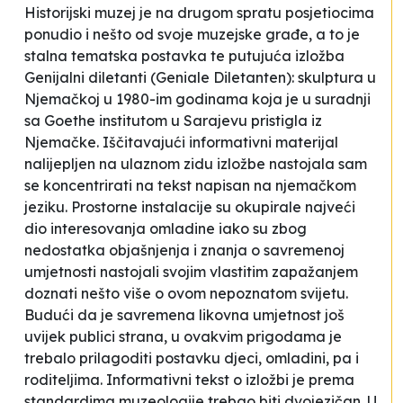
Historijski muzej je na drugom spratu posjetiocima
ponudio i nešto od svoje muzejske građe, a to je
stalna tematska postavka te putujuća izložba
Genijalni diletanti (Geniale Diletanten): skulptura u
Njemačkoj u 1980-im godinama
koja je u suradnji
sa Goethe institutom u Sarajevu pristigla iz
Njemačke. Iščitavajući informativni materijal
nalijepljen na ulaznom zidu izložbe nastojala sam
se koncentrirati na tekst napisan na njemačkom
jeziku. Prostorne instalacije su okupirale najveći
dio interesovanja omladine iako su zbog
nedostatka objašnjenja i znanja o savremenoj
umjetnosti nastojali svojim vlastitim zapažanjem
doznati nešto više o ovom nepoznatom svijetu.
Budući da je savremena likovna umjetnost još
uvijek publici strana, u ovakvim prigodama je
trebalo prilagoditi postavku djeci, omladini, pa i
roditeljima. Informativni tekst o izložbi je prema
standardima muzeologije trebao biti dvojezičan. U