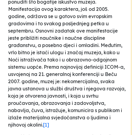
ponuditi što bogatije iskustvo muzeja.
Manifestacija ovog karaktera, još od 2005.
godine, održava se u gotovo svim evropskim
gradovima i to svakog posljednjeg petka u
septembru. Osnovni zadatak ove manifestacije
jeste približiti naučnike i naučne discipline
građanstvu, a posebno djeci i omladini. Međutim,
vrlo bitno je istaći ulogu i značaj muzeja, kako u
Noći istraživača tako i u obrazovno-odgojnom
sistemu uopće. Prema najnovijoj definiciji ICOM-a,
usvojenoj na 21. generalnoj konferenciji u Beču
2007. godine, muzej je:
nekomercijalna, svaka
javna ustanova u službi društva i njegova razvoja,
koja je otvorena javnosti, i koja u svrhu
proučavanja, obrazovanja i zadovoljstva,
nabavlja, čuva, istražuje, komunicira s publikom i
izlaže materijalna svjedočanstva o ljudima i
njihovoj okolini.
[1]