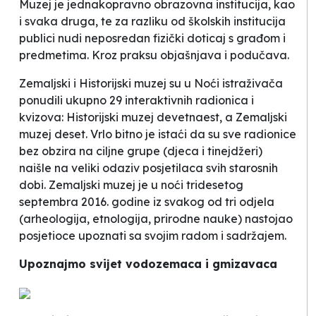
Muzej je jednakopravno obrazovna institucija, kao
i svaka druga, te za razliku od školskih institucija
publici nudi neposredan fizički doticaj s građom i
predmetima. Kroz praksu objašnjava i podučava.
Zemaljski i Historijski muzej su u Noći istraživača
ponudili ukupno 29 interaktivnih radionica i
kvizova: Historijski muzej devetnaest, a Zemaljski
muzej deset. Vrlo bitno je istaći da su sve radionice
bez obzira na ciljne grupe (djeca i tinejdžeri)
naišle na veliki odaziv posjetilaca svih starosnih
dobi. Zemaljski muzej je u noći tridesetog
septembra 2016. godine iz svakog od tri odjela
(arheologija, etnologija, prirodne nauke) nastojao
posjetioce upoznati sa svojim radom i sadržajem.
Upoznajmo svijet vodozemaca i gmizavaca