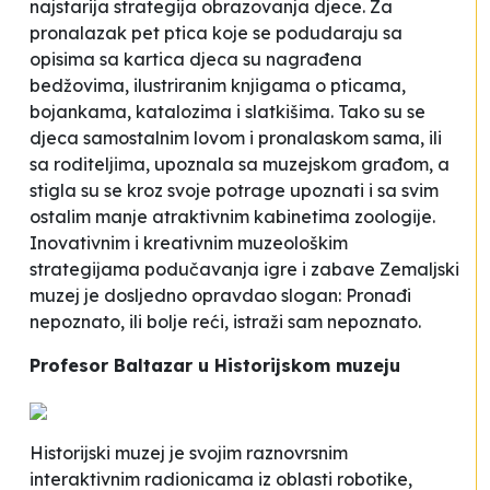
najstarija strategija obrazovanja djece. Za
pronalazak pet ptica koje se podudaraju sa
opisima sa kartica djeca su nagrađena
bedžovima, ilustriranim knjigama o pticama,
bojankama, katalozima i slatkišima. Tako su se
djeca samostalnim lovom i pronalaskom sama, ili
sa roditeljima, upoznala sa muzejskom građom, a
stigla su se kroz svoje potrage upoznati i sa svim
ostalim manje atraktivnim kabinetima zoologije.
Inovativnim i kreativnim muzeološkim
strategijama podučavanja igre i zabave Zemaljski
muzej je dosljedno opravdao slogan:
Pronađi
nepoznato
, ili bolje reći,
istraži sam nepoznato
.
Profesor Baltazar u Historijskom muzeju
Historijski muzej je svojim raznovrsnim
interaktivnim radionicama iz oblasti robotike,