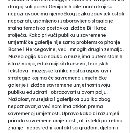
drugoj sali pored Genijalnih diletanata koji su
nepoznavaocima njemačkog jezika zauvijek ostali
nepoznati, usamljeno i zaboravljeno stajala je
stalna tematska postavka izložbe
BiH kroz
stoljeća
. Kako privući publiku u savremene
umjetničke galerije nije samo problemsko pitanje
Bosne i Hercegovine, već i mnogih drugih zemalja.
Muzeologija kao nauka o muzejima putem stalnih
istraživanja, edukacijskih kurseva, teorijskih
tekstova i muzejske kritike nastoji uspostaviti
strategije kojima će savremene umjetničke
galerije i izložbe savremene umjetnosti svoju
publiku educirati i obrazovati u ovom polju.
Nažalost, muzejska i galerijska publika zbog
nepoznavanja većinom ima otklon prema
savremenoj umjetnosti. Upravo kako bi razumjeli
prirodu savremene umjetnosti, ali i stekli potrebno
znanje i neposredni kontakt sa građom, djelom i