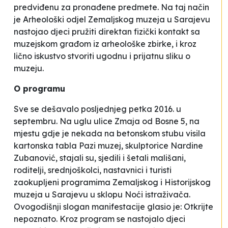
predviđenu za pronađene predmete. Na taj način
je Arheološki odjel Zemaljskog muzeja u Sarajevu
nastojao djeci pružiti direktan fizički kontakt sa
muzejskom građom iz arheološke zbirke, i kroz
lično iskustvo stvoriti ugodnu i prijatnu sliku o
muzeju.
O programu
Sve se dešavalo posljednjeg petka 2016. u
septembru. Na uglu ulice
Zmaja od Bosne 5
, na
mjestu gdje je nekada na betonskom stubu visila
kartonska tabla
Pazi muzej,
skulptorice Nardine
Zubanović, stajali su, sjedili i šetali mališani,
roditelji, srednjoškolci, nastavnici i turisti
zaokupljeni programima Zemaljskog i Historijskog
muzeja u Sarajevu u sklopu Noći istraživača.
Ovogodišnji slogan manifestacije glasio je:
Otkrijte
nepoznato
. Kroz program se nastojalo djeci