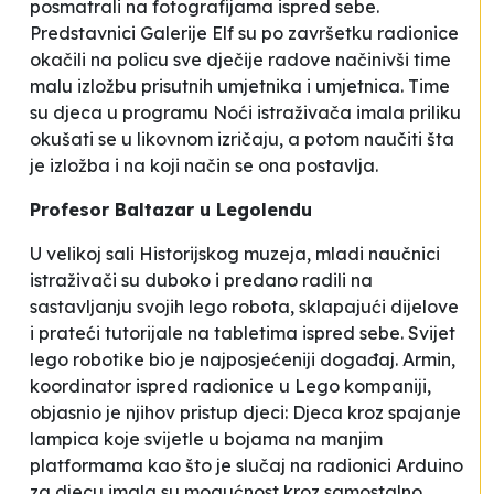
posmatrali na fotografijama ispred sebe.
Predstavnici Galerije Elf su po završetku radionice
okačili na policu sve dječije radove načinivši time
malu izložbu prisutnih umjetnika i umjetnica. Time
su djeca u programu Noći istraživača imala priliku
okušati se u likovnom izričaju, a potom naučiti šta
je izložba i na koji način se ona postavlja.
Profesor Baltazar u Legolendu
U velikoj sali Historijskog muzeja, mladi naučnici
istraživači su duboko i predano radili na
sastavljanju svojih lego robota, sklapajući dijelove
i prateći tutorijale na tabletima ispred sebe. Svijet
lego robotike bio je najposjećeniji događaj. Armin,
koordinator ispred radionice u Lego kompaniji,
objasnio je njihov pristup djeci:
Djeca kroz spajanje
lampica koje svijetle u bojama na manjim
platformama kao što je slučaj na radionici
Arduino
za djecu
imala su mogućnost kroz samostalno