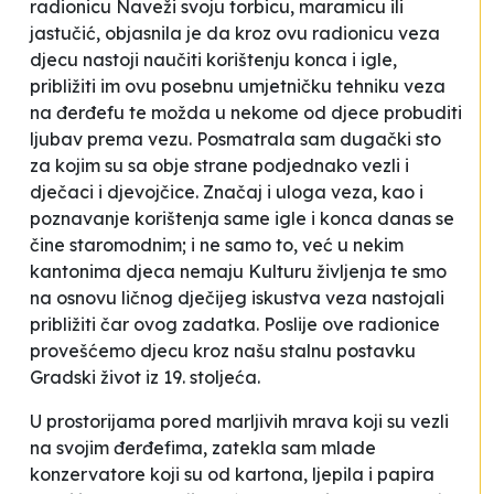
radionicu
Naveži svoju torbicu, maramicu ili
jastučić
, objasnila je da kroz ovu radionicu veza
djecu nastoji naučiti korištenju konca i igle,
približiti im ovu posebnu umjetničku tehniku veza
na đerđefu te možda u nekome od djece probuditi
ljubav prema vezu.
Posmatrala sam dugački sto
za kojim su sa obje strane podjednako vezli i
dječaci i djevojčice.
Značaj i uloga veza, kao i
poznavanje korištenja same igle i konca danas se
čine staromodnim; i ne samo to, već u nekim
kantonima djeca nemaju Kulturu življenja te smo
na osnovu ličnog dječijeg iskustva veza nastojali
približiti čar ovog zadatka. Poslije ove radionice
provešćemo djecu kroz našu stalnu postavku
Gradski život iz 19. stoljeća.
U prostorijama pored marljivih mrava koji su vezli
na svojim đerđefima, zatekla sam mlade
konzervatore koji su od kartona, ljepila i papira