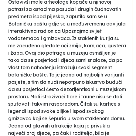
Ostavivši male arheologe kopače u njihovoj
potrazi za ostacima posuda i drugih čudnovatih
predmeta ispod pijeska, zaputila sam se u
Botaničku baštu gdje se u međuvremenu odvijala
interaktivna radionica
Upoznajmo svijet
vodozemaca i gmizavaca.
Iz staklenih kutija su
me začuđeno gledale oči zmija, kornjača, guštera
i žaba. Ovaj dio potrage u muzeju osmišljen je
tako da se posjetioci i djeca sami snalaze, da po
vlastitom nahođenju istražuju svaki segment
botaničke bašte. To je jedna od najboljih varijanti
posjete, s tim da nudi nepotpuno iskustvo budući
da su posjetioci često dezorijentisani u muzejskom
prostoru. Mali istraživači flore i faune nisu se dali
sputavati takvim rasporedom. Čitali su kartice s
legendi ispod svake biljke i ispod svakog
gmizavca koji se šepurio u svom staklenom domu.
Jedna od glavnih atrakcija koja je privukla
najveći broj djece, pa čak i roditelja, bila je