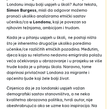
Londonu imaju bolji uspjeh u
š
koli? Autor teksta,
Simon Burgess
, misli da odgovor možemo
pronaći ukoliko analiziramo etnički sastav
učenika/ca
u Londonu
, koji je povezan sa
njihovim težnjama, ambicijom i trudom.
Kada je u pitanju uspjeh u školi, ne postoji ništa
što je inherentno drugačije ukoliko poredimo
učenike/ce različitih etničkih pozadina. Međutim,
djeca koja su relativno nedavno emigrirala polažu
veća očekivanja u obrazovanje i u prosjeku se više
trude kada je u pitanju škola. Naravno, tome
doprinosi privlačnost Londona za migrante i
općenito ljude koji žele bolji život.
Činjenica da je za londonski uspjeh važan
demografski sastav stanovništva, a ne neka
kvalitetna obrazovna politika, tvrdi autor, nije
obeshrabrujuća ako se uzme kao inspiracija. Na