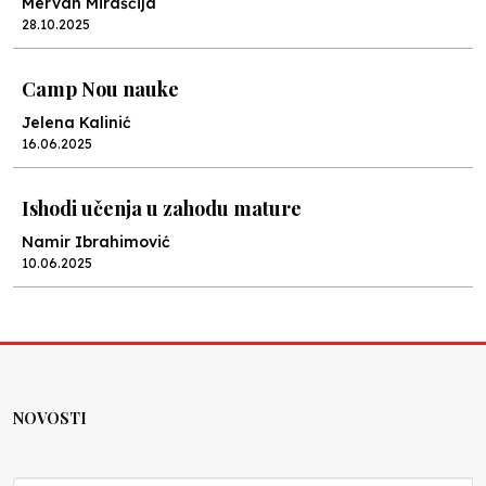
Mervan Miraščija
28.10.2025
Camp Nou nauke
Jelena Kalinić
16.06.2025
Ishodi učenja u zahodu mature
Namir Ibrahimović
10.06.2025
Kraj školske godine, fotofiniš
Anes Osmić
04.06.2025
NOVOSTI
Reformar’s Coming
Nenad Veličković