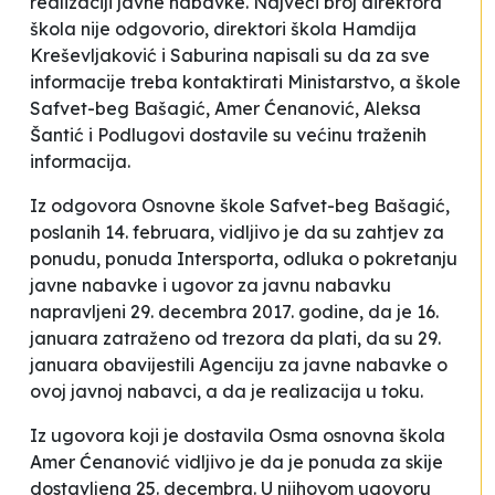
realizaciji javne nabavke. Najveći broj direktora
škola nije odgovorio, direktori škola
Hamdija
Kreševljaković
i
Saburina
napisali su da
za sve
informacije treba kontaktirati Ministarstvo
, a škole
Safvet-beg Bašagić
,
Amer Ćenanović, Aleksa
Šantić
i
Podlugovi
dostavile su većinu traženih
informacija.
Iz odgovora Osnovne škole
Safvet-beg Bašagić,
poslanih 14. februara, vidljivo je da su zahtjev za
ponudu, ponuda
Intersporta
, odluka o pokretanju
javne nabavke i ugovor za javnu nabavku
napravljeni 29. decembra 2017. godine, da je 16.
januara zatraženo od trezora da plati, da su 29.
januara obavijestili Agenciju za javne nabavke o
ovoj javnoj nabavci, a da je
realizacija u toku
.
Iz ugovora koji je dostavila Osma osnovna škola
Amer Ćenanović
vidljivo je da je ponuda za skije
dostavljena 25. decembra. U njihovom ugovoru