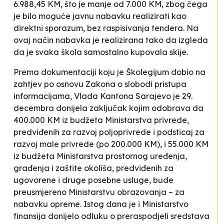
6.988,45 KM, što je manje od 7.000 KM, zbog čega
je bilo moguće javnu nabavku realizirati kao
direktni sporazum, bez raspisivanja tendera. Na
ovaj način nabavka je realizirana tako da izgleda
da je svaka škola samostalno kupovala skije.
Prema dokumentaciji koju je Školegijum dobio na
zahtjev po osnovu Zakona o slobodi pristupa
informacijama, Vlada Kantona Sarajevo je 29.
decembra donijela zaključak kojim odobrava da
400.000 KM iz budžeta Ministarstva privrede,
predviđenih za razvoj poljoprivrede i podsticaj za
razvoj male privrede (po 200.000 KM), i 55.000 KM
iz budžeta Ministarstva prostornog uređenja,
građenja i zaštite okoliša, predviđenih za
ugovorene i druge posebne usluge,
bude
preusmjereno Ministarstvu obrazovanja –
za
nabavku opreme
. Istog dana je i Ministarstvo
finansija donijelo odluku o preraspodjeli sredstava