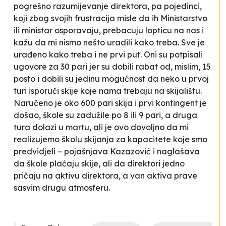
pogrešno razumijevanje direktora, pa pojedinci,
koji zbog svojih frustracija misle da ih Ministarstvo
ili ministar osporavaju, prebacuju lopticu na nas i
kažu da mi nismo nešto uradili kako treba. Sve je
urađeno kako treba i ne prvi put. Oni su potpisali
ugovore za 30 pari jer su dobili rabat od, mislim, 15
posto i dobili su jedinu mogućnost da neko u prvoj
turi isporuči skije koje nama trebaju na skijalištu.
Naručeno je oko 600 pari skija i prvi kontingent je
došao, škole su zadužile po 8 ili 9 pari, a druga
tura dolazi u martu, ali je ovo dovoljno da mi
realizujemo školu skijanja za kapacitete koje smo
predvidjeli
– pojašnjava Kazazović i naglašava
da škole plaćaju skije, ali da direktori jedno
pričaju na aktivu direktora, a van aktiva prave
sasvim drugu atmosferu.