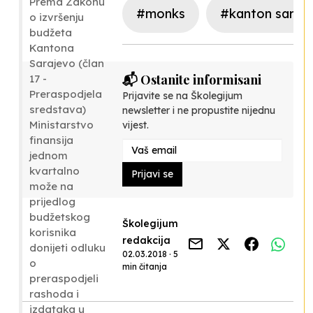
Prema Zakonu
#monks
#kanton saraj
o izvršenju
budžeta
Kantona
Sarajevo (član
📬 Ostanite informisani
17 -
Preraspodjela
Prijavite se na Školegijum
sredstava)
newsletter i ne propustite nijednu
Ministarstvo
vijest.
finansija
jednom
kvartalno
Prijavi se
može na
prijedlog
budžetskog
Školegijum
korisnika
redakcija
donijeti odluku
02.03.2018 · 5
o
min čitanja
preraspodjeli
rashoda i
izdataka u