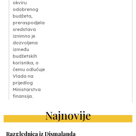
okviru
odobrenog
budžeta,
preraspodjela
sredstava
iznimno je
dozvoljena
između
budžetskih
korisnika, o
čemu odlučuje
Vlada na
prijedlog
Ministarstva
finansija.
Najnovije
Razglednica iz Dismalanda