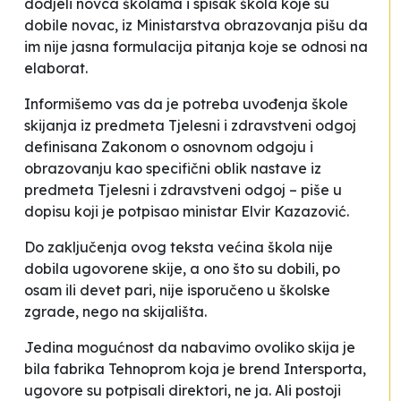
dodjeli novca školama i spisak škola koje su
dobile novac, iz Ministarstva obrazovanja pišu da
im
nije jasna formulacija pitanja koje se odnosi na
elaborat
.
Informišemo vas da je potreba uvođenja škole
skijanja iz predmeta Tjelesni i zdravstveni odgoj
definisana Zakonom o osnovnom odgoju i
obrazovanju kao specifični oblik nastave iz
predmeta Tjelesni i zdravstveni odgoj
– piše u
dopisu koji je potpisao ministar Elvir Kazazović.
Do zaključenja ovog teksta većina škola nije
dobila ugovorene skije, a ono što su dobili, po
osam ili devet pari, nije isporučeno u školske
zgrade, nego na skijališta.
Jedina mogućnost da nabavimo ovoliko skija je
bila fabrika
Tehnoprom
koja je brend
Intersporta
,
ugovore su potpisali direktori, ne ja. Ali postoji