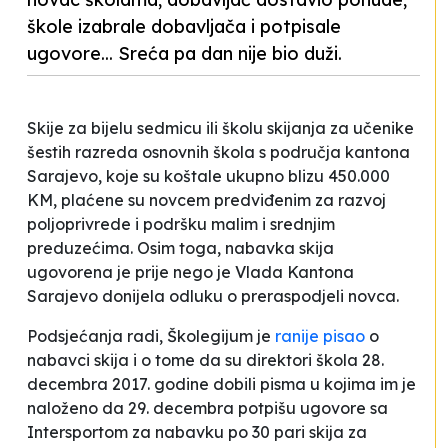
škole izabrale dobavljača i potpisale
ugovore... Sreća pa dan nije bio duži.
Skije za
bijelu sedmicu
ili školu skijanja za učenike
šestih razreda osnovnih škola s područja kantona
Sarajevo, koje su koštale ukupno blizu 450.000
KM, plaćene su novcem predviđenim za razvoj
poljoprivrede i podršku malim i srednjim
preduzećima. Osim toga, nabavka skija
ugovorena je prije nego je Vlada Kantona
Sarajevo donijela odluku o preraspodjeli novca.
Podsjećanja radi, Školegijum je
ranije pisao
o
nabavci skija i o tome da su direktori škola 28.
decembra 2017. godine dobili pisma u kojima im je
naloženo da 29. decembra potpišu ugovore sa
Intersportom
za nabavku po 30 pari skija za