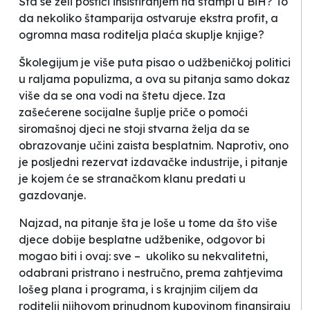
Šta se želi postići insistiranjem na štampi u BiH? To
da nekoliko štamparija ostvaruje ekstra profit, a
ogromna masa roditelja plaća skuplje knjige?
Školegijum je više puta pisao o udžbeničkoj politici
u raljama populizma, a ova su pitanja samo dokaz
više da se ona vodi na štetu djece. Iza
zašećerene socijalne šuplje priče o pomoći
siromašnoj djeci ne stoji stvarna želja da se
obrazovanje učini zaista besplatnim. Naprotiv, ono
je posljedni rezervat izdavačke industrije, i pitanje
je kojem će se stranačkom klanu predati u
gazdovanje.
Najzad, na pitanje šta je loše u tome da što više
djece dobije besplatne udžbenike, odgovor bi
mogao biti i ovaj: sve – ukoliko su nekvalitetni,
odabrani pristrano i nestručno, prema zahtjevima
lošeg plana i programa, i s krajnjim ciljem da
roditelji njihovom prinudnom kupovinom finansiraju