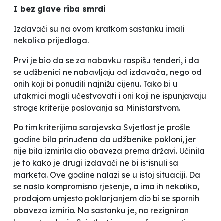
I bez glave riba smrdi
Izdavači su na ovom kratkom sastanku imali
nekoliko prijedloga.
Prvi je bio da se za nabavku raspišu tenderi, i da
se udžbenici ne nabavljaju od izdavača, nego od
onih koji bi ponudili najnižu cijenu. Tako bi u
utakmici mogli učestvovati i oni koji ne ispunjavaju
stroge kriterije poslovanja sa
Ministarstvom
.
Po tim kriterijima sarajevska
Svjetlost
je prošle
godine bila prinuđena da udžbenike pokloni, jer
nije bila izmirila dio obaveza prema državi. Učinila
je to kako je drugi izdavači ne bi istisnuli sa
marketa. Ove godine nalazi se u istoj situaciji. Da
se našlo kompromisno rješenje, a ima ih nekoliko,
prodajom umjesto poklanjanjem dio bi se spornih
obaveza izmirio. Na sastanku je, na rezigniran