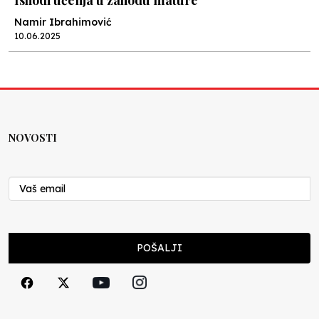
Ishodi učenja u zahodu mature
Namir Ibrahimović
10.06.2025
Kraj školske godine, fotofiniš
Anes Osmić
04.06.2025
NOVOSTI
Reformar’s Coming
Nenad Veličković
29.10.2024
Cuke i djeca
POŠALJI
Školegijum redakcija
06.12.2023
Francuski i može i ne može, ali turski može