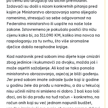
po čemu bio drugačiji od sličnih prethodnih.
Izdavači su došli s nizom konkretnih pitanja pred
kojim je Ministarstvo obrazovanja samo slijegalo
ramenima, stresajući sa sebe odgovornost na
Federalno ministarstvo ili uopšte na
naše loše
zakone
. Istovremeno je pokušalo postići što nižu
cijenu kako bi, za 311.090 KM, koliko ima novca na
raspolaganju za tu svrhu, što više siromašne
dječice dobilo neophodne knjige.
Kad nastavnik pred sobom ima dijete koje cmizdri
zbog jedinice i kukumavči za dvojku, možda još i
može osjetiti sažaljenje. Ali kad se tako ponaša
ministarstvo obrazovanja, osjećaj je bliži gađenju.
Jer pred sobom imate odrasle ljude koji iz godine
u godinu žele da prođu u narednu, a da u tekućoj
nisu učinili ništa ni smisleno ni dobro. I baš kao loši
đaci, oni bi da prođu na tuđ račun – konkretno, na
račun onih koji su već jednom napunili budžet,