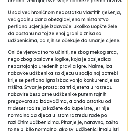
uredno izmirujući sve svoje obaveze prema državi.
U sad već hroničnom nedostatku vlastitih rješenja,
već godinu dana obezglavljeno ministarstvo
perfidno ucjenjuje izdavače: ukoliko uopšte žele
da opstanu na toj zelenoj grani biznisa sa
udžbenicima, od njih se očekuje da smanje cijene.
Oni će vjerovatno to učiniti, ne zbog mekog srca,
nego zbog poslovne logike, koja je posljedica
nepostojanja uređenih pravila igre. Naime, iza
nabavke udžbenika za djecu u
socijalnoj potrebi
krije se perfidna igra izbacivanja konkurencije sa
tržišta. Stvar je prosta: za tri djeteta u razredu
nabavite besplatne udžbenike putem tajnih
pregovora sa izdavačima, a onda ostatku od
trideset roditelja kažete da kupe iste, jer nije
normalno da djeca u istom razredu rade po
različitim udžbenicima. Pitanje je, naravno, zašto
to ne bi bilo normalno, ako svi udžbenici imaju isti