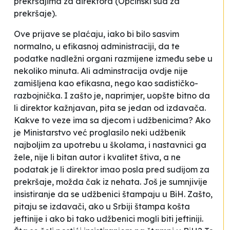
prekršajima za direktora (Općinski sud za
prekršaje).
Ove prijave se plaćaju, iako bi bilo sasvim
normalno, u efikasnoj administraciji, da te
podatke nadležni organi razmijene između sebe u
nekoliko minuta. Ali adminstracija ovdje nije
zamišljena kao efikasna, nego kao sadističko-
razbojnička. I zašto je, naprimjer, uopšte bitno da
li direktor kažnjavan, pita se jedan od izdavača.
Kakve to veze ima sa djecom i udžbenicima? Ako
je Ministarstvo već proglasilo neki udžbenik
najboljim za upotrebu u školama, i nastavnici ga
žele, nije li bitan autor i kvalitet štiva, a ne
podatak je li direktor imao posla pred sudijom za
prekršaje, možda čak iz nehata. Još je sumnjivije
insistiranje da se udžbenici štampaju u BiH. Zašto,
pitaju se izdavači, ako u Srbiji štampa košta
jeftinije i ako bi
tako
udžbenici mogli biti jeftiniji.