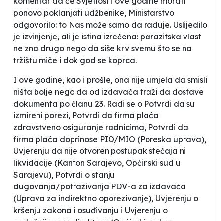
komentar da će
Svjetlost
i ove godine morati
ponovo poklanjati udžbenike, Ministarstvo
odgovorilo: to Nas može samo da raduje. Uslijedilo
je izvinjenje, ali je istina izrečena: parazitska vlast
ne zna drugo nego da siše krv svemu što se na
tržištu miče i dok god se koprca.
I ove godine, kao i prošle, ona nije umjela da smisli
ništa bolje nego da od izdavača traži da dostave
dokumenta
po članu 23
. Radi se o Potvrdi da su
izmireni porezi, Potvrdi da firma plaća
zdravstveno osiguranje radnicima, Potvrdi da
firma plaća doprinose PIO/MIO (Poreska uprava),
Uvjerenju da nije otvoren postupak stečaja ni
likvidacije (Kanton Sarajevo, Općinski sud u
Sarajevu), Potvrdi o stanju
dugovanja/potraživanja PDV-a za izdavača
(Uprava za indirektno oporezivanje), Uvjerenju o
kršenju zakona i osuđivanju i Uvjerenju o