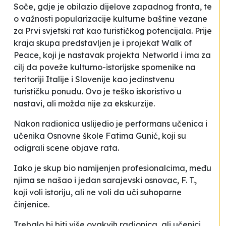
Soče, gdje je obilazio dijelove zapadnog fronta, te
o važnosti popularizacije kulturne baštine vezane
za Prvi svjetski rat kao turističkog potencijala. Prije
kraja skupa predstavljen je i projekat
Walk of
Peace
, koji je nastavak projekta Networld i ima za
cilj da poveže kulturno-istorijske spomenike na
teritoriji Italije i Slovenije kao jedinstvenu
turističku ponudu. Ovo je teško iskoristivo u
nastavi, ali možda nije za ekskurzije.
Nakon radionica uslijedio je performans učenica i
učenika Osnovne škole
Fatima Gunić
, koji su
odigrali scene objave rata.
Iako je skup bio namijenjen profesionalcima, među
njima se našao i jedan sarajevski osnovac, F. T.,
koji voli istoriju, ali ne voli da uči suhoparne
činjenice.
Trebalo bi biti više ovakvih radionica, ali učenici