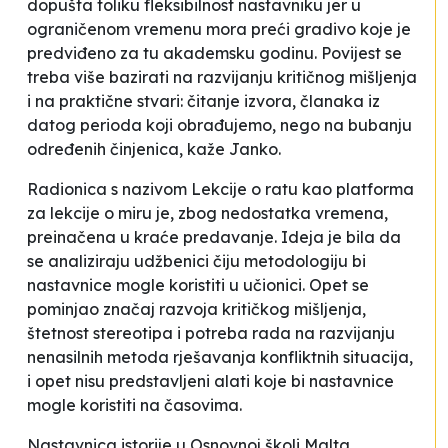
dopušta toliku fleksibilnost nastavniku jer u
ograničenom vremenu mora preći gradivo koje je
predviđeno za tu akademsku godinu. Povijest se
treba više bazirati na razvijanju kritičnog mišljenja
i na praktične stvari: čitanje izvora, članaka iz
datog perioda koji obrađujemo, nego na
bubanju
određenih činjenica
, kaže Janko
.
Radionica s nazivom
Lekcije o ratu kao platforma
za lekcije o miru
je, zbog nedostatka vremena,
preinačena u kraće predavanje. Ideja je bila da
se analiziraju udžbenici čiju metodologiju bi
nastavnice mogle koristiti u učionici. Opet se
pominjao značaj razvoja kritičkog mišljenja,
štetnost stereotipa i potreba rada na razvijanju
nenasilnih metoda rješavanja konfliktnih situacija,
i opet nisu predstavljeni alati koje bi nastavnice
mogle koristiti na časovima.
Nastavnica istorije u Osnovnoj školi
Malta