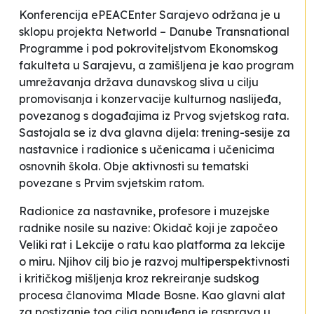
Konferencija
ePEACEnter
Sarajevo
održana je u
sklopu projekta Networld – Danube Transnational
Programme i pod pokroviteljstvom Ekonomskog
fakulteta u Sarajevu, a zamišljena je kao
program
umrežavanja država dunavskog sliva u cilju
promovisanja i konzervacije kulturnog naslijeđa,
povezanog s događajima iz Prvog svjetskog rata.
Sastojala se iz dva glavna dijela: trening-sesije za
nastavnice i radionice s učenicama i učenicima
osnovnih škola. Obje aktivnosti su tematski
povezane s Prvim svjetskim ratom.
Radionice za nastavnike, profesore i muzejske
radnike nosile su nazive:
Okidač koji je započeo
Veliki rat
i Lekcije o ratu kao platforma za lekcije
o miru
. Njihov cilj bio je
razvoj multiperspektivnosti
i kritičkog mišljenja
kroz rekreiranje sudskog
procesa članovima
Mlade Bosne.
Kao glavni alat
za postizanje tog cilja ponuđena je rasprava u