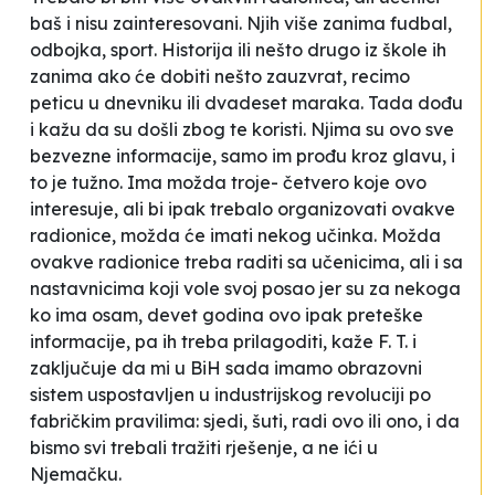
baš i nisu zainteresovani. Njih više zanima fudbal,
odbojka, sport. Historija ili nešto drugo iz škole ih
zanima ako će dobiti nešto zauzvrat, recimo
peticu u dnevniku ili dvadeset maraka. Tada dođu
i kažu da su došli zbog te koristi. Njima su ovo sve
bezvezne informacije, samo im prođu kroz glavu, i
to je tužno. Ima možda troje- četvero koje ovo
interesuje, ali bi ipak trebalo organizovati ovakve
radionice, možda će imati nekog učinka. Možda
ovakve radionice treba raditi sa učenicima, ali i sa
nastavnicima koji vole svoj posao jer su za nekoga
ko ima osam, devet godina ovo ipak preteške
informacije, pa ih treba prilagoditi,
kaže F. T. i
zaključuje da mi u BiH sada imamo obrazovni
sistem uspostavljen u industrijskog revoluciji po
fabričkim pravilima: sjedi, šuti, radi ovo ili ono, i da
bismo svi trebali tražiti rješenje, a ne ići u
Njemačku.