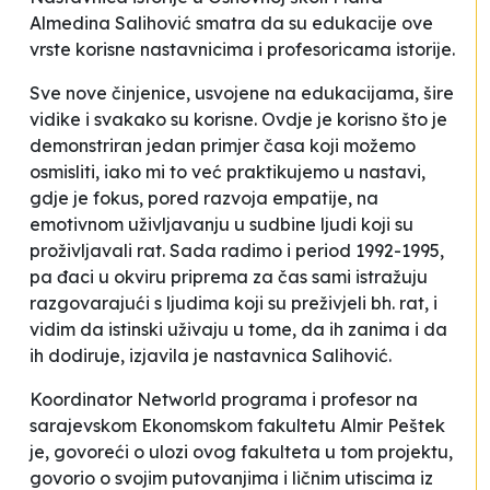
Almedina Salihović smatra da su edukacije ove
vrste korisne nastavnicima i profesoricama istorije.
Sve nove činjenice, usvojene na edukacijama, šire
vidike i svakako su korisne. Ovdje je korisno što je
demonstriran jedan primjer časa koji možemo
osmisliti, iako mi to već praktikujemo u nastavi,
gdje je fokus, pored razvoja empatije, na
emotivnom uživljavanju u sudbine ljudi koji su
proživljavali rat. Sada radimo i period 1992-1995,
pa đaci u okviru priprema za čas sami istražuju
razgovarajući s ljudima koji su preživjeli bh. rat, i
vidim da istinski uživaju u tome, da ih zanima i da
ih dodiruje,
izjavila je nastavnica Salihović.
Koordinator Networld programa i profesor na
sarajevskom Ekonomskom fakultetu Almir Peštek
je, govoreći o ulozi ovog fakulteta u tom projektu,
govorio o svojim putovanjima i ličnim utiscima iz