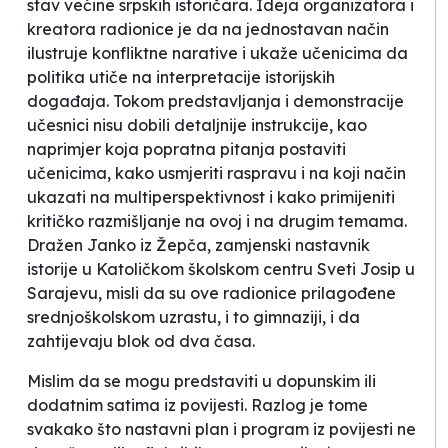
stav većine srpskih istoričara. Ideja organizatora i
kreatora radionice je da na jednostavan način
ilustruje konfliktne narative i ukaže učenicima da
politika utiče na interpretacije istorijskih
događaja. Tokom predstavljanja i demonstracije
učesnici nisu dobili detaljnije instrukcije, kao
naprimjer koja popratna pitanja postaviti
učenicima, kako usmjeriti raspravu i na koji način
ukazati na multiperspektivnost i kako primijeniti
kritičko razmišljanje na ovoj i na drugim temama.
Dražen Janko iz Žepča, zamjenski nastavnik
istorije u Katoličkom školskom centru Sveti Josip u
Sarajevu, misli da su ove radionice prilagođene
srednjoškolskom uzrastu, i to gimnaziji, i da
zahtijevaju blok od dva časa.
Mislim da se mogu predstaviti u dopunskim ili
dodatnim satima iz povijesti. Razlog je tome
svakako što nastavni plan i program iz povijesti ne