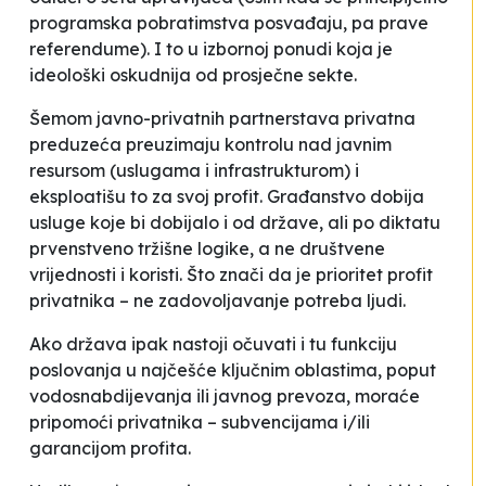
programska pobratimstva posvađaju, pa prave
referendume).
I to u izbornoj ponudi koja je
ideološki oskudnija od prosječne sekte.
Šemom javno-privatnih partnerstava privatna
preduzeća preuzimaju kontrolu nad javnim
resursom (uslugama i infrastrukturom) i
eksploatišu to za svoj profit. Građanstvo dobija
usluge koje bi dobijalo i od države, ali po diktatu
prvenstveno tržišne logike, a ne društvene
vrijednosti i koristi. Što znači da je prioritet profit
privatnika – ne zadovoljavanje potreba ljudi.
Ako
država
ipak nastoji očuvati i tu funkciju
poslovanja u najčešće ključnim oblastima, poput
vodosnabdijevanja ili javnog prevoza, moraće
pripomoći privatnika – subvencijama i/ili
garancijom profita.