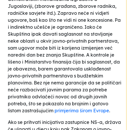
Jugoslaviji, (zborove građana, zborove radnika,
radničke savjete itd.). Zapravo neće ni vidjeti
ugovore, baš kao što ne vidi ni one koncesione. Pa
i indirektno učešće je ograničeno. Iako će
Skupština ipak davati saglasnost na stavljanje
neke oblasti u okvir javno-privatnih partnerstava,
sam ugovor može biti iz korijena izmijenjen već
naredni dan bez znanja Skupštine. A kontrole je
lišeno i Ministarstvo finansija čija bi saglasnost, da
je obavezna, barem garantovala usklađenost
javno-privatnih partnerstava s budžetskim
planovima. Bez nje nema garancije da se političari
neće razbacivati javnim parama za potrebe
privatnika odvlačeći novac od drugih javnih
potreba, što se pokazalo na brojnim i gotovo
listom zastrašujućim
primjerima širom Evrope
.
Ako se prihvati inicijativa zastupnice NS-a, država
će
ulagati u djecu
koju pak Zakonom o javno-