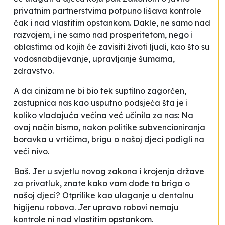
privatnim partnerstvima potpuno lišava kontrole
čak i nad vlastitim opstankom. Dakle, ne samo nad
razvojem, i ne samo nad prosperitetom, nego i
oblastima od kojih će zavisiti životi ljudi, kao što su
vodosnabdijevanje, upravljanje šumama,
zdravstvo.
A da cinizam ne bi bio tek suptilno zagorčen,
zastupnica nas kao usputno podsjeća šta je i
koliko vladajuća većina već učinila za nas:
Na
ovaj način bismo, nakon politike subvencioniranja
boravka u vrtićima, brigu o našoj djeci podigli na
veći nivo
.
Baš. Jer u svjetlu novog zakona i krojenja države
za privatluk, znate kako vam dođe ta briga o
našoj djeci? Otprilike kao ulaganje u dentalnu
higijenu robova. Jer upravo robovi nemaju
kontrole ni nad vlastitim opstankom.