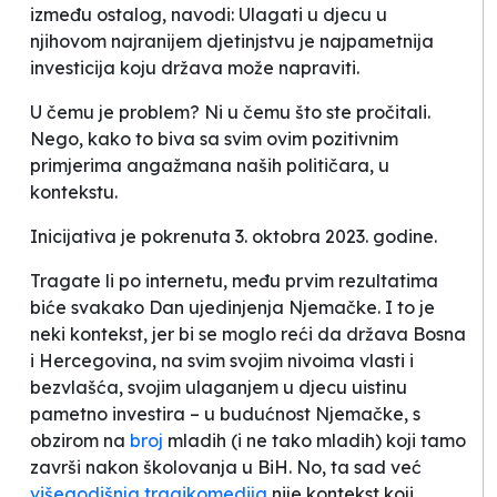
između ostalog, navodi:
Ulagati u djecu u
njihovom najranijem djetinjstvu je najpametnija
investicija koju država može napraviti
.
U čemu je problem? Ni u čemu što ste pročitali.
Nego, kako to biva sa svim ovim
pozitivnim
primjerima
angažmana naših političara, u
kontekstu.
Inicijativa je pokrenuta 3. oktobra 2023. godine.
Tragate li po internetu, među prvim rezultatima
biće svakako Dan ujedinjenja Njemačke. I to je
neki kontekst, jer bi se moglo reći da država Bosna
i Hercegovina, na svim svojim nivoima vlasti i
bezvlašća, svojim ulaganjem u djecu uistinu
pametno investira – u budućnost Njemačke, s
obzirom na
broj
mladih (i ne tako mladih) koji tamo
završi nakon školovanja u BiH. No, ta sad već
višegodišnja tragikomedija
nije kontekst koji