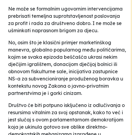
Ne može se formalnim ugovornim intervencijama
prebrisati temeljna suprotstavljenost poslovanja
za profit i rada za društveno dobro. I ne može se
ušminkati naprasnom brigom za djecu.
No, osim što je klasični primjer marketinškog
manevra, globalno popularnog među političarima,
kojim se svaka epizoda beščašća ukrasi nekim
dječijim igralištem, donacijom dječijoj bolnici ili
obnovom fiskulturne sale, inicijativa zastupnice
NS-a za subvencioniranje produženog boravka u
kontekstu novog Zakona o javno-privatnim
partnerstvima je i gorki cinizam.
Društvo će biti potpuno isključeno iz odlučivanja o
resursima vitalnim za svoj opstanak, kako to već i
jest slučaj s ovom parlamentarnom demokratijom
koja je ukinula gotovo sve oblike direktno-
demokratskih mehanizama izgrađene u