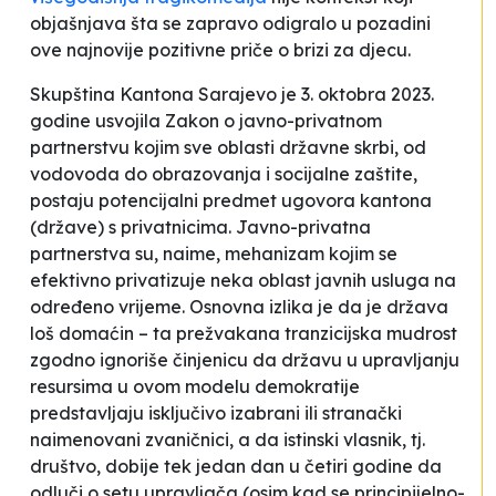
objašnjava šta se zapravo odigralo u pozadini
ove najnovije
pozitivne priče
o brizi za djecu.
Skupština Kantona Sarajevo je 3. oktobra 2023.
godine usvojila Zakon o javno-privatnom
partnerstvu kojim sve oblasti državne skrbi, od
vodovoda do obrazovanja i socijalne zaštite,
postaju potencijalni predmet ugovora kantona
(države) s privatnicima. Javno-privatna
partnerstva su, naime, mehanizam kojim se
efektivno privatizuje neka oblast javnih usluga na
određeno vrijeme. Osnovna izlika je da je
država
loš domaćin
– ta prežvakana tranzicijska mudrost
zgodno ignoriše činjenicu da državu u upravljanju
resursima u
ovom
modelu demokratije
predstavljaju isključivo izabrani ili stranački
naimenovani zvaničnici, a da istinski vlasnik, tj.
društvo, dobije tek jedan dan u četiri godine da
odluči o setu upravljača (osim kad se principijelno-