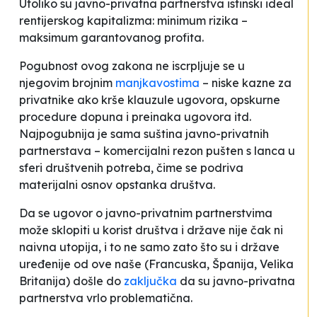
Utoliko su javno-privatna partnerstva istinski ideal
rentijerskog kapitalizma: minimum rizika –
maksimum garantovanog profita.
Pogubnost ovog zakona ne iscrpljuje se u
njegovim brojnim
manjkavostima
– niske kazne za
privatnike ako krše klauzule ugovora, opskurne
procedure dopuna i preinaka ugovora itd.
Najpogubnija je sama suština javno-privatnih
partnerstava – komercijalni rezon pušten s lanca u
sferi društvenih potreba, čime se podriva
materijalni osnov opstanka društva.
Da se ugovor o javno-privatnim partnerstvima
može sklopiti u korist društva i države nije čak ni
naivna utopija, i to ne samo zato što su i države
uređenije od ove naše (Francuska, Španija, Velika
Britanija) došle do
zaključka
da su javno-privatna
partnerstva vrlo problematična.