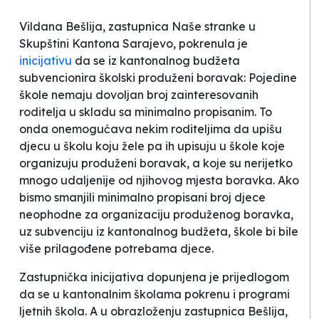
Vildana Bešlija, zastupnica Naše stranke u
Skupštini Kantona Sarajevo, pokrenula je
inicijativu
da se iz kantonalnog budžeta
subvencionira školski produženi boravak:
Pojedine
škole nemaju dovoljan broj zainteresovanih
roditelja u skladu sa minimalno propisanim. To
onda onemogućava nekim roditeljima da upišu
djecu u školu koju žele pa ih upisuju u škole koje
organizuju produženi boravak, a koje su nerijetko
mnogo udaljenije od njihovog mjesta boravka. Ako
bismo smanjili minimalno propisani broj djece
neophodne za organizaciju produženog boravka,
uz subvenciju iz kantonalnog budžeta, škole bi bile
više prilagođene potrebama djece
.
Zastupnička inicijativa dopunjena je prijedlogom
da se u kantonalnim školama pokrenu i programi
ljetnih škola. A u obrazloženju zastupnica Bešlija,