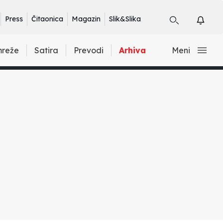
Press
Čitaonica
Magazin
Slik&Slika
mreže
Satira
Prevodi
Arhiva
Meni