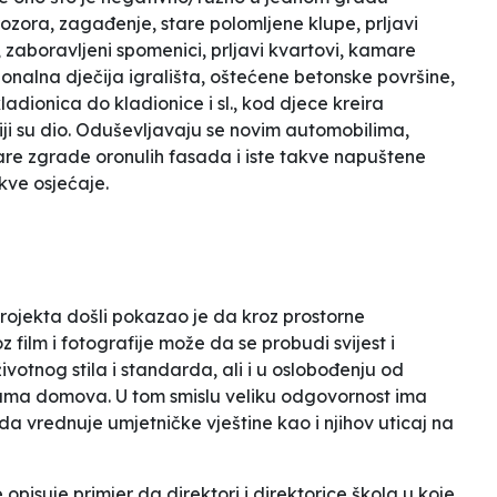
rozora, zagađenje, stare polomljene klupe, prljavi
 zaboravljeni spomenici, prljavi kvartovi, kamare
ionalna dječija igrališta, oštećene betonske površine,
ladionica do kladionice
i sl., kod djece kreira
iji su dio. Oduševljavaju se novim automobilima,
re zgrade oronulih fasada i iste takve napuštene
kve osjećaje.
projekta došli pokazao je da kroz prostorne
film i fotografije može da se probudi svijest i
votnog stila i standarda, ali i u oslobođenju od
cama domova. U tom smislu veliku odgovornost ima
a vrednuje umjetničke vještine kao i njihov uticaj na
pisuje primjer da direktori i direktorice škola u koje