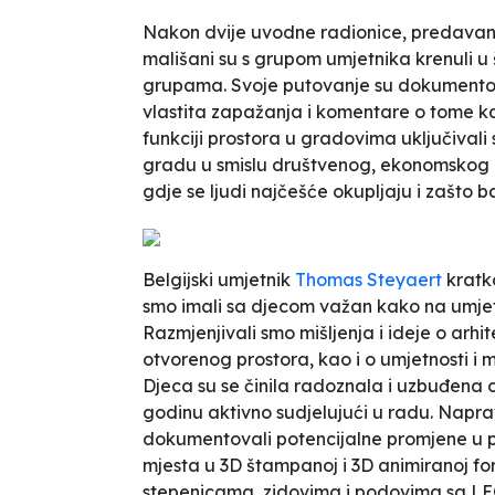
Nakon dvije uvodne radionice, predavanja
mališani su s grupom umjetnika krenuli u
grupama. Svoje putovanje su dokumentov
vlastita zapažanja i komentare o tome kakv
funkciji prostora u gradovima uključivali
gradu u smislu društvenog, ekonomskog i
gdje se ljudi najčešće okupljaju i zašto baš
Belgijski umjetnik
Thomas Steyaert
kratko
smo imali sa djecom važan kako na umjet
Razmjenjivali smo mišljenja i ideje o arhit
otvorenog prostora, kao i o umjetnosti i m
Djeca su se činila radoznala i uzbuđena o
godinu aktivno sudjelujući u radu. Naprav
dokumentovali potencijalne promjene u pr
mjesta u 3D štampanoj i 3D animiranoj fo
stepenicama, zidovima i podovima sa LEG