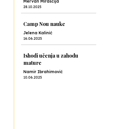
Mervan Miraščija
28.10.2025
Camp Nou nauke
Jelena Kalinić
16.06.2025
Ishodi učenja u zahodu
mature
Namir Ibrahimović
10.06.2025
Kraj školske godine, fotofiniš
Anes Osmić
04.06.2025
Reformar’s Coming