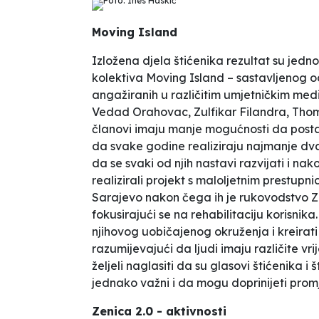
Foto: Ines Haskić
Moving Island
Izložena djela štićenika rezultat su je
kolektiva
Moving Island
–
sastavljenog od
angažiranih u različitim umjetničkim med
Vedad Orahovac, Zulfikar Filandra, Thom
članovi imaju manje mogućnosti da post
da svake godine realiziraju najmanje dv
da se svaki od njih nastavi razvijati i n
realizirali projekt s maloljetnim prestu
Sarajevo nakon čega ih je rukovodstvo Z
fokusirajući se na rehabilitaciju korisnika
njihovog uobičajenog okruženja i kreirati 
razumijevajući da ljudi imaju različite vr
željeli naglasiti da su glasovi štićenika 
jednako važni i da mogu doprinijeti prom
Zenica 2.0 - aktivnosti