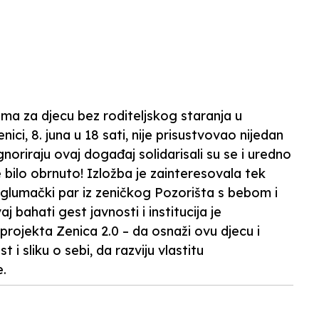
N
ma za djecu bez roditeljskog staranja u
i, 8. juna u 18 sati, nije prisustvovao nijedan
noriraju ovaj događaj solidarisali su se i uredno
e bilo obrnuto! Izložba je zainteresovala tek
, glumački par iz zeničkog Pozorišta s bebom i
j bahati gest javnosti i institucija je
rojekta Zenica 2.0 – da osnaži ovu djecu i
i sliku o sebi, da razviju vlastitu
e.