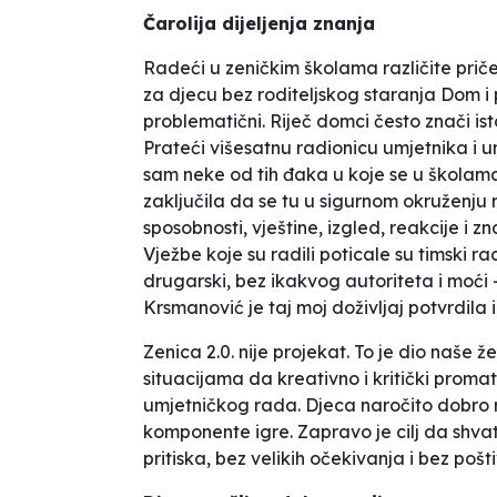
Čarolija dijeljenja znanja
Radeći u zeničkim školama različite prič
za djecu bez roditeljskog staranja
Dom i
problematični
. Riječ
domci
često znači ist
Prateći višesatnu radionicu umjetnika i 
sam neke od tih đaka u koje se u školama
zaključila da se tu u sigurnom okruženju r
sposobnosti, vještine, izgled, reakcije i 
Vježbe koje su radili poticale su timski r
drugarski, bez ikakvog autoriteta i moći –
Krsmanović je taj moj doživljaj potvrdil
Zenica 2.0. nije projekat. To je dio naše že
situacijama da kreativno i kritički promat
umjetničkog rada. Djeca naročito dobro r
komponente igre. Zapravo je cilj da shvat
pritiska, bez velikih očekivanja i bez poš