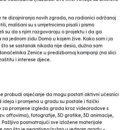
 te dizajniranja novih zgrada, na radionici održanoj
ili, mališani su s umjetnicima pisali i pismo
i su da s njim razgovaraju o projektu i da ga
 na jednom zidu Doma u kojem žive. Kako sam i ja
o što se sastanak nikada nije desio, dužna sam
donačelnika Zenice u predizbornoj kampanji (na slici
aštitu i interese djece.
e probudi osjećanje da mogu postati aktivni učesnici
ideja i promjena u gradu su postale i fizički
oge za promjene izgleda grada kroz videoradove s
. offovima), fotografije, 3D grafike, 3D animacije,
. Pažljivo posmatrajući sve izložene materijale
sve ono što je negativno/ružno u jednom gradu –