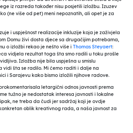
olege iz razreda također nisu posjetili izložbu. Izuzev
ko (ne više od pet) meni nepoznatih, ali opet je za
zuje i
uspješnost
realizacije inkluzije koja je zaživjela
čkom Domu živi dosta djece sa drugačijim potrebama,
mu o izložbi rekao je nešto više i
Thomas Steyaert
:
eca vidjela rezultat toga šta smo radili u toku prošle
vidljiva. Izložba nije bila uspješna u smislu
 vidi šta se radilo. Mi ćemo raditi i dalje na
ici i Sarajevu kako bismo izložili njihove radove.
 prokomentarisala letargični odnos javnosti prema
me tužno je nedostatak interesa javnosti i lokalne
pak, ne treba da čudi jer sadržaj koji je ovdje
 konkretan oblik kreativnog rada, a naša javnost za