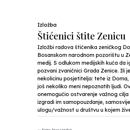
Previous
Izložba
Štićenici štite Zenicu
Izložbi radova štićenika zeničkog Do
Bosanskom narodnom pozorištu u Zenic
medij. S odlukom medijskih kuća da ig
pozvani zvaničnici Grada Zenice. Ili j
nekolicinu posjetitelja: tete iz Doma
još nekoliko meni nepoznatih ljudi. Ova
onemogućio ostvarenje važnog cilja p
izgradi im samopouzdanje, samosvijest 
ulogu/važnost u društvu u kojem živ