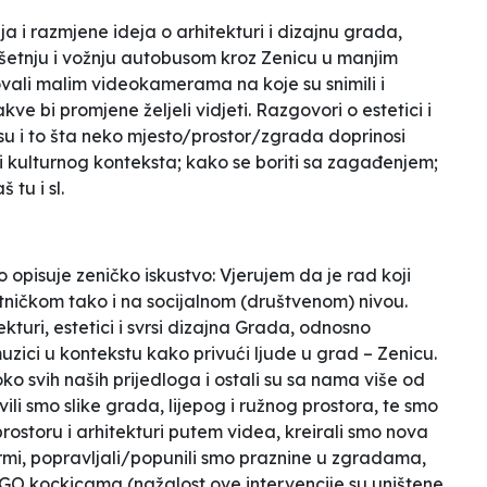
 i razmjene ideja o arhitekturi i dizajnu grada,
 šetnju i vožnju autobusom kroz Zenicu u manjim
ali malim videokamerama na koje su snimili i
e bi promjene željeli vidjeti. Razgovori o estetici i
 su i to šta neko mjesto/prostor/zgrada doprinosi
 kulturnog konteksta; kako se boriti sa zagađenjem;
 tu i sl.
 opisuje zeničko iskustvo:
Vjerujem da je rad koji
ničkom tako i na socijalnom (društvenom) nivou.
ekturi, estetici i svrsi dizajna Grada, odnosno
uzici u kontekstu kako privući ljude u grad – Zenicu.
ko svih naših prijedloga i ostali su sa nama više od
ili smo slike grada, lijepog i ružnog prostora, te smo
ostoru i arhitekturi putem videa, kreirali smo nova
rmi, popravljali/popunili smo praznine u zgradama,
O kockicama (nažalost ove intervencije su uništene