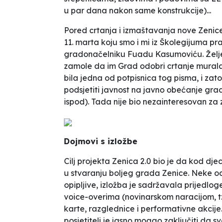
u par dana nakon same konstrukcije)...
Pored crtanja i izmaštavanja nove Zenice
11. marta koju smo i mi iz Školegijuma prat
gradonačelniku Fuadu Kasumoviću. Željel
zamole da im Grad odobri crtanje murala
bila jedna od potpisnica tog pisma, i zat
podsjetiti javnost na javno obećanje gra
ispod). Tada nije bio nezainteresovan za z
Dojmovi s izložbe
Cilj projekta
Zenica 2.0
bio je da kod djec
u stvaranju boljeg grada Zenice. Neke od 
opipljive, izložba je sadržavala prijedl
voice-overima (novinarskom naracijom, tzv
karte, razglednice i performativne akcije
posjetitelj je jasno mogao zaključiti da 