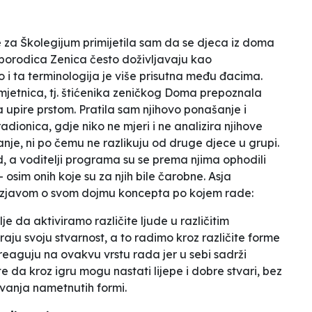
e za Školegijum primijetila sam da se djeca iz doma
 porodica
Zenica često doživljavaju kao
o i ta terminologija je više prisutna među đacima.
umjetnica, tj. štićenika zeničkog Doma prepoznala
 upire prstom. Pratila sam njihovo ponašanje i
adionica, gdje niko ne mjeri i ne analizira njihove
znanje, ni po čemu ne razlikuju od druge djece u grupi.
ad, a voditelji programa su se prema njima ophodili
 osim onih koje su za njih bile čarobne. Asja
a izjavom o svom dojmu koncepta po kojem rade:
lje da aktiviramo različite ljude u različitim
raju svoju stvarnost, a to radimo kroz različite forme
eaguju na ovakvu vrstu rada jer u sebi sadrži
e da kroz igru mogu nastati lijepe i dobre stvari, bez
tivanja nametnutih formi.