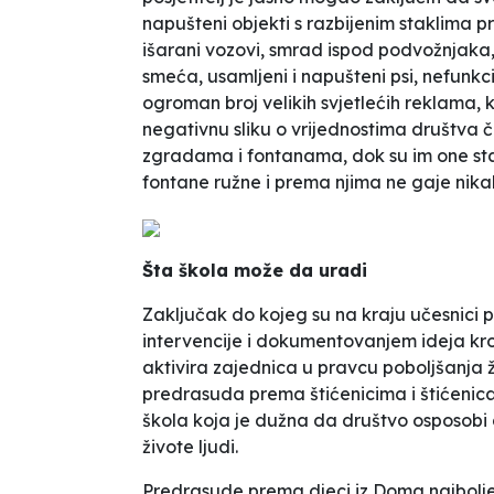
napušteni objekti s razbijenim staklima p
išarani vozovi, smrad ispod podvožnjaka,
smeća, usamljeni i napušteni psi, nefunkc
ogroman broj velikih svjetlećih reklama,
k
negativnu sliku o vrijednostima društva č
zgradama i fontanama, dok su im one sta
fontane ružne i prema njima ne gaje nika
Šta škola može da uradi
Zaključak do kojeg su na kraju učesnici 
intervencije i dokumentovanjem ideja kroz 
aktivira zajednica u pravcu poboljšanja ži
predrasuda prema štićenicima i štićeni
škola koja je dužna da društvo osposobi d
živote ljudi.
Predrasude prema djeci iz Doma najbolje o