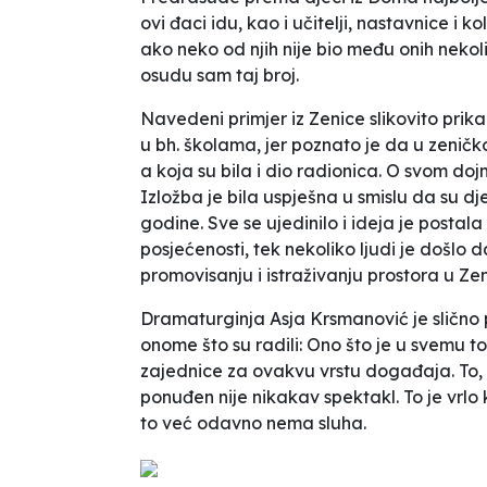
ovi đaci idu, kao i učitelji, nastavnice i k
ako neko od njih nije bio među onih nekoli
osudu sam taj broj.
Navedeni primjer iz Zenice slikovito prika
u bh. školama, jer poznato je da u zeni
a koja su bila i dio radionica. O svom doj
Izložba je bila uspješna u smislu da su dj
godine. Sve se ujedinilo i ideja je postala 
posjećenosti, tek nekoliko ljudi je došlo da
promovisanju i istraživanju prostora u Zen
Dramaturginja Asja Krsmanović je slično
onome što su radili:
Ono što je u svemu to
zajednice za ovakvu vrstu događaja. To, i
ponuđen nije nikakav spektakl. To je vrlo
to već odavno nema sluha.