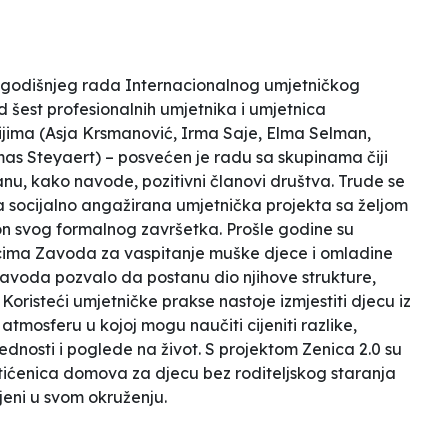
dnogodišnjeg rada Internacionalnog umjetničkog
 šest profesionalnih umjetnika i umjetnica
ijima (Asja Krsmanović, Irma Saje, Elma Selman,
as Steyaert) – posvećen je radu sa skupinama čiji
anu, kako navode,
pozitivni
članovi društva. Trude se
a socijalno angažirana umjetnička projekta sa željom
akon svog formalnog završetka. Prošle godine su
pnicima Zavoda za vaspitanje muške djece i omladine
avoda pozvalo da postanu dio njihove strukture,
. Koristeći umjetničke prakse nastoje izmjestiti djecu iz
atmosferu u kojoj mogu naučiti cijeniti razlike,
ijednosti i poglede na život. S projektom
Zenica 2.0
su
i štićenica domova za djecu bez roditeljskog staranja
jeni u svom okruženju.