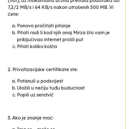
(flat), uz maksimalnu brzinu prenosa podataka do
7,2/2 MB/s i 64 KB/s nakon utrošenih 500 MB. Vi
ćete:
Ponovo pročitati pitanje
Pitati radi li kod njih onaj Mirza što vam je
priključivao internet prošli put
Pitati koliko košta
2. Privatizacijske certifikate ste:
Potisnuli u podsvijest
Uložili u nečiju tuđu budućnost
Popili uz sendvič
3. Ako je znanje moć: