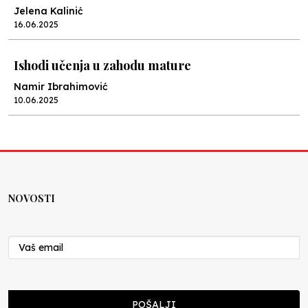
Jelena Kalinić
16.06.2025
Ishodi učenja u zahodu mature
Namir Ibrahimović
10.06.2025
Kraj školske godine, fotofiniš
Anes Osmić
04.06.2025
NOVOSTI
Reformar’s Coming
Nenad Veličković
29.10.2024
Cuke i djeca
POŠALJI