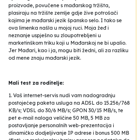
proizvode, povučene s mađarskog tržišta,
plasiraju na tržište zemlje gdje žive potrošači
kojima je mađarski jezik
špansko selo
. I tako se
ova limenka našla u mojoj ruci. Moja žeđ i
neznanje uspješno su zloupotrebljeni u
marketinškom triku koji u Mađarskoj ne bi upalio.
Jer Mađari, kao i ja, mogu biti žedni, ali za razliku
od mene znaju mađarski jezik.
Mali test za roditelje:
1. Vaš internet-servis nudi vam nadogradnju
postojećeg paketa usluga na ADSL do 15.256/768
KB/s; VDSL do 30/6 MB/s; GPON 30/15 MB/s, te
pet e-mail naloga veličine 50 MB, 5 MB za
postavljanje personalnih web-prezentacija i
dinamičko dodjeljivanje IP adrese i bonus 500 MB