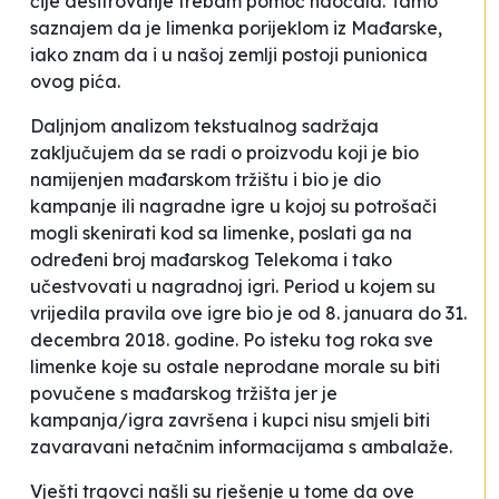
čije dešifrovanje trebam pomoć naočala. Tamo
saznajem da je limenka porijeklom iz Mađarske,
iako znam da i u našoj zemlji postoji punionica
ovog pića.
Daljnjom analizom tekstualnog sadržaja
zaključujem da se radi o proizvodu koji je bio
namijenjen mađarskom tržištu i bio je dio
kampanje ili nagradne igre u kojoj su potrošači
mogli skenirati kod sa limenke, poslati ga na
određeni broj mađarskog Telekoma i tako
učestvovati u nagradnoj igri. Period u kojem su
vrijedila pravila ove igre bio je od 8. januara do 31.
decembra 2018. godine. Po isteku tog roka sve
limenke koje su ostale neprodane morale su biti
povučene s mađarskog tržišta jer je
kampanja/igra završena i kupci nisu smjeli biti
zavaravani netačnim informacijama s ambalaže.
Vješti trgovci našli su rješenje u tome da ove