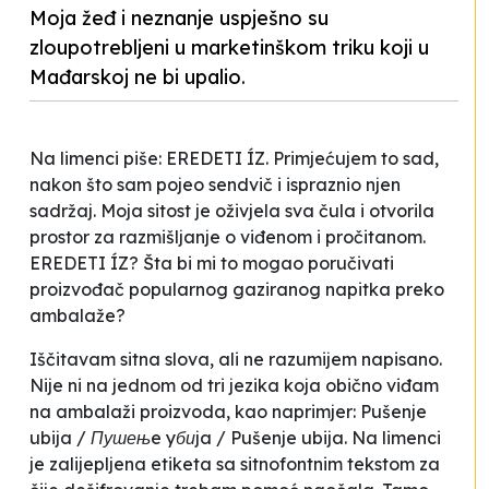
Moja žeđ i neznanje uspješno su
zloupotrebljeni u marketinškom triku koji u
Mađarskoj ne bi upalio.
Na limenci piše:
EREDETI ÍZ
. Primjećujem to sad,
nakon što sam pojeo sendvič i ispraznio njen
sadržaj. Moja sitost je oživjela sva čula i otvorila
prostor za razmišljanje o viđenom i pročitanom.
EREDETI ÍZ
? Šta bi mi to mogao poručivati
proizvođač popularnog gaziranog napitka preko
ambalaže?
Iščitavam sitna slova, ali ne razumijem napisano.
Nije ni na jednom od tri jezika koja obično viđam
na ambalaži proizvoda, kao naprimjer:
Pušenje
ubija / Пушењe yбиja / Pušenje ubija
. Na limenci
je zalijepljena etiketa sa
sitnofontnim
tekstom za