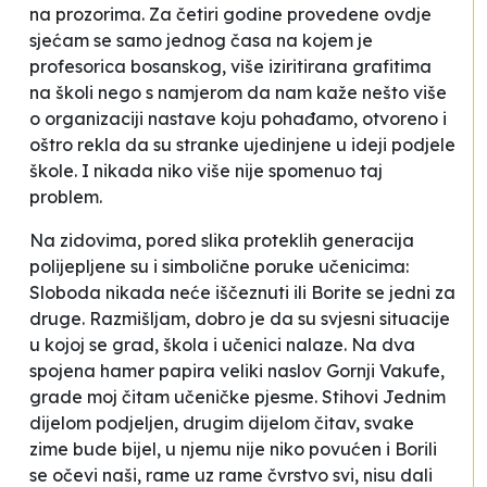
na prozorima. Za četiri godine provedene ovdje
sjećam se samo jednog časa na kojem je
profesorica bosanskog, više iziritirana grafitima
na školi nego s namjerom da nam kaže nešto više
o organizaciji nastave koju pohađamo, otvoreno i
oštro rekla da su stranke ujedinjene u ideji podjele
škole. I nikada niko više nije spomenuo taj
problem.
Na zidovima, pored slika proteklih generacija
polijepljene su i simbolične poruke učenicima:
Sloboda nikada neće iščeznuti
ili
Borite se jedni za
druge
. Razmišljam, dobro je da su svjesni situacije
u kojoj se grad, škola i učenici nalaze. Na dva
spojena hamer papira veliki naslov
Gornji Vakufe,
grade moj
čitam učeničke pjesme. Stihovi
Jednim
dijelom podjeljen, drugim dijelom čitav, svake
zime bude bijel, u njemu nije niko povućen
i
Borili
se očevi naši, rame uz rame čvrstvo svi, nisu dali