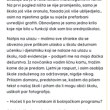
Na prvi pogled ništa se nije promijenilo, samo je
škola još više oronula, fasada još više ublijedjela...
osim na mjestima gdje su svježe prefarbani
uvredljivi grafiti. Obnovljeno je samo jedno krilo
koje nije bilo u funkciji dok sam bio srednjoškolac.
Natpis na ulazu –
molimo sve stranke da se
obvezno jave prilikom ulaska u školu dežurnom
učeniku i djelatniku koji se nalaze na ulazu u
školu, radi evidencije
– podsjeti me na moja đačka
dežurstva. Iz novčanika vadim ličnu kartu, tražim
kome da je predam. Ljetni je raspust, i osim osoblja
škole zaduženog za održavanje, nigdje nikog.
Prilazim domaru, predstavim se, kažem da pišem
tekst o našoj školi i pitam da li mogu obići školu,
uslikati par fotografija.
–
Hoćeš li po hrvatskom ili bošnjačkom programu?