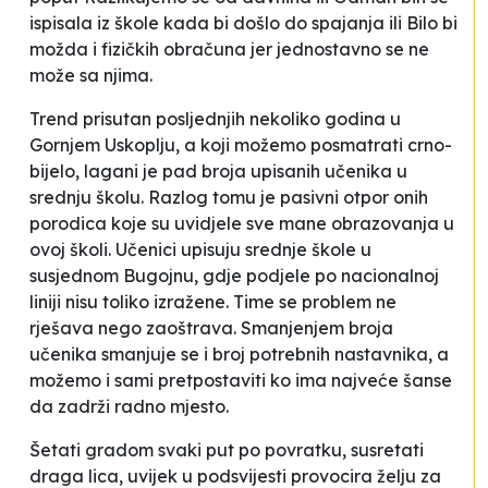
ispisala iz škole kada bi došlo do spajanja
ili
Bilo bi
možda i fizičkih obračuna jer jednostavno se ne
može sa njima.
Trend prisutan posljednjih nekoliko godina u
Gornjem Uskoplju, a koji možemo posmatrati crno-
bijelo, lagani je pad broja upisanih učenika u
srednju školu. Razlog tomu je pasivni otpor onih
porodica koje su uvidjele sve mane obrazovanja u
ovoj školi. Učenici upisuju srednje škole u
susjednom Bugojnu, gdje podjele po nacionalnoj
liniji nisu toliko izražene. Time se problem ne
rješava nego zaoštrava. Smanjenjem broja
učenika smanjuje se i broj potrebnih nastavnika, a
možemo i sami pretpostaviti ko ima najveće šanse
da zadrži radno mjesto.
Šetati gradom svaki put po povratku, susretati
draga lica, uvijek u podsvijesti provocira želju za