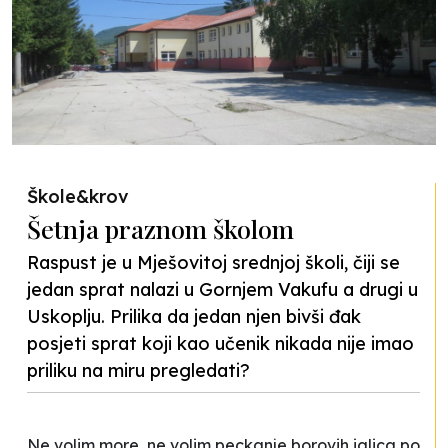
Škole&krov
Šetnja praznom školom
Raspust je u Mješovitoj srednjoj školi, čiji se
jedan sprat nalazi u Gornjem Vakufu a drugi u
Uskoplju. Prilika da jedan njen bivši đak
posjeti sprat koji kao učenik nikada nije imao
priliku na miru pregledati?
Ne volim more, ne volim peckanje borovih iglica po