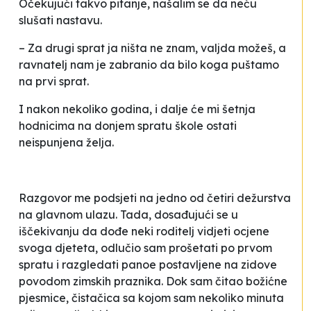
Očekujući takvo pitanje, našalim se da neću
slušati nastavu.
–
Za drugi sprat ja ništa ne znam, valjda možeš, a
ravnatelj nam je zabranio da bilo koga puštamo
na prvi sprat
.
I nakon nekoliko godina, i dalje će mi šetnja
hodnicima na donjem spratu škole ostati
neispunjena želja.
Razgovor me podsjeti na jedno od četiri dežurstva
na glavnom ulazu. Tada, dosađujući se u
iščekivanju da dođe neki roditelj vidjeti ocjene
svoga djeteta, odlučio sam prošetati po prvom
spratu i razgledati panoe postavljene na zidove
povodom zimskih praznika. Dok sam čitao božićne
pjesmice, čistačica sa kojom sam nekoliko minuta