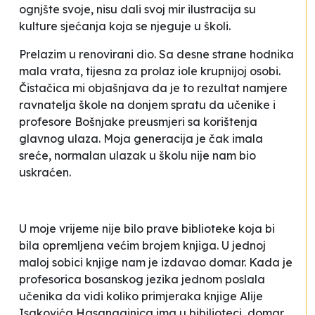
ognjšte svoje, nisu dali svoj mir
ilustracija su
kulture sjećanja
koja se njeguje u školi.
Prelazim u renovirani dio. Sa desne strane hodnika
mala vrata, tijesna za prolaz iole krupnijoj osobi.
Čistačica mi objašnjava da je to rezultat namjere
ravnatelja škole na donjem spratu da učenike i
profesore Bošnjake preusmjeri sa korištenja
glavnog ulaza. Moja generacija je čak imala
sreće, normalan ulazak u školu nije nam bio
uskraćen.
U moje vrijeme nije bilo prave biblioteke koja bi
bila opremljena većim brojem knjiga. U jednoj
maloj sobici knjige nam je izdavao domar. Kada je
profesorica bosanskog jezika jednom poslala
učenika da vidi koliko primjeraka knjige Alije
Isakovića
Hasanaginica
ima u
bibilioteci
, domar