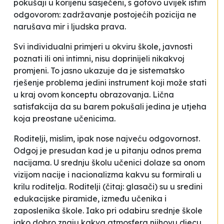
pokušaji u korijenu sasječeni, s gotovo uvijek istim
odgovorom: zadržavanje postojećih pozicija ne
narušava mir i
ljudska prava
.
Svi individualni primjeri u okviru škole, javnosti
poznati ili oni intimni, nisu doprinijeli nikakvoj
promjeni. To jasno ukazuje da je sistematsko
rješenje problema jedini instrument koji može stati
u kraj ovom konceptu obrazovanja. Lična
satisfakcija da su barem pokušali jedina je utjeha
koja preostane učenicima.
Roditelji, mislim, ipak nose najveću odgovornost.
Odgoj je presudan kad je u pitanju odnos prema
nacijama. U srednju školu učenici dolaze sa onom
vizijom nacije i nacionalizma kakvu su formirali u
krilu roditelja. Roditelji (čitaj: glasači) su u sredini
edukacijske piramide, između učenika i
zaposlenika škole. Iako pri odabiru srednje škole
jako dobro znaju kakva atmosfera njihovu djecu