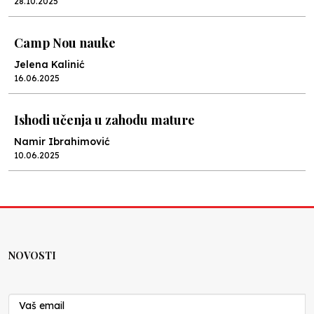
28.10.2025
Camp Nou nauke
Jelena Kalinić
16.06.2025
Ishodi učenja u zahodu mature
Namir Ibrahimović
10.06.2025
Kraj školske godine, fotofiniš
Anes Osmić
04.06.2025
NOVOSTI
Reformar’s Coming
Nenad Veličković
29.10.2024