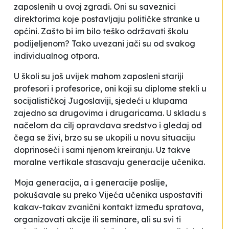
zaposlenih u ovoj zgradi. Oni su saveznici
direktorima koje postavljaju političke stranke u
općini. Zašto bi im bilo teško održavati školu
podijeljenom? Tako uvezani jači su od svakog
individualnog otpora.
U školi su još uvijek mahom zaposleni stariji
profesori i profesorice, oni koji su diplome stekli u
socijalističkoj Jugoslaviji, sjedeći u klupama
zajedno sa
drugovima i drugaricama
. U skladu s
načelom da
cilj opravdava sredstvo
i
gledaj od
čega se živi
, brzo su se ukopili u novu situaciju
doprinoseći i sami njenom kreiranju. Uz takve
moralne vertikale stasavaju generacije učenika.
Moja generacija, a i generacije poslije,
pokušavale su preko Vijeća učenika uspostaviti
kakav-takav zvanični kontakt između spratova,
organizovati akcije ili seminare, ali su svi ti