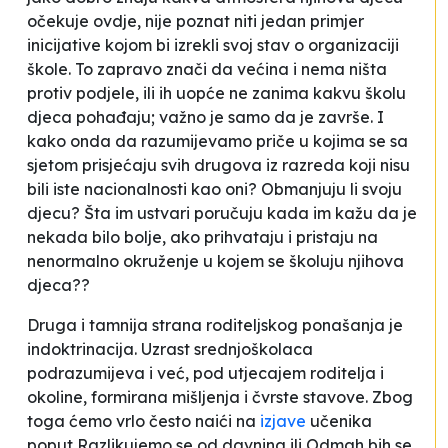
očekuje ovdje, nije poznat niti jedan primjer
inicijative kojom bi izrekli svoj stav o organizaciji
škole. To zapravo znači da većina i nema ništa
protiv podjele, ili ih uopće ne zanima kakvu školu
djeca pohađaju; važno je samo da je završe. I
kako onda da razumijevamo priče u kojima se sa
sjetom prisjećaju svih drugova iz razreda koji nisu
bili iste nacionalnosti kao oni? Obmanjuju li svoju
djecu? Šta im ustvari poručuju kada im kažu da je
nekada bilo bolje, ako prihvataju i pristaju na
nenormalno okruženje u kojem se školuju njihova
djeca??
Druga i tamnija strana roditeljskog ponašanja je
indoktrinacija. Uzrast srednjoškolaca
podrazumijeva i već, pod utjecajem roditelja i
okoline, formirana mišljenja i čvrste stavove. Zbog
toga ćemo vrlo često naići na
izjave
učenika
poput
Razlikujemo se od davnina
ili
Odmah bih se