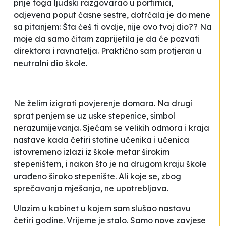
prije toga
ljudski
razgovarao u portirnici,
odjevena poput časne sestre, dotrčala je do mene
sa pitanjem:
Šta ćeš ti ovdje, nije ovo tvoj dio
?? Na
moje
da samo čitam
zaprijetila je da će pozvati
direktora i ravnatelja. Praktično sam protjeran u
neutralni
dio škole.
Ne želim izigrati povjerenje domara. Na drugi
sprat penjem se uz uske stepenice, simbol
nerazumijevanja. Sjećam se velikih odmora i kraja
nastave kada četiri stotine učenika i učenica
istovremeno izlazi iz škole metar širokim
stepeništem, i nakon što je na drugom kraju škole
urađeno široko stepenište. Ali koje se, zbog
sprečavanja mješanja
, ne upotrebljava.
Ulazim u kabinet u kojem sam slušao nastavu
četiri godine. Vrijeme je stalo. Samo nove zavjese