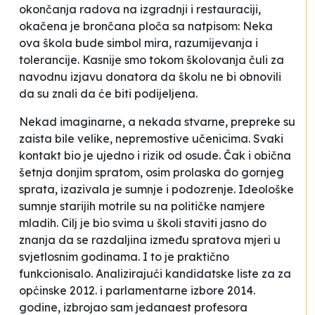
okončanja radova na izgradnji i restauraciji,
okačena je brončana ploča sa natpisom:
Neka
ova škola bude simbol mira, razumijevanja i
tolerancije
. Kasnije smo tokom školovanja čuli za
navodnu izjavu donatora da školu ne bi obnovili
da su znali da će biti podijeljena.
Nekad imaginarne, a nekada stvarne, prepreke su
zaista bile velike, nepremostive učenicima. Svaki
kontakt bio je ujedno i rizik od osude. Čak i obična
šetnja donjim spratom, osim prolaska do gornjeg
sprata, izazivala je sumnje i podozrenje. Ideološke
sumnje starijih motrile su na političke namjere
mladih. Cilj je bio svima u školi staviti jasno do
znanja da se razdaljina između spratova mjeri u
svjetlosnim godinama. I to je praktično
funkcionisalo. Analizirajući kandidatske liste za za
općinske 2012. i parlamentarne izbore 2014.
godine, izbrojao sam jedanaest profesora