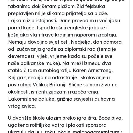
tabanima dok šetam plažom. Zid fejsbuka
preplavljen mi je slikama prijatelja sa plaže.
Lajkam iz pristojnosti. Dane provodim u voćnjaku
pored kuće. Ispod krošnji engleske jabuke i
lješnjaka vlati trave krajnjim naporom izrastaju.
Nemaju dovoljno svjetlosti. Nedjelja, dan odmora
od izučavanja građe za diplomski rad (tema je
devetnaesti vijek, vrijeme kada su počele sve
naše balkanske muke). Na mreži između dva
stabla čitam autobiografiju Karen Armstrong.
Knjiga sjećanja na odrastanje i školovanje u
postratnoj Velikoj Britaniji. Slične su nam životne
okolnosti, isti entuzijazam i razočarenja.
Lakomislene odluke, grižnja savjesti i duhovna
vrtoglavica.
U dvorište škole ulazim preko igrališta. Boce piva,
ugašena roštiljska vatra i plakati sponzora
ukazuju da je u toku lokalni malonogometni turnir.