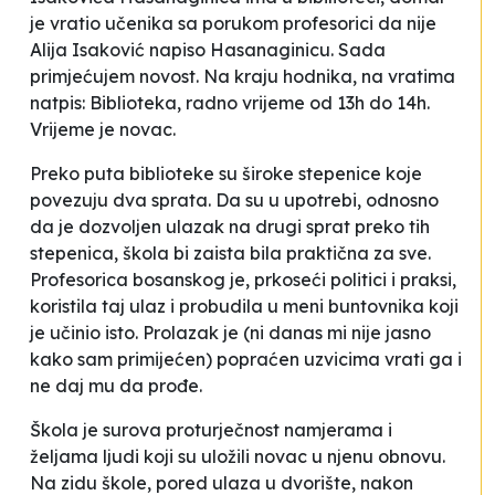
je vratio učenika sa porukom profesorici da
nije
Alija Isaković napiso Hasanaginicu
. Sada
primjećujem novost. Na kraju hodnika, na vratima
natpis:
Biblioteka, radno vrijeme od 13h do 14h
.
Vrijeme je novac.
Preko puta
biblioteke
su široke stepenice koje
povezuju dva sprata. Da su u upotrebi, odnosno
da je dozvoljen ulazak na drugi sprat preko tih
stepenica, škola bi zaista bila praktična za sve.
Profesorica bosanskog je, prkoseći politici i praksi,
koristila taj ulaz i probudila u meni buntovnika koji
je učinio isto. Prolazak je (ni danas mi nije jasno
kako sam primijećen) popraćen uzvicima
vrati ga
i
ne daj mu da prođe
.
Škola je surova proturječnost namjerama i
željama ljudi koji su uložili novac u njenu obnovu.
Na zidu škole, pored ulaza u dvorište, nakon