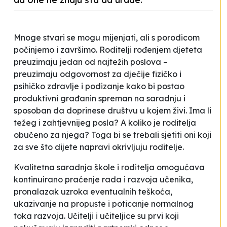
Mnoge stvari se mogu mijenjati, ali s porodicom
počinjemo i završimo. Roditelji rođenjem djeteta
preuzimaju jedan od najtežih poslova –
preuzimaju odgovornost za dječije fizičko i
psihičko zdravlje i podizanje kako bi postao
produktivni građanin spreman na saradnju i
sposoban da doprinese društvu u kojem živi. Ima li
težeg i zahtjevnijeg posla? A koliko je roditelja
obučeno za njega? Toga bi se trebali sjetiti oni koji
za sve što dijete napravi okrivljuju roditelje.
Kvalitetna saradnja škole i roditelja omogućava
kontinuirano praćenje rada i razvoja učenika,
pronalazak uzroka eventualnih teškoća,
ukazivanje na propuste i poticanje normalnog
toka razvoja. Učitelji i učiteljice su prvi koji