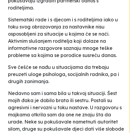
pokušavaju izgraditi partnerski odnos s
roditeljima.
Sistematski rade i s djecom i s roditeljima iako u
toku svog obrazovanja za nastavnike nisu
osposobljeni za situacije u kojima će se naći.
Aktivnim slušanjem roditelja koji dolaze na
informativne razgovore saznaju mnoge teške
probleme sa kojima se porodice susreću danas.
Sve češće se nađu u situacijama da trebaju
preuzeti uloge psihologa, socijalnih radnika, pa i
drugih zanimanja.
Nedavno sam i sama bila u takvoj situaciji. Šest
mojih đaka je dobilo brata ili sestru. Postali su
agresivni i nervozni u toku nastave. U razgovoru s
majkama otkrila sam da one ne znaju šta da
urade. Neke su pokušavale nametnuti autoritet
silom, druge su pokušavale djeci dati više slobode