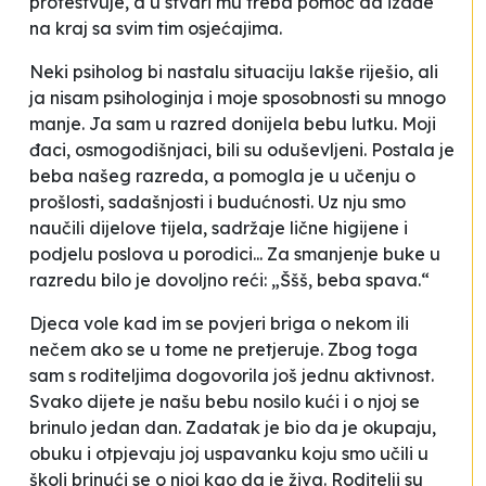
protestvuje, a u stvari mu treba pomoć da izađe
na kraj sa svim tim osjećajima.
Neki psiholog bi nastalu situaciju lakše riješio, ali
ja nisam psihologinja i moje sposobnosti su mnogo
manje. Ja sam u razred donijela bebu lutku. Moji
đaci, osmogodišnjaci, bili su oduševljeni. Postala je
beba našeg razreda, a pomogla je u učenju o
prošlosti, sadašnjosti i budućnosti. Uz nju smo
naučili dijelove tijela, sadržaje lične higijene i
podjelu poslova u porodici... Za smanjenje buke u
razredu bilo je dovoljno reći: „Ššš, beba spava.“
Djeca vole kad im se povjeri briga o nekom ili
nečem ako se u tome ne pretjeruje. Zbog toga
sam s roditeljima dogovorila još jednu aktivnost.
Svako dijete je našu bebu nosilo kući i o njoj se
brinulo jedan dan. Zadatak je bio da je okupaju,
obuku i otpjevaju joj uspavanku koju smo učili u
školi brinući se o njoj kao da je živa. Roditelji su