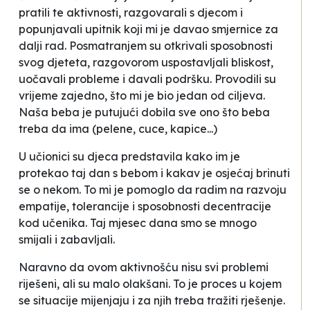
pratili te aktivnosti, razgovarali s djecom i
popunjavali upitnik koji mi je davao smjernice za
dalji rad. Posmatranjem su otkrivali sposobnosti
svog djeteta, razgovorom uspostavljali bliskost,
uočavali probleme i davali podršku. Provodili su
vrijeme zajedno, što mi je bio jedan od ciljeva.
Naša beba je putujući dobila sve ono što beba
treba da ima (pelene, cuce, kapice...)
U učionici su djeca predstavila kako im je
protekao taj dan s bebom i kakav je osjećaj brinuti
se o nekom. To mi je pomoglo da radim na razvoju
empatije, tolerancije i sposobnosti decentracije
kod učenika. Taj mjesec dana smo se mnogo
smijali i zabavljali.
Naravno da ovom aktivnošću nisu svi problemi
riješeni, ali su malo olakšani. To je proces u kojem
se situacije mijenjaju i za njih treba tražiti rješenje.