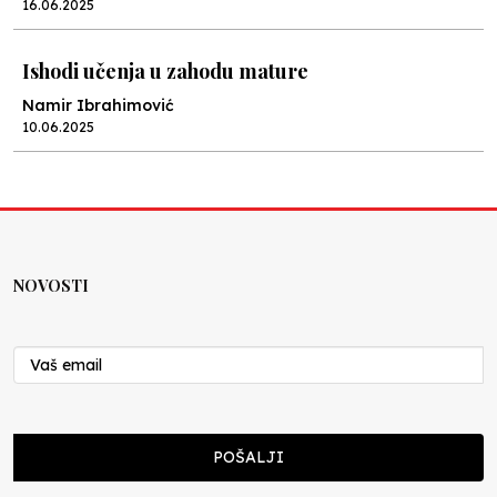
16.06.2025
Ishodi učenja u zahodu mature
Namir Ibrahimović
10.06.2025
Kraj školske godine, fotofiniš
Anes Osmić
04.06.2025
NOVOSTI
Reformar’s Coming
Nenad Veličković
29.10.2024
Cuke i djeca
POŠALJI
Školegijum redakcija
06.12.2023