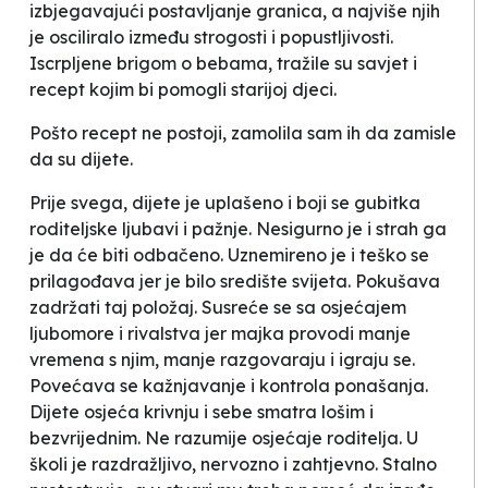
izbjegavajući postavljanje granica, a najviše njih
je osciliralo između strogosti i popustljivosti.
Iscrpljene brigom o bebama, tražile su savjet i
recept
kojim bi pomogli starijoj djeci.
Pošto
recept
ne postoji, zamolila sam ih da zamisle
da su dijete.
Prije svega, dijete je uplašeno i boji se gubitka
roditeljske ljubavi i pažnje. Nesigurno je i strah ga
je da će biti odbačeno. Uznemireno je i teško se
prilagođava jer je bilo središte svijeta. Pokušava
zadržati taj položaj. Susreće se sa osjećajem
ljubomore i rivalstva jer majka provodi manje
vremena s njim, manje razgovaraju i igraju se.
Povećava se kažnjavanje i kontrola ponašanja.
Dijete osjeća krivnju i sebe smatra lošim i
bezvrijednim. Ne razumije osjećaje roditelja. U
školi je razdražljivo, nervozno i zahtjevno. Stalno