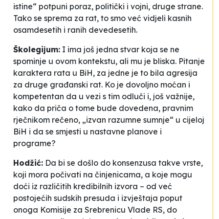
istine“ potpuni poraz, politički i vojni, druge strane.
Tako se sprema za rat, to smo već vidjeli kasnih
osamdesetih i ranih devedesetih.
Školegijum:
I ima još jedna stvar koja se ne
spominje u ovom kontekstu, ali mu je bliska. Pitanje
karaktera rata u BiH, za jedne je to bila agresija
za druge građanski rat. Ko je dovoljno moćan i
kompetentan da u vezi s tim odluči i, još važnije,
kako da priča o tome bude dovedena, pravnim
rječnikom rečeno, „izvan razumne sumnje“ u cijeloj
BiH i da se smjesti u nastavne planove i
programe?
Hodžić:
Da bi se došlo do konsenzusa takve vrste,
koji mora počivati na činjenicama, a koje mogu
doći iz različitih kredibilnih izvora – od već
postojećih sudskih presuda i izvještaja poput
onoga Komisije za Srebrenicu Vlade RS, do