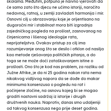
školama. Međutim, potpuno je naivno vjerovati da
će samo zato što djecu ne učimo istoriji, naročito
nedavnoj, ratnoj, u zemlji zavladati harmonija i mir.
Osnovni cilj u obrazovanju koje je orijentisano na
dugoročni mir i stabilnost mora biti izgradnja
zajedničkog pogleda na prošlost, zasnovanog na
činjenicama i lišenog ideologije rata,
neprijateljstva. Ovakav pristup za cilj ima
razumijevanje onog što se desilo i otklon od nasilja
kao metode rješavanja političkih pitanja, a do
toga se ne može doći zataškavanjem istine o
prošlosti. Ono što je kod nas problem, za razliku od
Južne Afrike, je da ni 25 godina nakon rata nema
nikakvog vidljivog napora da se dođe do makar
minimuma konsenzusa o pogledu na rat i
počinjene zločine, na osnovu kojeg bi se mogao
graditi nastavni sadržaj iz istorije i drugih
društvenih nauka. Naprotiv, danas smo udaljeniji
od takvog konsenzusa nego prije deset godina.