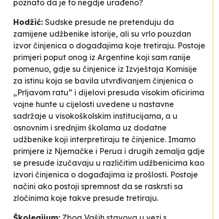
poznato da je to negdje urađeno?
Hodžić:
Sudske presude ne pretenduju da
zamijene udžbenike istorije, ali su vrlo pouzdan
izvor činjenica o događajima koje tretiraju. Postoje
primjeri poput onog iz Argentine koji sam ranije
pomenuo, gdje su činjenice iz Izvještaja Komisije
za istinu koja se bavila utvrđivanjem činjenica o
„Prljavom ratu“ i dijelovi presuda visokim oficirima
vojne hunte u cijelosti uvedene u nastavne
sadržaje u visokoškolskim institucijama, a u
osnovnim i srednjim školama uz dodatne
udžbenike koji interpretiraju te činjenice. Imamo
primjere iz Njemačke i Perua i drugih zemalja gdje
se presude izučavaju u različitim udžbenicima kao
izvori činjenica o događajima iz prošlosti. Postoje
načini ako postoji spremnost da se raskrsti sa
zločinima koje takve presude tretiraju.
Školegijum:
Zbog Vaših stavova u vezi s