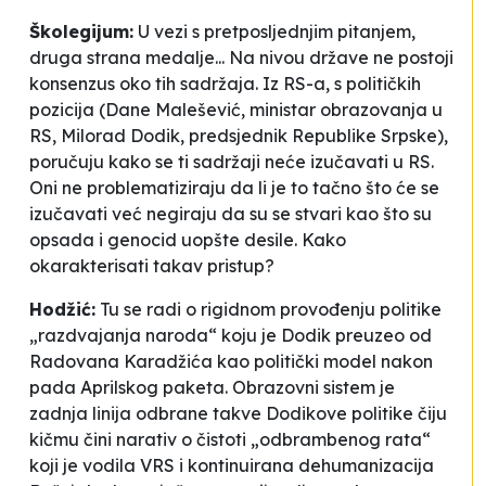
Školegijum:
U vezi s pretposljednjim pitanjem,
druga strana medalje... Na nivou države ne postoji
konsenzus oko tih sadržaja. Iz RS-a, s političkih
pozicija (Dane Malešević, ministar obrazovanja u
RS, Milorad Dodik, predsjednik Republike Srpske),
poručuju kako se ti sadržaji neće izučavati u RS.
Oni ne problematiziraju da li je to tačno što će se
izučavati već negiraju da su se stvari kao što su
opsada i genocid uopšte desile. Kako
okarakterisati takav pristup?
Hodžić:
Tu se radi o rigidnom provođenju politike
„razdvajanja naroda“ koju je Dodik preuzeo od
Radovana Karadžića kao politički model nakon
pada Aprilskog paketa. Obrazovni sistem je
zadnja linija odbrane takve Dodikove politike čiju
kičmu čini narativ o čistoti „odbrambenog rata“
koji je vodila VRS i kontinuirana dehumanizacija