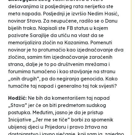
dešavanjima iz posljednjeg rata nerijetko ste
meta napada. Posljednji je izvršio Nedim Hasić,
novinar Stava. Za neupućene, radilo se o Danu
bijelih traka. Napisali ste FB status u kojem
pozivate Sarajlije da utiču na vlast da se
memorijalizira zločin na Kazanima. Pomenuti
novinar je to protumačio kao izjednačavanje dva
zločina, samim tim izjednačavanje zaraćenih
strana, dalje je to po društvenim mrežama i
forumima tumačeno i kao stavljanje na stranu
„onih drugih“, pa do negiranja genocida. Kako
tumačite taj napad i generalno taj tok svijesti?
Hodžić:
Ne bih da komentarišem taj napad
„Stava“ jer će on biti predmetom sudskog
postupka. Međutim, jasno je da je pristup
Inicijative „Jer me se tiče“ borbi za spomenik
ubijenoj djeci u Prijedoru i pravo žrtava na
dostojanstvo i javno sjećanje, koji sam ja, zajedno