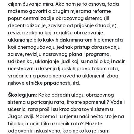
ciljem čuvanja mira. Ako nam je to osnova, tada
možemo govoriti o drugim mjerama reforme
poput centralizacije obrazovnog sistema (ili
decentralizacije, zavisno od prijašnje situacije),
revizija zakona koji regulišu obrazovanje,
uklanjanje bilo kakvih diskriminatornih elemenata
koji onemogućavaju jednak pristup obrazovanju
za sve, reviziju nastavnog plana i programa,
udžbenika, uklanjanje ljudi koji su na bilo koji način
učestvovali u kršenju ljudskih prava tokom rata,
vraćanje na posao nepravedno uklonjenih zbog
njihove etničke pripadnosti, itd.
Školegijum:
Kako odrediti ulogu obrazovnog
sistema u poticanju rata, što ste spomenuli? Vođe i
učesnici rata prošli su kroz obrazovni sistem u
Jugoslaviji. Možemo li u njemu naći nešto što je na
bilo koji način bilo uzročnik rata? Možete
odgovoriti i iskustveno, kao neko ko je i sam