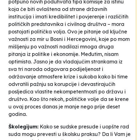
potpuno novih poduhvata tipa komisije za istinu
koja će biti ovlaštena od strane državnih
institucija i imati kredibilitet i povjerenje i različitih
političkih predstavnika i civilnog društva – mora
postojati politička volja. Ovo je pitanje od ključne
važnosti za mir u Bosni i Hercegovini, koje po mom
mišljenju po važnosti nadilazi mnoga druga
pitanja iz politike i ekonomije. Međutim, nisam
optimista. Jasno je da vladajućim strankama iz
sva tri naroda odgovara podijeljenost i
održavanje atmosfere krize i sukoba kako bi time
odvratili pažnju sa korupcije i devastirajućih
posljedica vlastite nekompetentnosti po državu i
društvo. Kao što rekoh, političke volje da se krene
u ovaj proces danas je manje nego prije deset
godina.
Školegijum:
Kako se sudske presude i uopšte rad
suda mogu prevesti u školsku praksu? Da li Vam je