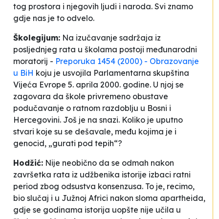
tog prostora i njegovih ljudi i naroda. Svi znamo
gdje nas je to odvelo.
Školegijum:
Na izučavanje sadržaja iz
posljednjeg rata u školama postoji međunarodni
moratorij -
Preporuka 1454 (2000) -
Obrazovanje
u BiH
koju je usvojila Parlamentarna skupština
Vijeća Evrope 5. aprila 2000. godine. U njoj se
zagovara da škole privremeno obustave
podučavanje o ratnom razdoblju u Bosni i
Hercegovini. Još je na snazi. Koliko je uputno
stvari koje su se dešavale, među kojima je i
genocid, „gurati pod tepih“?
Hodžić:
Nije neobično da se odmah nakon
završetka rata iz udžbenika istorije izbaci ratni
period zbog odsustva konsenzusa. To je, recimo,
bio slučaj i u Južnoj Africi nakon sloma apartheida,
gdje se godinama istorija uopšte nije učila u