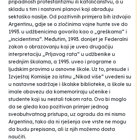
pripadnosti protestantizmu ili katoličanstvu, a u
skladu s tim i nastavni planovi koji obrađuju
sektaško nasilje. Od pozitivnih primjera bih izdvojio
Argentinu, gdje se o zločinima vojne hunte sve do
1993. u udžbenicima govorilo kao o „greškama“ i
„incidentima“. Međutim, 1993. donijet je Federalni
zakon o obrazovanju koji je uveo drugačiju
interpretaciju „Prljavog rata“ u udžbenike u
srednjim školama, a 1995. uveo i programe o
ljudskim pravima u osnovne škole. Uz to, presude i
Izvještaj Komisije za istinu „Nikad više“ uvedeni su
u nastavne sadržaje i školske biblioteke, a škole su
imale obavezu da komemoriraju učenike i
studente koji su nestali tokom rata. Ovo bi moglo
da se gleda kao pozitivan primjer jednog
sveobuhvatnog pristupa, uz ogradu da mi nismo
Argentina, tako da ni rješenja ove vrste ne mogu
da budu prepisana, ali iz njih možemo dosta
naučiti.