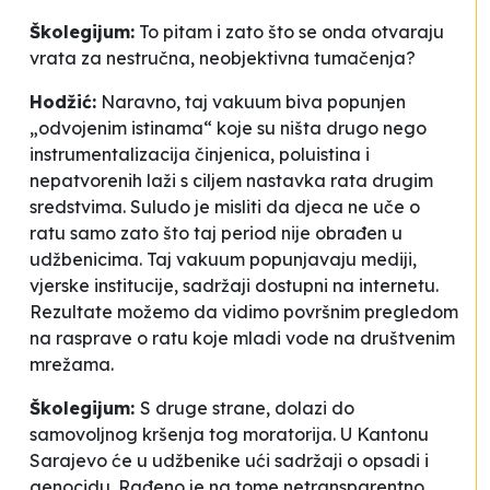
Školegijum:
To pitam i zato što se onda otvaraju
vrata za nestručna, neobjektivna tumačenja?
Hodžić:
Naravno, taj vakuum biva popunjen
„odvojenim istinama“ koje su ništa drugo nego
instrumentalizacija činjenica, poluistina i
nepatvorenih laži s ciljem nastavka rata drugim
sredstvima. Suludo je misliti da djeca ne uče o
ratu samo zato što taj period nije obrađen u
udžbenicima. Taj vakuum popunjavaju mediji,
vjerske institucije, sadržaji dostupni na internetu.
Rezultate možemo da vidimo površnim pregledom
na rasprave o ratu koje mladi vode na društvenim
mrežama.
Školegijum:
S druge strane, dolazi do
samovoljnog kršenja tog moratorija. U Kantonu
Sarajevo će u udžbenike ući sadržaji o opsadi i
genocidu. Rađeno je na tome netransparentno.