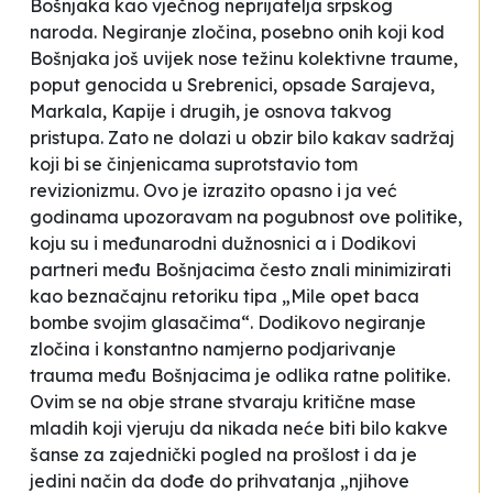
Bošnjaka kao vječnog neprijatelja srpskog
naroda. Negiranje zločina, posebno onih koji kod
Bošnjaka još uvijek nose težinu kolektivne traume,
poput genocida u Srebrenici, opsade Sarajeva,
Markala, Kapije i drugih, je osnova takvog
pristupa. Zato ne dolazi u obzir bilo kakav sadržaj
koji bi se činjenicama suprotstavio tom
revizionizmu. Ovo je izrazito opasno i ja već
godinama upozoravam na pogubnost ove politike,
koju su i međunarodni dužnosnici a i Dodikovi
partneri među Bošnjacima često znali minimizirati
kao beznačajnu retoriku tipa „Mile opet baca
bombe svojim glasačima“. Dodikovo negiranje
zločina i konstantno namjerno podjarivanje
trauma među Bošnjacima je odlika ratne politike.
Ovim se na obje strane stvaraju kritične mase
mladih koji vjeruju da nikada neće biti bilo kakve
šanse za zajednički pogled na prošlost i da je
jedini način da dođe do prihvatanja „njihove