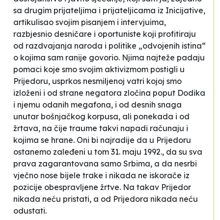
sa drugim prijateljima i prijateljicama iz Inicijative,
artikulisao svojim pisanjem i intervjuima,
razbjesnio desničare i oportuniste koji profitiraju
od razdvajanja naroda i politike „odvojenih istina“
o kojima sam ranije govorio. Njima najteže padaju
pomaci koje smo svojim aktivizmom postigli u
Prijedoru, usprkos nesmiljenoj vatri kojoj smo
izloženi i od strane negatora zločina poput Dodika
i njemu odanih megafona, i od desnih snaga
unutar bošnjačkog korpusa, ali ponekada i od
žrtava, na čije traume takvi napadi računaju i
kojima se hrane. Oni bi najradije da u Prijedoru
ostanemo zaleđeni u tom 31. maju 1992., da su sva
prava zagarantovana samo Srbima, a da nesrbi
vječno nose bijele trake i nikada ne iskorače iz
pozicije obespravljene žrtve. Na takav Prijedor
nikada neću pristati, a od Prijedora nikada neću
odustati.