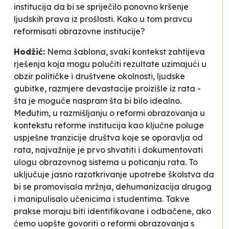
institucija da bi se spriječilo ponovno kršenje
ljudskih prava iz prošlosti. Kako u tom pravcu
reformisati obrazovne institucije?
Hodžić:
Nema šablona, svaki kontekst zahtijeva
rješenja koja mogu polučiti rezultate uzimajući u
obzir političke i društvene okolnosti, ljudske
gubitke, razmjere devastacije proizišle iz rata -
šta je moguće naspram šta bi bilo idealno.
Međutim, u razmišljanju o reformi obrazovanja u
kontekstu reforme institucija kao ključne poluge
uspješne tranzicije društva koje se oporavlja od
rata, najvažnije je prvo shvatiti i dokumentovati
ulogu obrazovnog sistema u poticanju rata. To
uključuje jasno razotkrivanje upotrebe školstva da
bi se promovisala mržnja, dehumanizacija drugog
i manipulisalo učenicima i studentima. Takve
prakse moraju biti identifikovane i odbačene, ako
ćemo uopšte govoriti o reformi obrazovanja s