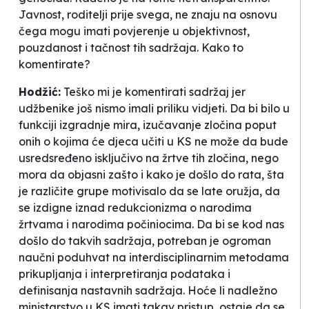
Javnost, roditelji prije svega, ne znaju na osnovu
čega mogu imati povjerenje u objektivnost,
pouzdanost i tačnost tih sadržaja. Kako to
komentirate?
Hodžić:
Teško mi je komentirati sadržaj jer
udžbenike još nismo imali priliku vidjeti. Da bi bilo u
funkciji izgradnje mira, izučavanje zločina poput
onih o kojima će djeca učiti u KS ne može da bude
usredsređeno isključivo na žrtve tih zločina, nego
mora da objasni zašto i kako je došlo do rata, šta
je različite grupe motivisalo da se late oružja, da
se izdigne iznad redukcionizma o narodima
žrtvama i narodima počiniocima. Da bi se kod nas
došlo do takvih sadržaja, potreban je ogroman
naučni poduhvat na interdisciplinarnim metodama
prikupljanja i interpretiranja podataka i
definisanja nastavnih sadržaja. Hoće li nadležno
ministarstvo u KS imati takav pristup, ostaje da se