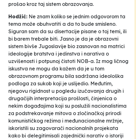
prošao kroz taj sistem obrazovanja.
Hodžić:
Ne znam koliko se jednim odgovorom ta
tema može obuhvatiti a da to bude smisleno.
Siguran sam da su disertacije pisane o toj temi, ili
bi barem trebale biti. Jasno je da je obrazovni
sistem bivše Jugoslavije bio zasnovan na matrici
ideologije bratstva i jedinstva i narativa o
uzvišenosti i potpunoj čistoti NOB-a. Iz mog ličnog
iskustva ne mogu da kažem da je u tom
obrazovnom programu bila sadržana ideološka
podloga za sukob koji je uslijedio. Međutim,
njegovu rigidnost u pogledu izučavanja drugih i
drugačijih interpretacija prošlosti, činjenica o
nekim događajima koji su poslužili nacionalistima
za podstrekavanje mitova o zločinačkoj prirodi
komunističkog režima i međunacionalne mržnje,
iskoristili su zagovarači nacionalnih projekata
kako bi delegitimisali zajednički narativ o istoriji