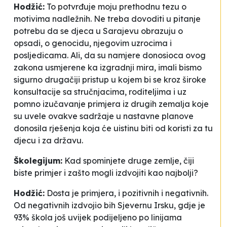
Hodžić:
To potvrđuje moju prethodnu tezu o
motivima nadležnih. Ne treba dovoditi u pitanje
potrebu da se djeca u Sarajevu obrazuju o
opsadi, o genocidu, njegovim uzrocima i
posljedicama. Ali, da su namjere donosioca ovog
zakona usmjerene ka izgradnji mira, imali bismo
sigurno drugačiji pristup u kojem bi se kroz široke
konsultacije sa stručnjacima, roditeljima i uz
pomno izučavanje primjera iz drugih zemalja koje
su uvele ovakve sadržaje u nastavne planove
donosila rješenja koja će uistinu biti od koristi za tu
djecu i za državu.
Školegijum:
Kad spominjete druge zemlje, čiji
biste primjer i zašto mogli izdvojiti kao najbolji?
Hodžić:
Dosta je primjera, i pozitivnih i negativnih.
Od negativnih izdvojio bih Sjevernu Irsku, gdje je
93% škola još uvijek podijeljeno po linijama