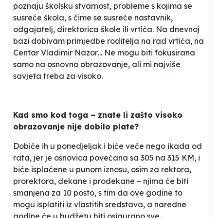
poznaju školsku stvarnost, probleme s kojima se
susreće škola, s čime se susreće nastavnik,
odgajatelj, direktorica škole ili vrtića. Na dnevnoj
bazi dobivam primjedbe roditelja na rad vrtića, na
Centar
Vladimir Nazor
... Ne mogu biti fokusirana
samo na osnovno obrazovanje, ali mi najviše
savjeta treba za visoko.
Kad smo kod toga – znate li zašto visoko
obrazovanje nije dobilo plate?
Dobiće ih u ponedjeljak i biće veće nego ikada od
rata, jer je osnovica povećana sa 305 na 315 KM, i
biće isplaćene u punom iznosu, osim za rektora,
prorektora, dekane i prodekane – njima će biti
smanjena za 10 posto, s tim da ove godine to
mogu isplatiti iz vlastitih sredstava, a naredne
godine će u budžetu biti osigurano sve.