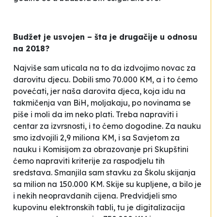
Budžet je usvojen – šta je drugačije u odnosu
na 2018?
Najviše sam uticala na to da izdvojimo novac za
darovitu djecu. Dobili smo 70.000 KM, a i to ćemo
povećati, jer naša darovita djeca, koja idu na
takmičenja van BiH, moljakaju, po novinama se
piše i moli da im neko plati. Treba napraviti i
centar za izvrsnosti, i to ćemo dogodine. Za nauku
smo izdvojili 2,9 miliona KM, i sa Savjetom za
nauku i Komisijom za obrazovanje pri Skupštini
ćemo napraviti kriterije za raspodjelu tih
sredstava. Smanjila sam stavku za Školu skijanja
sa milion na 150.000 KM. Skije su kupljene, a bilo je
i nekih neopravdanih cijena. Predvidjeli smo
kupovinu elektronskih tabli, tu je digitalizacija