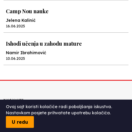
Camp Nou nauke
Jelena Kalinić
16.06.2025
Ishodi učenja u zahodu mature
Namir Ibrahimović
10.06.2025
Kraj školske godine, fotofiniš
Anes Osmić
04.06.2025
NOVOSTI
Ovaj sajt koristi kolačiće radi poboljšanja iskustva.
Reformar’s Coming
Nastavkom posjete prihvatate upotrebu kolačića.
Nenad Veličković
U redu
29.10.2024