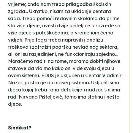
vrijeme; onda nam treba prilagodba školskih
zgrada... Ukratko, nisam za ukidanje centara
sada. Treba pomoći redovnim školama da prime
što više djece, uvesti dvije učiteljice u razrede sa
više djece s poteškoćama, a vremenom ćemo
vidjeti. Prije toga treba napraviti i analizu
troškova i zatražiti podršku nevladinog sektora,
ali oni su razjedinjeni, ne funkcioniraju zajedno...
Moraćemo raditi na tome, moramo dobiti njihove
stavove da vidimo kako oni vide svoju djecu u
ovom sistemu. EDUS je uključen u Centar
Vladimir
Nazor
, postao je dio našeg sistema. Uključili smo
djecu kojoj treba rana detekcija i nadzor, s njima
radi Nirvana Pištoljević, tamo ima stotinu i nešto
djece.
Sindikat?