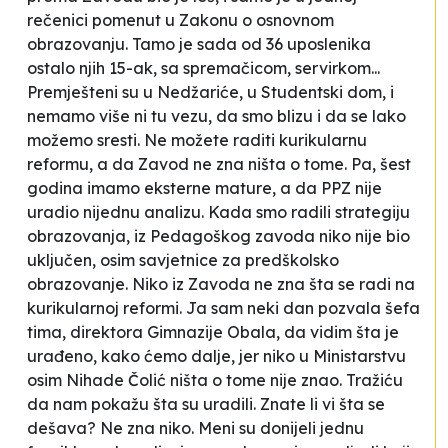
rečenici pomenut u Zakonu o osnovnom
obrazovanju. Tamo je sada od 36 uposlenika
ostalo njih 15-ak, sa spremačicom, servirkom...
Premješteni su u Nedžariće, u Studentski dom, i
nemamo više ni tu vezu, da smo blizu i da se lako
možemo sresti. Ne možete raditi kurikularnu
reformu, a da Zavod ne zna ništa o tome. Pa, šest
godina imamo eksterne mature, a da PPZ nije
uradio nijednu analizu. Kada smo radili strategiju
obrazovanja, iz Pedagoškog zavoda niko nije bio
uključen, osim savjetnice za predškolsko
obrazovanje. Niko iz Zavoda ne zna šta se radi na
kurikularnoj reformi. Ja sam neki dan pozvala šefa
tima, direktora Gimnazije Obala, da vidim šta je
urađeno, kako ćemo dalje, jer niko u Ministarstvu
osim Nihade Čolić ništa o tome nije znao. Tražiću
da nam pokažu šta su uradili. Znate li vi šta se
dešava? Ne zna niko. Meni su donijeli jednu