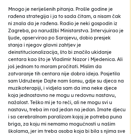
Mnogo je neriješenih pitanja. Prošle godine je
rađena strategija i ja to sada čitam, a nisam čak
ni znala da je rađena. Radio je neki gospodin iz
Zagreba, po narudžbi Ministarstva. Intervjuirao je
ljude, opservirao po Sarajevu, dobio presjek
stanja i njegov glavni zahtjev je
deinstitucionalizacija, što bi značilo ukidanje
centara kao što je
Vladimir Nazor
i
Mjedenica
. Ali
još jednom to moram pročitati. Mislim da
zatvaranje tih centara nije dobra ideja. Posjetila
sam Udruženje
Dajte nam šansu
, gdje su djeca na
muzikoterapiji, i vidjela sam da ima neke djece
koja jednostavno ne mogu u redovnu nastavu,
nažalost. Teško mi je to reći, ali ne mogu svi u
nastavu, treba im rad jedan na jedan. Imate djecu
i sa cerebralnom paralizom kojoj je potreba puna
briga, za koju mi nemamo mogućnosti u našim
školama, jer im treba osoba koja bi bila s njima sve