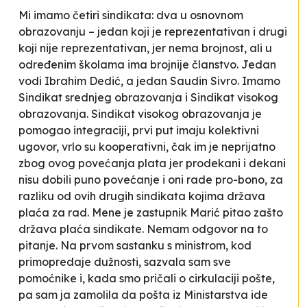
Mi imamo četiri sindikata: dva u osnovnom
obrazovanju – jedan koji je reprezentativan i drugi
koji nije reprezentativan, jer nema brojnost, ali u
određenim školama ima brojnije članstvo. Jedan
vodi Ibrahim Dedić, a jedan Saudin Sivro. Imamo
Sindikat srednjeg obrazovanja i Sindikat visokog
obrazovanja. Sindikat visokog obrazovanja je
pomogao integraciji, prvi put imaju kolektivni
ugovor, vrlo su kooperativni, čak im je neprijatno
zbog ovog povećanja plata jer prodekani i dekani
nisu dobili puno povećanje i oni rade pro-bono, za
razliku od ovih drugih sindikata kojima država
plaća za rad. Mene je zastupnik Marić pitao zašto
država plaća sindikate. Nemam odgovor na to
pitanje. Na prvom sastanku s ministrom, kod
primopredaje dužnosti, sazvala sam sve
pomoćnike i, kada smo pričali o cirkulaciji pošte,
pa sam ja zamolila da pošta iz Ministarstva ide