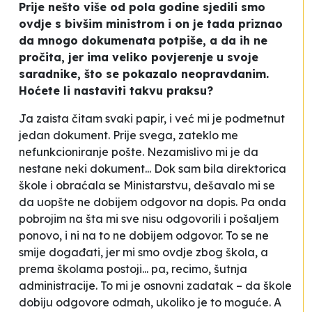
Prije nešto više od pola godine sjedili smo
ovdje s bivšim ministrom i on je tada priznao
da mnogo dokumenata potpiše, a da ih ne
pročita, jer ima veliko povjerenje u svoje
saradnike, što se pokazalo neopravdanim.
Hoćete li nastaviti takvu praksu?
Ja zaista čitam svaki papir, i već mi je podmetnut
jedan dokument. Prije svega, zateklo me
nefunkcioniranje pošte. Nezamislivo mi je da
nestane neki dokument... Dok sam bila direktorica
škole i obraćala se Ministarstvu, dešavalo mi se
da uopšte ne dobijem odgovor na dopis. Pa onda
pobrojim na šta mi sve nisu odgovorili i pošaljem
ponovo, i ni na to ne dobijem odgovor. To se ne
smije događati, jer mi smo ovdje zbog škola, a
prema školama postoji... pa, recimo, šutnja
administracije. To mi je osnovni zadatak – da škole
dobiju odgovore odmah, ukoliko je to moguće. A