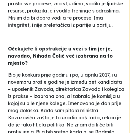
prošla sve procese, zna s ljudima, vodila je ljudske
resurse, prolazila je i vodila treninge s odraslima.
Mislim da bi dobro vodila te procese. Ima
integritet, i nije
preletačica
iz partije u partiju.
Očekujete li opstrukcije u vezi s tim jer je,
navodno, Nihada Čolić već izabrana na to
mjesto?
Bio je konkurs prije godinu i po, u aprilu 2017, i u
novembru prošle godine je između pet kandidata
– uposlenik Zavoda, direktorica Zavoda i kolegica
iz prakse – izabrana ona, a izabrala je komisija u
kojoj su bile njene kolege. Imenovana je dan prije
mog dolaska. Kada sam pitala ministra
Kazazovića zašto je to uradio baš tada, rekao je
da je tako htjela politika. Ne znam da li će biti
protivljenja. Bila bih sretna kada bi se Radmila