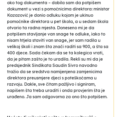
oko tog dokumenta – dobila sam da potpišem
dokument u vezi s pomoćnicima direktora: ministar
Kazazović je donio odluku kojom je ukinuo
pomoćnike direktora u pet škola, a u sedam škola
otvorio ta radna mjesta. Doneseno mi je da
potpišem stavljanje van snage te odluke, iako to
nisam htjela staviti van snage, jer sam radila u
velikoj školi i znam šta znači raditi sa 900, a šta sa
400 djece. Sada čekam da se ta kolegica vrati,
da je pitam zašto je to uradila. Rekli su mi da je
predsjednik Sindikata Saudin Sivro navodno
tražio da se sredstva namijenjena zamjenicima
direktora preusmjere djeci s poteškoćama u
razvoju. Dakle, sve čitam pažljivo i signiram,
napišem šta treba uraditi i onda provjerim šta je
urađeno. Ja sam odgovorna za ono što potpišem.