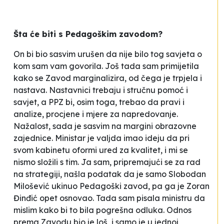
Šta će biti s Pedagoškim zavodom?
On bi bio sasvim urušen da nije bilo tog savjeta o
kom sam vam govorila. Još tada sam primijetila
kako se Zavod marginalizira, od čega je trpjela i
nastava. Nastavnici trebaju i stručnu pomoć i
savjet, a PPZ bi, osim toga, trebao da pravi i
analize, procjene i mjere za napredovanje.
Nažalost, sada je sasvim na margini obrazovne
zajednice. Ministar je valjda imao ideju da pri
svom kabinetu oformi ured za kvalitet, i mi se
nismo složili s tim. Ja sam, pripremajući se za rad
na strategiji, našla podatak da je samo Slobodan
Milošević ukinuo Pedagoški zavod, pa ga je Zoran
Đinđić opet osnovao. Tada sam pisala ministru da
mislim kako bi to bila pogrešna odluka. Odnos
prema Zavodu bio je loš, i samo je u jednoj