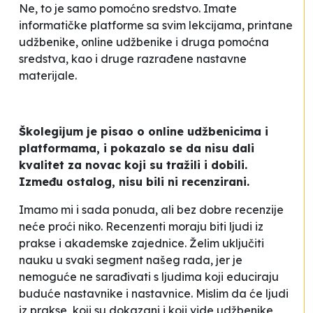
Ne, to je samo pomoćno sredstvo. Imate
informatičke platforme sa svim lekcijama, printane
udžbenike, online udžbenike i druga pomoćna
sredstva, kao i druge razrađene nastavne
materijale.
Školegijum je pisao o online udžbenicima i
platformama, i pokazalo se da nisu dali
kvalitet za novac koji su tražili i dobili.
Između ostalog, nisu bili ni recenzirani.
Imamo mi i sada ponuda, ali bez dobre recenzije
neće proći niko. Recenzenti moraju biti ljudi iz
prakse i akademske zajednice. Želim uključiti
nauku u svaki segment našeg rada, jer je
nemoguće ne sarađivati s ljudima koji educiraju
buduće nastavnike i nastavnice. Mislim da će ljudi
iz prakse, koji su dokazani i koji vide udžbenike,