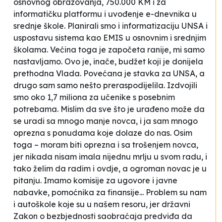
osnovnog obrazovanja, 750.000 KM i za
informatičku platformu i uvođenje e-dnevnika u
srednje škole. Planirali smo i informatizaciju UNSA i
uspostavu sistema kao EMIS u osnovnim i srednjim
školama. Većina toga je započeta ranije, mi samo
nastavljamo. Ovo je, inače, budžet koji je donijela
prethodna Vlada. Povećana je stavka za UNSA, a
drugo sam samo nešto preraspodijelila. Izdvojili
smo oko 1,7 miliona za učenike s posebnim
potrebama. Mislim da sve što je urađeno može da
se uradi sa mnogo manje novca, i ja sam mnogo
oprezna s ponudama koje dolaze do nas. Osim
toga – moram biti oprezna i sa trošenjem novca,
jer nikada nisam imala nijednu mrlju u svom radu, i
tako želim da radim i ovdje, a ogroman novac je u
pitanju. Imamo komisije za ugovore i javne
nabavke, pomoćnika za finansije... Problem su nam
i autoškole koje su u našem resoru, jer državni
Zakon o bezbjednosti saobraćaja predviđa da