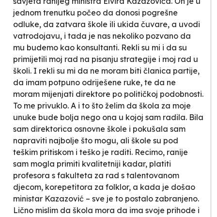
savjeta ranijeg ministra Elvira Kazazovića. On je u
jednom trenutku počeo da donosi pogrešne
odluke, da zatvara škole ili ukida čuvare, a uvodi
vatrodojavu, i tada je nas nekoliko pozvano da
mu budemo kao konsultanti. Rekli su mi i da su
primijetili moj rad na pisanju strategije i moj rad u
školi. I rekli su mi da ne moram biti članica partije,
da imam potpuno odriješene ruke, te da ne
moram mijenjati direktore po političkoj podobnosti.
To me privuklo. A i to što želim da škola za moje
unuke bude bolja nego ona u kojoj sam radila. Bila
sam direktorica osnovne škole i pokušala sam
napraviti najbolje što mogu, ali škole su pod
teškim pritiskom i teško je raditi. Recimo, ranije
sam mogla primiti kvalitetniji kadar, platiti
profesora s fakulteta za rad s talentovanom
djecom, korepetitora za folklor, a kada je došao
ministar Kazazović – sve je to postalo zabranjeno.
Lično mislim da škola mora da ima svoje prihode i