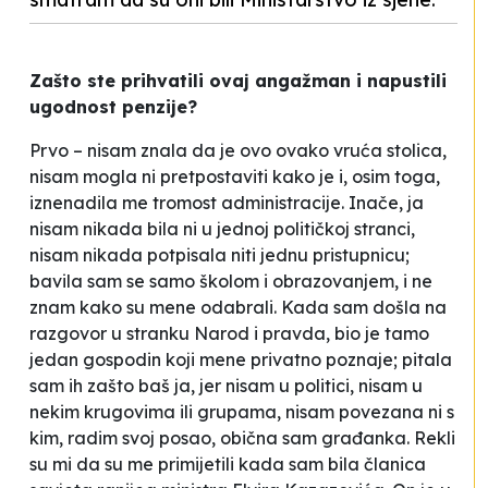
Zašto ste prihvatili ovaj angažman i napustili
ugodnost penzije?
Prvo – nisam znala da je ovo ovako vruća stolica,
nisam mogla ni pretpostaviti kako je i, osim toga,
iznenadila me tromost administracije. Inače, ja
nisam nikada bila ni u jednoj političkoj stranci,
nisam nikada potpisala niti jednu pristupnicu;
bavila sam se samo školom i obrazovanjem, i ne
znam kako su mene odabrali. Kada sam došla na
razgovor u stranku Narod i pravda, bio je tamo
jedan gospodin koji mene privatno poznaje; pitala
sam ih zašto baš ja, jer nisam u politici, nisam u
nekim
krugovima
ili grupama, nisam povezana ni s
kim, radim svoj posao, obična sam građanka. Rekli
su mi da su me primijetili kada sam bila članica