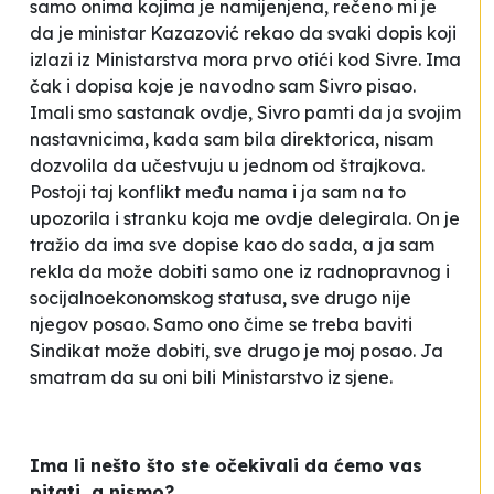
samo onima kojima je namijenjena, rečeno mi je
da je ministar Kazazović rekao da svaki dopis koji
izlazi iz Ministarstva mora prvo otići kod Sivre. Ima
čak i dopisa koje je navodno sam Sivro pisao.
Imali smo sastanak ovdje, Sivro pamti da ja svojim
nastavnicima, kada sam bila direktorica, nisam
dozvolila da učestvuju u jednom od štrajkova.
Postoji taj konflikt među nama i ja sam na to
upozorila i stranku koja me ovdje delegirala. On je
tražio da ima sve dopise kao do sada, a ja sam
rekla da može dobiti samo one iz radnopravnog i
socijalnoekonomskog statusa, sve drugo nije
njegov posao. Samo ono čime se treba baviti
Sindikat može dobiti, sve drugo je moj posao. Ja
smatram da su oni bili Ministarstvo iz sjene.
Ima li nešto što ste očekivali da ćemo vas
pitati, a nismo?