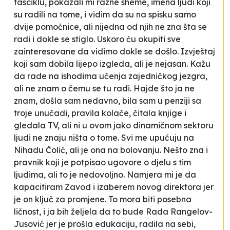
fasciklu, pokazali mi razne sheme, imena ljudi koji
su radili na tome, i vidim da su na spisku samo
dvije pomoćnice, ali nijedna od njih ne zna šta se
radi i dokle se stiglo. Uskoro ću okupiti sve
zainteresovane da vidimo dokle se došlo. Izvještaj
koji sam dobila lijepo izgleda, ali je nejasan. Kažu
da rade na ishodima učenja zajedničkog jezgra,
ali ne znam o čemu se tu radi. Hajde što ja ne
znam, došla sam nedavno, bila sam u penziji sa
troje unučadi, pravila kolače, čitala knjige i
gledala TV, ali ni u ovom jako dinamičnom sektoru
ljudi ne znaju ništa o tome. Svi me upućuju na
Nihadu Čolić, ali je ona na bolovanju. Nešto zna i
pravnik koji je potpisao ugovore o djelu s tim
ljudima, ali to je nedovoljno. Namjera mi je da
kapacitiram Zavod i izaberem novog direktora jer
je on ključ za promjene. To mora biti posebna
ličnost, i ja bih željela da to bude Rada Rangelov-
Jusović jer je prošla edukaciju, radila na sebi,