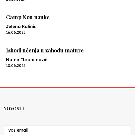
Camp Nou nauke
Jelena Kalinić
16.06.2025
Ishodi učenja u zahodu mature
Namir Ibrahimović
10.06.2025
Kraj školske godine, fotofiniš
Anes Osmić
04.06.2025
NOVOSTI
Reformar’s Coming
Nenad Veličković
29.10.2024