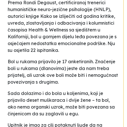
Prema Rondi Degaust, certificiranoj trenerici
humanističke neuro-jezične psihologije (HNLP),
autorici knjige
Kako se izliječiti od godina kritike,
uvreda, zlostavljanja i odbacivanja
i kolumnistici
časopisa
Health & Wellness
sa sjedištem u
Kaliforniji, bol u gornjem dijelu leđa povezana je s
osjećajem nedostatka emocionalne podrške. Nju
su osjetila 22 ispitanika.
Bol u rukama prijavilo je 17 anketiranih. Značenje
boli u rukama (dlanovima) jeste da nam treba
prijatelj, ali uzrok ove boli može biti i nemogućnost
povezivanja s drugima.
Sada dolazimo i do bola u koljenima, koji je
prijavilo deset muškaraca i dvije žene – ta bol,
ako nema organski uzrok, može biti povezana sa
činjenicom da su zaglavili u egu.
Upitnik je imao za cilj potaknuti ljude da na