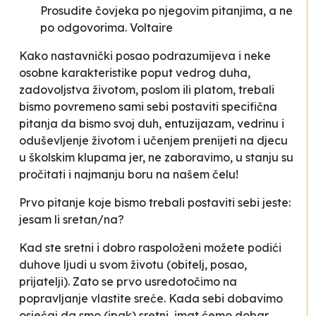
Prosudite čovjeka po njegovim pitanjima, a ne
po odgovorima
. Voltaire
Kako nastavnički posao podrazumijeva i neke
osobne karakteristike poput vedrog duha,
zadovoljstva životom, poslom ili platom, trebali
bismo povremeno sami sebi postaviti specifična
pitanja da bismo svoj duh, entuzijazam, vedrinu i
oduševljenje životom i učenjem prenijeti na djecu
u školskim klupama jer, ne zaboravimo, u stanju su
pročitati i najmanju boru na našem čelu!
Prvo pitanje koje bismo trebali postaviti sebi jeste:
jesam li sretan/na?
Kad ste sretni i dobro raspoloženi možete podići
duhove ljudi u svom životu (obitelj, posao,
prijatelji). Zato se prvo usredotočimo na
popravljanje vlastite sreće. Kada sebi dobavimo
osjećaj da smo (ipak) sretni, imat ćemo dobar