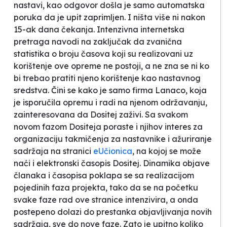
nastavi, kao odgovor došla je samo automatska
poruka da je upit zaprimljen. I ništa više ni nakon
15-ak dana čekanja. Intenzivna internetska
pretraga navodi na zaključak da zvanična
statistika o broju časova koji su realizovani uz
korištenje ove opreme ne postoji, a ne zna se ni ko
bi trebao pratiti njeno korištenje kao nastavnog
sredstva. Čini se kako je samo firma
Lanaco
, koja
je isporučila opremu i radi na njenom održavanju,
zainteresovana da
Dositej
zaživi. Sa svakom
novom fazom
Dositeja
poraste i njihov interes za
organizaciju takmičenja za nastavnike i ažuriranje
sadržaja na stranici
eUčionica
, na kojoj se može
naći i elektronski časopis
Dositej
. Dinamika objave
članaka i časopisa poklapa se sa realizacijom
pojedinih faza projekta, tako da se na početku
svake faze rad ove stranice intenzivira, a onda
postepeno dolazi do prestanka objavljivanja novih
sadržaja, sve do nove faze. Zato je upitno koliko