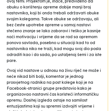
ovoj temi. Projektom je, inače, predviđeno da
obuku o korištenju opreme dobije manji broj
nastavnika, koji bi onda trebali održavati obuke
svojim kolegama. Takve obuke se održavaju, ali
bez česte upotrebe opreme u samoj nastavi
stečeno znanje se lako zaboravi i teško je kasnije
naći motivaciju i vrijeme da se rad sa opremom
ponovo savlada, posebno u situaciji kad to od
nastavnika niko ne traži, kad mogu svoj dio posla
odraditi kao i do sada, po ustaljenoj šemi i za iste
pare.
Ovaj vid nastave u odnosu na živu riječ ne može i
neće nikad biti bolji
, komentar je jednog
prosvjetnog radnika na post kolege koji je na
Facebook-stranici grupe predstavio kako je
organizovao nastavni čas koristeći informatičku
opremu.
Dositej
izgleda ostaje na samilost
entuzijastima koji su spremni izdvojiti vrijeme i