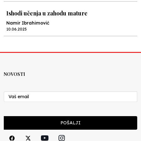
Ishodi učenja u zahodu mature
Namir Ibrahimović
10.06.2025
Kraj školske godine, fotofiniš
Anes Osmić
04.06.2025
NOVOSTI
Reformar’s Coming
Nenad Veličković
29.10.2024
Cuke i djeca
POŠALJI
Školegijum redakcija
06.12.2023