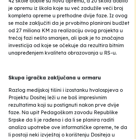
42 škole dobile su novu opremu, a 20 škola dobilo
je opremu iz škola koje su već zadužile veći broj
kompleta opreme u prethodne dvije faze. Iz ovog
se može zaključiti da je prvobitno planirani budžet
od 27 miliona KM za realizaciju ovog projekta u
trećoj fazi nešto smanjen, ali ipak je to značajna
investicija od koje se očekuje da rezultira bitnim
unapređenjem kvaliteta obrazovanja u RS-u.
Skupa igračka zaključana u ormaru
Razlog medijskoj tišini i izostanku hvalospjeva o
Projektu
Dositej
leži u ne baš impresivnim
rezultatima koji su postignuti nakon prve dvije
faze. Na upit Pedagoškom zavodu Republike
Srpske da li je rađena i da li se planira raditi
analiza upotrebe ove informatičke opreme, te da
li postoji neki izvještaj o korištenju
Dositeja
u