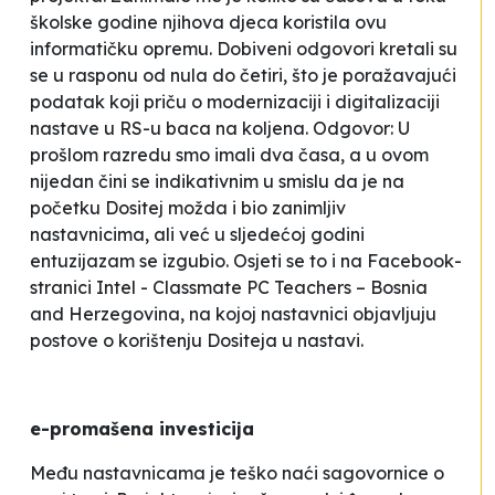
školske godine njihova djeca koristila ovu
informatičku opremu. Dobiveni odgovori kretali su
se u rasponu od nula do četiri, što je poražavajući
podatak koji priču o modernizaciji i digitalizaciji
nastave u RS-u baca na koljena. Odgovor:
U
prošlom razredu smo imali dva časa, a u ovom
nijedan
čini se indikativnim u smislu da je na
početku
Dositej
možda i bio zanimljiv
nastavnicima, ali već u sljedećoj godini
entuzijazam se izgubio. Osjeti se to i na Facebook-
stranici
Intel - Classmate PC Teachers – Bosnia
and Herzegovina
, na kojoj nastavnici objavljuju
postove o korištenju
Dositeja
u nastavi.
e-promašena investicija
Među nastavnicama je teško naći sagovornice o