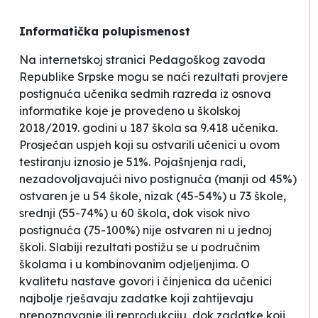
Informatička polupismenost
Na internetskoj stranici Pedagoškog zavoda
Republike Srpske mogu se naći rezultati provjere
postignuća učenika sedmih razreda iz osnova
informatike koje je provedeno u školskoj
2018/2019. godini u 187 škola sa 9.418 učenika.
Prosječan uspjeh koji su ostvarili učenici u ovom
testiranju iznosio je 51%. Pojašnjenja radi,
nezadovoljavajući nivo postignuća (manji od 45%)
ostvaren je u 54 škole, nizak (45-54%) u 73 škole,
srednji (55-74%) u 60 škola, dok visok nivo
postignuća (75-100%) nije ostvaren ni u jednoj
školi. Slabiji rezultati postižu se u područnim
školama i u kombinovanim odjeljenjima. O
kvalitetu nastave govori i činjenica da učenici
najbolje rješavaju zadatke koji zahtijevaju
prepoznavanje ili reprodukciju, dok zadatke koji