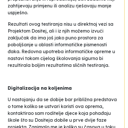
zahtijevaju primjenu ili analizu rješavaju manje
uspješno.
Rezultati ovog testiranja nisu u direktnoj vezi sa
Projektom
Dositej
, ali i iz njih možemo izvući
zaključak da ima još jako puno prostora za
poboljšanje u oblasti informatičke pismenosti
đaka. Redovna upotreba informatičke opreme u
nastavi tokom cijelog školovanja sigurno bi
rezultirala boljim rezultatima sličnih testiranja.
Digitalizacija na koljenima
U nastojanju da se dobije bar približna predstava
o tome koliko se ustvari koristi ova oprema,
kontaktirao sam roditelje djece koja pohađaju
škole što su
Dositeja
dobile u prve dvije faze
projekta. Zanimalo me je koliko su časova u toku