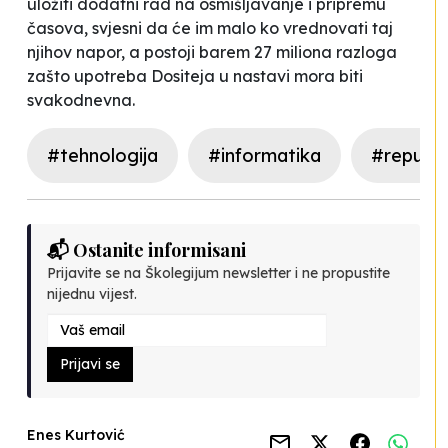
uložiti dodatni rad na osmišljavanje i pripremu
časova, svjesni da će im malo ko vrednovati taj
njihov napor, a postoji barem 27 miliona razloga
zašto upotreba
Dositeja
u nastavi mora biti
svakodnevna.
#tehnologija
#informatika
#republi
📬 Ostanite informisani
Prijavite se na Školegijum newsletter i ne propustite
nijednu vijest.
Prijavi se
Enes Kurtović