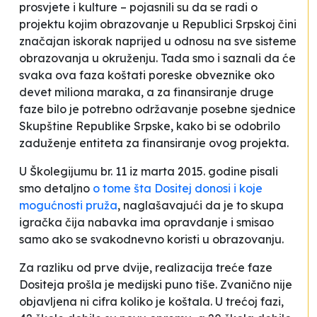
prosvjete i kulture – pojasnili su da se radi o
projektu kojim
obrazovanje u Republici Srpskoj čini
značajan iskorak naprijed u odnosu na sve sisteme
obrazovanja u okruženju.
Tada smo i saznali da će
svaka ova faza koštati poreske obveznike oko
devet miliona maraka, a za finansiranje druge
faze bilo je potrebno održavanje posebne sjednice
Skupštine Republike Srpske, kako bi se odobrilo
zaduženje entiteta za finansiranje ovog projekta.
U
Školegijumu
br. 11 iz marta 2015. godine pisali
smo detaljno
o tome šta
Dositej
donosi i koje
mogućnosti pruža
, naglašavajući da je to
skupa
igračka čija nabavka ima opravdanje i smisao
samo ako se svakodnevno koristi u obrazovanju.
Za razliku od prve dvije, realizacija treće faze
Dositeja
prošla je medijski puno tiše. Zvanično nije
objavljena ni cifra koliko je koštala. U trećoj fazi,