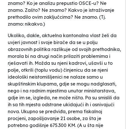
znamo? Ko je analizu prepustio OSCE-u? Ne
znamo. Zašto? Ne znamo? Kakvo je istraživanje
prethodilo ovim zaključcima? Ne znamo. (Tj.
znamo: nikakvo.)
Ukoliko, dakle, aktuelna kantonalna vlast želi da
uvjeri javnost i svoje birače da se u polju
obrazovnih politika razlikuje od svojih prethodnika,
morala bi na drugi način prilaziti problemima i
rješavati ih. Možda su njeni kadrovi, ušavši u to
polje, otkrili (toplu vodu) činjenicu da se njeni
ideološki neistomišljenici ne nalaze samo u
skupštinskim klupama, gdje se mogu nadglasati,
nego i na radnim mjestima unutar ministarstava,
gdje im se, izgleda, ne može ništa. Pa su smislili da
ih sa tih mjesta odstrane ukidajući ih i osnivajući
nova. Ukupno se predviđa, prema fiskalnoj
procjeni, zapošljavanje 21 osobe, za šta je
potrebno godišnje 675.300 KM. (A u šta nije