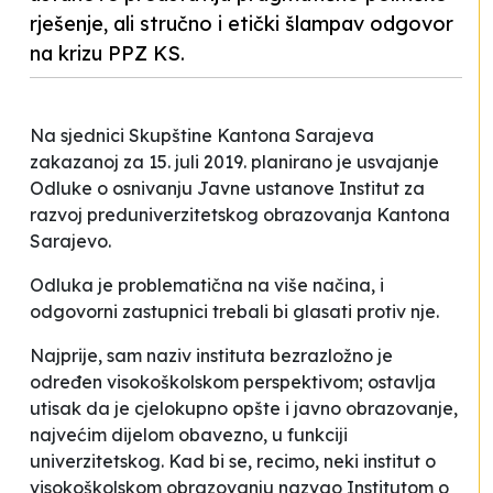
rješenje, ali stručno i etički šlampav odgovor
na krizu PPZ KS.
Na sjednici Skupštine Kantona Sarajeva
zakazanoj za 15. juli 2019. planirano je usvajanje
Odluke o osnivanju Javne ustanove Institut za
razvoj preduniverzitetskog obrazovanja Kantona
Sarajevo.
Odluka je problematična na više načina, i
odgovorni zastupnici trebali bi glasati protiv nje.
Najprije, sam naziv
instituta
bezrazložno je
određen visokoškolskom perspektivom; ostavlja
utisak da je cjelokupno opšte i javno obrazovanje,
najvećim dijelom obavezno, u funkciji
univerzitetskog. Kad bi se, recimo, neki institut o
visokoškolskom obrazovanju nazvao Institutom o