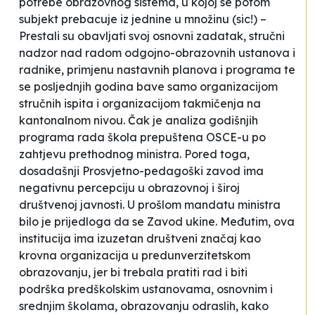
potrebe obrazovnog sistema
, u kojoj se potom
subjekt prebacuje iz jednine u množinu (sic!) –
Prestali su obavljati svoj osnovni zadatak, stručni
nadzor nad radom odgojno-obrazovnih ustanova i
radnike, primjenu nastavnih planova i programa te
se posljednjih godina bave samo organizacijom
stručnih ispita i organizacijom takmičenja na
kantonalnom nivou. Čak je analiza godišnjih
programa rada škola prepuštena OSCE-u po
zahtjevu prethodnog ministra. Pored toga,
dosadašnji Prosvjetno-pedagoški zavod ima
negativnu percepciju u obrazovnoj i široj
društvenoj javnosti. U prošlom mandatu ministra
bilo je prijedloga da se Zavod ukine. Međutim, ova
institucija ima izuzetan društveni značaj kao
krovna organizacija u predunverzitetskom
obrazovanju, jer bi trebala pratiti rad i biti
podrška predškolskim ustanovama, osnovnim i
srednjim školama, obrazovanju odraslih, kako