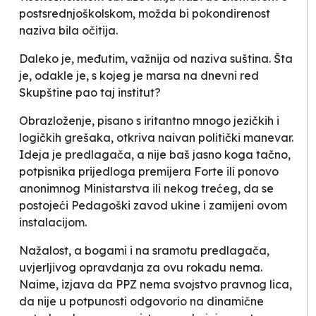
postsrednjoškolskom
, možda bi pokondirenost
naziva bila očitija.
Daleko je, međutim, važnija od naziva suština. Šta
je, odakle je, s kojeg je marsa na dnevni red
Skupštine pao taj
institut
?
Obrazloženje, pisano s iritantno mnogo jezičkih i
logičkih grešaka, otkriva naivan politički manevar.
Ideja je predlagača, a nije baš jasno koga tačno,
potpisnika prijedloga premijera Forte ili ponovo
anonimnog Ministarstva ili nekog trećeg, da se
postojeći Pedagoški zavod ukine i zamijeni ovom
instalacijom.
Nažalost, a bogami i na sramotu predlagača,
uvjerljivog opravdanja za ovu rokadu nema.
Naime, izjava da
PPZ nema svojstvo pravnog
lica
,
da
nije u potpunosti odgovorio na dinamične