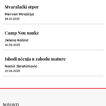
Stvaralački otpor
Mervan Miraščija
28.10.2025
Camp Nou nauke
Jelena Kalinić
16.06.2025
Ishodi učenja u zahodu mature
Namir Ibrahimović
10.06.2025
Kraj školske godine, fotofiniš
Anes Osmić
04.06.2025
NOVOSTI