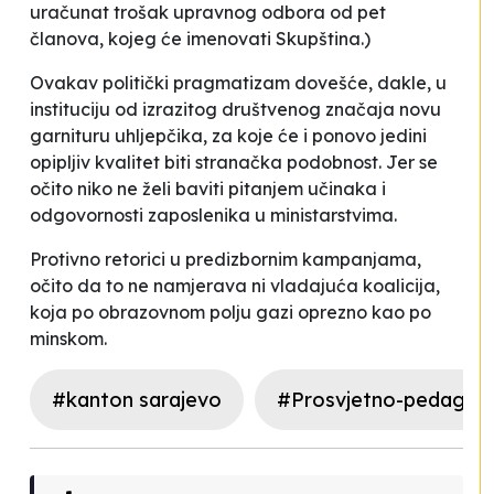
uračunat trošak upravnog odbora od pet
članova, kojeg će imenovati Skupština.)
Ovakav politički
pragmatizam
dovešće, dakle, u
instituciju od izrazitog društvenog značaja
novu
garnituru uhljepčika, za koje će i ponovo jedini
opipljiv kvalitet biti stranačka podobnost. Jer se
očito niko ne želi baviti pitanjem učinaka i
odgovornosti zaposlenika u ministarstvima.
Protivno retorici u predizbornim kampanjama,
očito da to ne namjerava ni vladajuća koalicija,
koja po obrazovnom polju gazi oprezno kao po
minskom.
#kanton sarajevo
#Prosvjetno-pedagošk