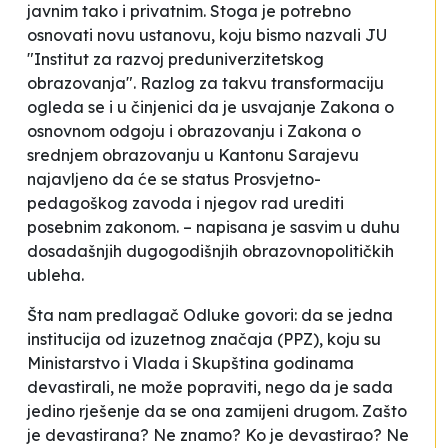
javnim tako i privatnim. Stoga je potrebno
osnovati novu ustanovu, koju bismo nazvali JU
"Institut za razvoj preduniverzitetskog
obrazovanja". Razlog za takvu transformaciju
ogleda se i u činjenici da je usvajanje Zakona o
osnovnom odgoju i obrazovanju i Zakona o
srednjem obrazovanju u Kantonu Sarajevu
najavljeno da će se status Prosvjetno-
pedagoškog zavoda i njegov rad urediti
posebnim zakonom. –
napisana je sasvim u duhu
dosadašnjih dugogodišnjih obrazovnopolitičkih
ubleha.
Šta nam predlagač Odluke govori: da se jedna
institucija od izuzetnog značaja (PPZ), koju su
Ministarstvo i Vlada i Skupština godinama
devastirali, ne može
popraviti
, nego da je sada
jedino rješenje da se ona zamijeni drugom. Zašto
je devastirana? Ne znamo? Ko je devastirao? Ne