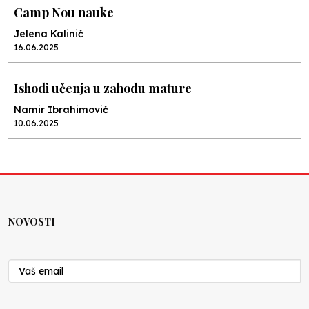
Camp Nou nauke
Jelena Kalinić
16.06.2025
Ishodi učenja u zahodu mature
Namir Ibrahimović
10.06.2025
Kraj školske godine, fotofiniš
Anes Osmić
04.06.2025
NOVOSTI
Reformar’s Coming
Nenad Veličković
29.10.2024