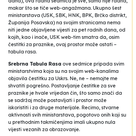
dana), ova radna sedmica je sve, samo nije radna,
makar što se tiče web-angažmana. Ukupno šest
ministarstava (USK, SBK, HNK, BPK, Brčko distrikt,
Županija Posavska) na svojim stranicama nema
niti jedne objavljene vijesti za pet radnih dana, od
kojih, kao i inače, USK web-tim smatra da, osim
čestitki za praznike, ovaj prostor može ostati –
tabula rasa.
Srebrna Tabula Rasa
ove sedmice pripada svim
ministarstvima koja su na svojim web-kanalima
objavila čestitku za Uskrs. Ne, ne – nemojte me
shvatiti pogrešno. Postavljanje čestitke za sve
praznike je hvale vrijedan čin, što samo znači da
se sadržaj može postavljati i prostor može
iskoristiti i za druge materijale. Recimo, stvarne
aktivnosti svih ministarstava, pogotovo onih koji su
u prethodnim
takmičenjima
imali ukupno nula
vijesti vezanih za obrazovanje.