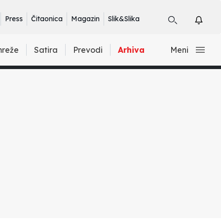
Press
Čitaonica
Magazin
Slik&Slika
mreže
Satira
Prevodi
Arhiva
Meni