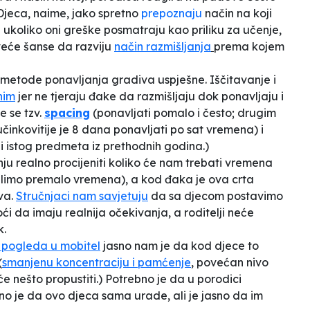
Djeca, naime, jako spretno
prepoznaju
način na koji
– ukoliko oni greške posmatraju kao priliku za učenje,
 veće šanse da razviju
način razmišljanja
prema kojem
ve metode ponavljanja gradiva uspješne. Iščitavanje i
nim
jer ne tjeraju đake da razmišljaju dok ponavljaju i
e se tzv.
spacing
(ponavljati pomalo i često; drugim
učinkovitije je 8 dana ponavljati po sat vremena) i
olni istog predmeta iz prethodnih godina.)
anju realno procijeniti koliko će nam trebati vremena
limo premalo vremena), a kod đaka je ova crta
tva.
Stručnjaci nam savjetuju
da sa djecom postavimo
i da imaju realnija očekivanja, a roditelji neće
k.
 pogleda u mobitel
jasno nam je da kod djece to
(
smanjenu koncentraciju i pamćenje
, povećan nivo
 će nešto propustiti.) Potrebno je da u porodici
o je da ovo djeca sama urade, ali je jasno da im