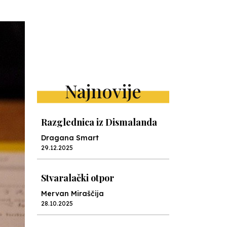
Najnovije
Razglednica iz Dismalanda
Dragana Smart
29.12.2025
Stvaralački otpor
Mervan Miraščija
28.10.2025
Camp Nou nauke
Jelena Kalinić
16.06.2025