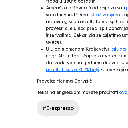
trebaju upute odraslih.
Američka državna fondacija za san
sati dnevno. Prema
istraživanjima
koj
redovnog sna i rezultata na ispitima 
provesti cijelu noć pred ispit ponavlja
intervalima, čekati da se osjetimo um
uvečer.
U Ujedinjenjenom Kraljevstvu
situaci
nego što je to slučaj sa zatvorenici
da izađu van bar jednom dnevno. Ukol
rezultati su za 20 % bolji
za one koji s
Prevela: Merima Dervišić
Tekst na engleskom možete pročitati
ovd
#E-espresso