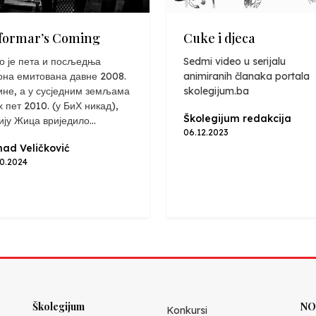
formar’s Coming
Cuke i djeca
о је пета и посљедња
Sedmi video u serijalu
она емитована давне 2008.
animiranih članaka portala
ине, а у сусједним земљама
skolegijum.ba
х пет 2010. (у БиХ никад),
Školegijum redakcija
ију Жица вриједило...
06.12.2023
ad Veličković
10.2024
Školegijum
NO
Konkursi