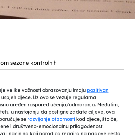
kom sezone kontrolnih
anje velike važnosti obrazovanju imaju
pozitivan
 uspjeh djece. Uz ovo se vezuje regularna
 jasno uređen raspored učenja/odmaranja. Međutim,
etetu u nastojanju da postigne zadate ciljeve, ova
poručuje se
razvijanje otpornosti
kod djece, što će,
cjene i društveno-emocionalnu prilagođenost.
va i način na koji porodica reagira na padove često