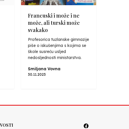
Francuski i može i ne
može, ali turski može
svakako
Profesorica tuzlanske gimnazije
piše o iskušenjima s kojima se
škole susreću usljed
nedosljednosti ministarstva.
Smiljana Vovna
30.11.2023
VOSTI