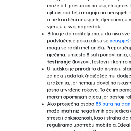
može biti presudan na uspjeh djece. 
njihovi roditelji reaguju na neuspjeh 
a ne kao lični neuspjeh, djeca imaju
vjeruju u svoj napredak.
Bitno je da roditelji znaju da nisu s
podvlačenje pokazali su se
neuspješ
mogu se raditi mehanički. Preporučuj
riječima, umjesto 8 sati ponavljanja, 
testiranje
(kvizovi, testovi ili kontr
U ljudskoj je prirodi to da nismo u st
za neki zadatak (najčešće mu dodije
izraženija, jer nemaju dovoljno iskus
jasno utvrđene rokove. To će im pomoć
morati opominjati djecu jer postoji ro
Ako prosječna osoba
85 puta na dan
može imati niz negativnih posljedica 
stresa i anksioznosti, kao i straha da
reguliramo upotrebu mobitela. Idealn