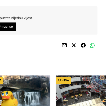
ustite nijednu vijest.
rijavi se
A
ARHIVA