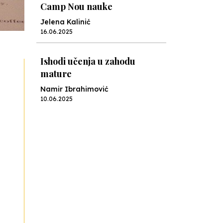
Ishodi učenja u zahodu
mature
Namir Ibrahimović
10.06.2025
Kraj školske godine, fotofiniš
Anes Osmić
04.06.2025
Reformar’s Coming
Nenad Veličković
29.10.2024
Cuke i djeca
Školegijum redakcija
06.12.2023