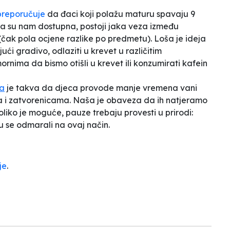
preporučuje
da đaci koji polažu maturu spavaju 9
a su nam dostupna, postoji jaka veza između
(čak pola ocjene razlike po predmetu). Loša je ideja
jući gradivo, odlaziti u krevet u različitim
ornima da bismo otišli u krevet ili konzumirati kafein
ja
je takva da djeca provode manje vremena vani
ma i zatvorenicama. Naša je obaveza da ih natjeramo
iko je moguće, pauze trebaju provesti u prirodi:
u se odmarali na ovaj način.
je
.