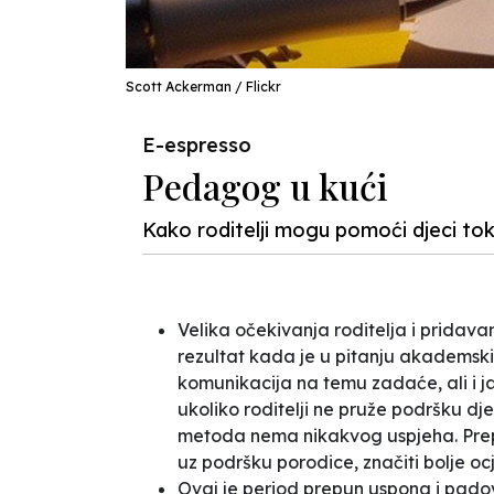
Scott Ackerman / Flickr
E-espresso
Pedagog u kući
Kako roditelji mogu pomoći djeci to
Velika očekivanja roditelja i pridav
rezultat kada je u pitanju akademski
komunikacija na temu zadaće, ali i
ukoliko roditelji ne pruže podršku dj
metoda nema nikakvog uspjeha. Pre
uz podršku porodice, značiti bolje o
Ovaj je period prepun uspona i pado