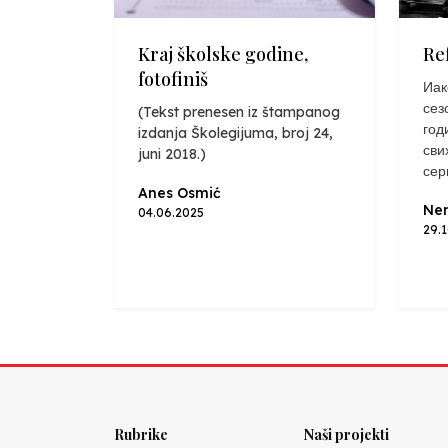
Kraj školske godine,
Re
fotofiniš
Иак
сез
(Tekst prenesen iz štampanog
год
izdanja Školegijuma, broj 24,
сви
juni 2018.)
сер
Anes Osmić
Nen
04.06.2025
29.
Rubrike
Naši projekti