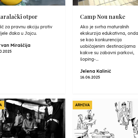
varalački otpor
Camp Nou nauke
ič za pravnu akciju protiv
Ako je svrha maturalnih
jele đaka u Jajcu.
ekskurzija edukativna, onda
se kao konkurencija
van Miraščija
uobičajenim destinacijama
10.2025
kakve su zabavni parkovi,
šoping-...
Jelena Kalinić
16.06.2025
A
ARHIVA