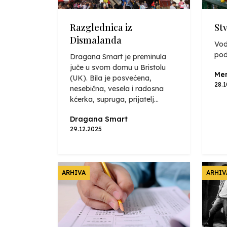
Razglednica iz
St
Dismalanda
Vod
pod
Dragana Smart je preminula
juče u svom domu u Bristolu
Mer
(UK). Bila je posvećena,
28.
nesebična, vesela i radosna
kćerka, supruga, prijatelj...
Dragana Smart
29.12.2025
ARHIVA
ARHIV