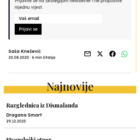
Prijavite se na Školegijum newsletter i ne propustite
nijednu vijest.
Prijavi se
Saša Knežević
20.08.2020 · 6 min čitanja
Najnovije
Razglednica iz Dismalanda
Dragana Smart
29.12.2025
Stvaralački otpor