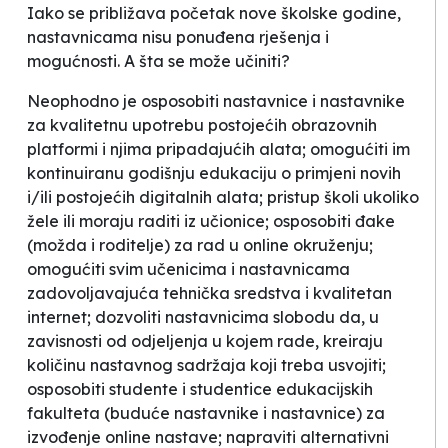
Iako se približava početak nove školske godine,
nastavnicama nisu ponuđena rješenja i
mogućnosti. A šta se može učiniti?
Neophodno je osposobiti nastavnice i nastavnike
za kvalitetnu upotrebu postojećih obrazovnih
platformi i njima pripadajućih alata; omogućiti im
kontinuiranu godišnju edukaciju o primjeni novih
i/ili postojećih digitalnih alata; pristup školi ukoliko
žele ili moraju raditi iz učionice; osposobiti đake
(možda i roditelje) za rad u online okruženju;
omogućiti svim učenicima i nastavnicama
zadovoljavajuća tehnička sredstva i kvalitetan
internet; dozvoliti nastavnicima slobodu da, u
zavisnosti od odjeljenja u kojem rade, kreiraju
količinu nastavnog sadržaja koji treba usvojiti;
osposobiti studente i studentice edukacijskih
fakulteta (buduće nastavnike i nastavnice) za
izvođenje online nastave; napraviti
alternativni