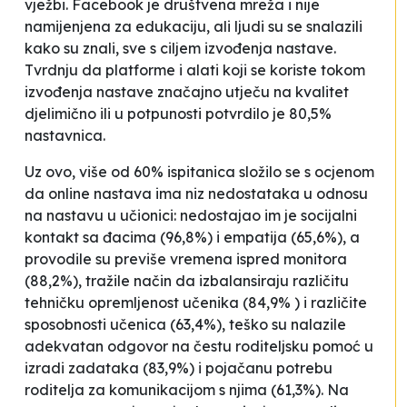
vježbi. Facebook je društvena mreža i nije
namijenjena za edukaciju, ali ljudi su se snalazili
kako su znali, sve s ciljem izvođenja nastave.
Tvrdnju da platforme i alati koji se koriste tokom
izvođenja nastave značajno utječu na kvalitet
djelimično ili u potpunosti potvrdilo je 80,5%
nastavnica.
Uz ovo, više od 60% ispitanica složilo se s ocjenom
da online nastava ima niz nedostataka u odnosu
na nastavu u učionici: nedostajao im je socijalni
kontakt sa đacima (96,8%) i empatija (65,6%), a
provodile su previše vremena ispred monitora
(88,2%), tražile način da izbalansiraju različitu
tehničku opremljenost učenika (84,9% ) i različite
sposobnosti učenica (63,4%), teško su nalazile
adekvatan odgovor na čestu roditeljsku pomoć u
izradi zadataka (83,9%) i pojačanu potrebu
roditelja za komunikacijom s njima (61,3%). Na