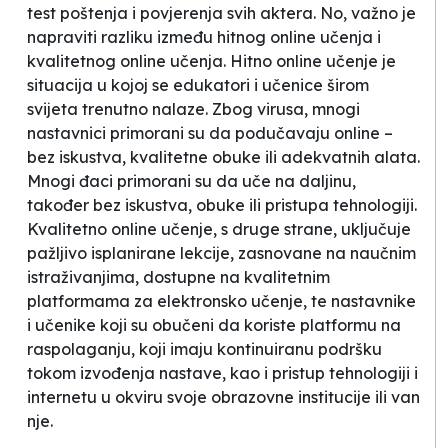
test poštenja i povjerenja svih aktera. No, važno je
napraviti razliku između hitnog online učenja i
kvalitetnog online učenja. Hitno online učenje je
situacija u kojoj se edukatori i učenice širom
svijeta trenutno nalaze. Zbog virusa, mnogi
nastavnici primorani su da podučavaju online –
bez iskustva, kvalitetne obuke ili adekvatnih alata.
Mnogi đaci primorani su da uče na daljinu,
također bez iskustva, obuke ili pristupa tehnologiji.
Kvalitetno online učenje, s druge strane, uključuje
pažljivo isplanirane lekcije, zasnovane na naučnim
istraživanjima, dostupne na kvalitetnim
platformama za elektronsko učenje, te nastavnike
i učenike koji su obučeni da koriste platformu na
raspolaganju, koji imaju kontinuiranu podršku
tokom izvođenja nastave, kao i pristup tehnologiji i
internetu u okviru svoje obrazovne institucije ili van
nje.