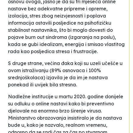
osnovu ovoga, jasno je da su tri mjeseca online
nastave bez adekvatne pripreme i opreme,
izolacija, stres zbog neizvjesnosti i poplava
informacija ostavili posljedice na psihofizičku
stabilnost nastavnika, što bi moglo dovesti do
pojave
burn out
sindroma (izgaranja na poslu),
kada se gubi idealizam, energija i smisao vlastitog
rada kao posljedica stresa i frustracije.
S druge strane, većina đaka koji su uzeli učešće u
ovom istraživanju (89% osnovaca i 100%
srednjoškolaca) izjavila je da im je nastava
ponekad ili uvijek bila stresna.
Nadležne institucije u martu 2020. godine donijele
su odluku o online nastavi kako bi preventivno
djelovale na enormno brzo širenje virusa.
Ministarstvo obrazovanja insistiralo je da nastava
bude u, kako je nazvalo,
realnom vremenu
,
odnosno da se radi čas za čas po stvarnom