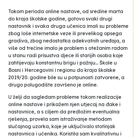
Tokom perioda online nastave, od sredine marta
do kraja školske godine, gotovo svaki drugi
nastavnik i svaka druga učenica imali su probleme
zbog loše internetske veze ili prevelikog opsega
gradiva, zbog nedostatka adekvatnih uređaja, a
više od trećine imalo je problem s otežanim radom
u stanu radi prisustva djece ili starijih osoba koje
zahtijevaju konstantnu brigu i pažnju... Škole u
Bosni i Hercegovini i regionu do kraja školske
2019/20. godine bile su u potpunosti zatvorene, a
drugo polugodište završeno je online.
U želji da sagledam probleme tokom realizacije
online nastave i prikažem njen utjecaj na đake i
nastavnice, a s ciljem da predložim eventualna
rješenja, provela sam istraživanje metodom
slučajnog uzorka, koje je uključivalo stotinjak
nastavnica i učenika. Koristila sam kvalitativnu i