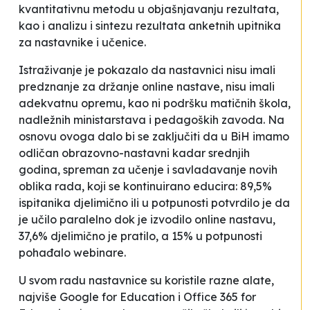
kvantitativnu metodu u objašnjavanju rezultata,
kao i analizu i sintezu rezultata anketnih upitnika
za nastavnike i učenice.
Istraživanje je pokazalo da nastavnici nisu imali
predznanje za držanje online nastave, nisu imali
adekvatnu opremu, kao ni podršku matičnih škola,
nadležnih ministarstava i pedagoških zavoda. Na
osnovu ovoga dalo bi se zaključiti da u BiH imamo
odličan obrazovno-nastavni kadar srednjih
godina, spreman za učenje i savladavanje novih
oblika rada, koji se kontinuirano educira: 89,5%
ispitanika djelimično ili u potpunosti potvrdilo je da
je učilo paralelno dok je izvodilo online nastavu,
37,6% djelimično je pratilo, a 15% u potpunosti
pohađalo webinare.
U svom radu nastavnice su koristile razne alate,
najviše Google for Education i Office 365 for