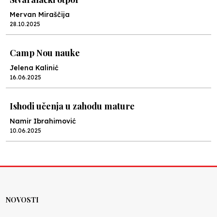
Mervan Miraščija
28.10.2025
Camp Nou nauke
Jelena Kalinić
16.06.2025
Ishodi učenja u zahodu mature
Namir Ibrahimović
10.06.2025
Kraj školske godine, fotofiniš
Anes Osmić
04.06.2025
NOVOSTI
Reformar’s Coming