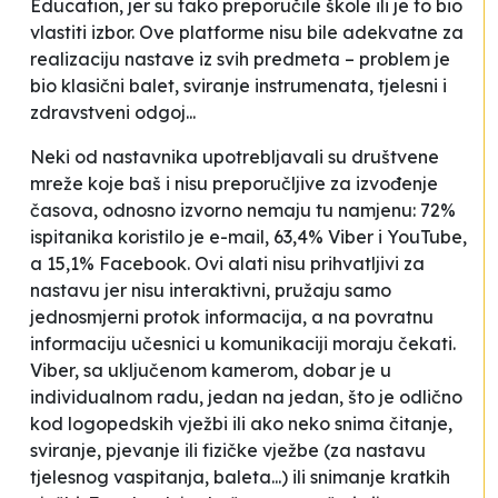
Education, jer su tako preporučile škole ili je to bio
vlastiti izbor. Ove platforme nisu bile adekvatne za
realizaciju nastave iz svih predmeta – problem je
bio klasični balet, sviranje instrumenata, tjelesni i
zdravstveni odgoj...
Neki od nastavnika upotrebljavali su društvene
mreže koje baš i nisu preporučljive za izvođenje
časova, odnosno izvorno nemaju tu namjenu: 72%
ispitanika koristilo je e-mail, 63,4% Viber i YouTube,
a 15,1% Facebook. Ovi alati nisu prihvatljivi za
nastavu jer nisu interaktivni, pružaju samo
jednosmjerni protok informacija, a na povratnu
informaciju učesnici u komunikaciji moraju čekati.
Viber, sa uključenom kamerom, dobar je u
individualnom radu,
jedan na jedan
, što je odlično
kod logopedskih vježbi ili ako neko snima čitanje,
sviranje, pjevanje ili fizičke vježbe (za nastavu
tjelesnog vaspitanja, baleta...) ili snimanje kratkih