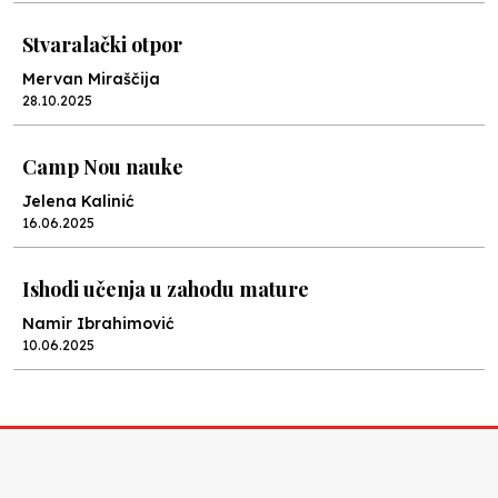
Stvaralački otpor
Mervan Miraščija
28.10.2025
Camp Nou nauke
Jelena Kalinić
16.06.2025
Ishodi učenja u zahodu mature
Namir Ibrahimović
10.06.2025
Kraj školske godine, fotofiniš
Anes Osmić
04.06.2025