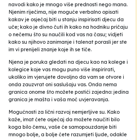
navodi kako je mnogo više prednosti nego mana.
Njenim riječima, nije moguće verbalno opisati
kakav je osjećaj biti u stanju inspirisati djecu da
uče; kako je divno čuti ih kako na hodniku pričaju
o nečemu što su naučili kod vas na času; vidjeti
kako su njihovo zanimanje i talenat porasli jer ste
im vi prenijeli znanje koje ih se tiče.
Njena je poruka gledati na djecu kao na kolege i
kolegice koje vas mogu puno više inspirirati,
ukoliko im vjerujete dovoljno da vam se otvore i
onda zauzvrat oni saslušaju vas. Onda nema
granica onome što možete postići zajedno: jedina
granica je mašta i vaša moć uvjeravanja.
Mogućnosti za lični razvoj nemjerljive su. Kako
kaže, imat ćete osjećaj da možete naučiti bilo
koga bilo čemu, vaše će samopouzdanje biti
mnogo bolje, a bolje ćete razumjeti ljude, odakle