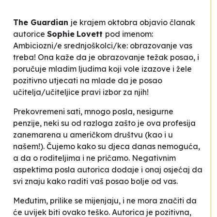
The Guardian
je krajem oktobra objavio članak
autorice
Sophie
Lovett
pod imenom:
Ambiciozni/e
srednjoškolci/ke: obrazovanje vas
treba
! Ona kaže da je obrazovanje težak posao, i
poručuje mladim ljudima koji vole izazove i žele
pozitivno utjecati na mlade da je posao
učitelja/učiteljice pravi izbor za njih!
Prekovremeni sati, mnogo posla, nesigurne
penzije, neki su od razloga zašto je ova profesija
zanemarena u američkom društvu (kao i u
našem!). Čujemo kako su
djeca danas nemoguća
,
a da o roditeljima i ne pričamo. Negativnim
aspektima posla autorica dodaje i onaj osjećaj da
svi znaju kako raditi vaš posao bolje od vas.
Međutim, prilike se mijenjaju, i ne mora značiti da
će uvijek biti ovako teško. Autorica je pozitivna,