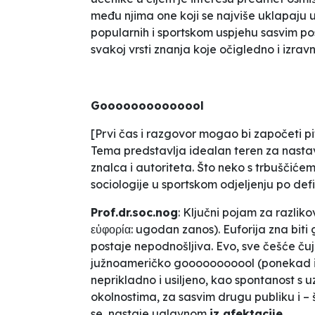
među njima one koji se najviše uklapaju u 
popularnih i sportskom uspjehu sasvim p
svakoj vrsti znanja koje očigledno i izrav
Goooooooooooool
[Prvi čas i razgovor mogao bi započeti pi
Tema predstavlja idealan teren za nastavn
znalca i autoriteta. Što neko s trbuščićem
sociologije u sportskom odjeljenju po defin
Prof.dr.soc.nog
: Ključni pojam za razli
εὐφορία: ugodan zanos). Euforija zna biti 
postaje nepodnošljiva. Evo, sve češće č
južnoameričko
gooooooooool
(ponekad i 
neprikladno i usiljeno, kao
spontanost s 
okolnostima, za sasvim drugu publiku i –
se, nastaje uglavnom
iz afektacije
.