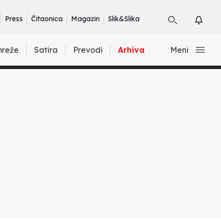
Press
Čitaonica
Magazin
Slik&Slika
mreže
Satira
Prevodi
Arhiva
Meni