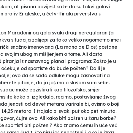
rukom, ali pisana povijest kaže da su takvi golovi
 protiv Engleske, u četvrtfinalu prvenstva u
akon Maradoninog gola svaki drugi neregularan (a
kva situacija zalijepi za tako veliko nogometno ime i
rički snažno imenovana (
La mano de Dios
) postane
sa svojim ubogim mišljenjem o tome. Ali dosta
 pitanja iz nastavnog plana i programa:
Zašto je u
očekuje od sportiste da bude pošten? Da li je
bolje; ovo da se sada odluke mogu zasnovati na
aberete pitanje, da ja još malo slušam sam sebe.
 sudac može egzistirati kao filozofsko, smjer
mislite kako bi izgledalo, recimo, postavljanje živog
 udaljenosti od devet metara varirale bi, ovisno o boji
i 14,25 metara. I trajalo bi svaki put oko pet minuta.
dgovor, čujte ovo:
Ali kako biti pošten u žaru borbe?
 sportisti biti pošteni? Ako znamo čemu ih uče već
as samo čuditi što nisu još nepošteniji, ako je izraz