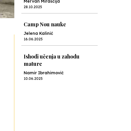
Mervan Miraščija
28.10.2025
Camp Nou nauke
Jelena Kalinić
16.06.2025
Ishodi učenja u zahodu
mature
Namir Ibrahimović
10.06.2025
Kraj školske godine, fotofiniš
Anes Osmić
04.06.2025
Reformar’s Coming