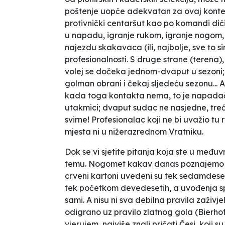
poštenje
uopće adekvatan za ovaj kontekst
protivnički centaršut kao po komandi dić
u napadu, igranje rukom, igranje nogom, 
najezdu skakavaca (ili, najbolje, sve to s
profesionalnosti. S druge strane (terena),
volej se dočeka jednom-dvaput u sezoni; 
golman obrani i čekaj sljedeću sezonu... Al
kada toga kontakta nema, to je napadačk
utakmici; dvaput sudac ne nasjedne, treći 
svirne! Profesionalac koji ne bi uvažio tu 
mjesta ni u nižerazrednom Vratniku.
Dok se vi sjetite pitanja koja ste u među
temu. Nogomet kakav danas poznajemo i uz
crveni kartoni uvedeni su tek sedamdese
tek početkom devedesetih, a uvođenja spr
sami. A nisu ni sva debilna pravila zaživje
odigrano uz pravilo
zlatnog gola
(Bierhof
vjerujem, najviše znali pričati Česi, koji su