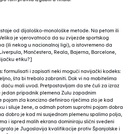
odustaje od dijaloško-monološke metode. Na petom ili
elika je vjerovatnoća da su zvijezde sportskog
a (ili nekog u nacionalnoj ligi), a istovremeno da
Liverpula, Mančestera, Reala, Bajerna, Barcelone,
vijačku etiku?
]
: formulisati i zapisati neki mogući navijački kodeks:
ljno, šta bi trebalo zabraniti. Dok vi na mobitelima
, daću mali uvod. Pretpostavljam da ste čuli za izraz
 je jedan pripadnik plemena Zulu zapadnim
me pojam
zla
koncizno definirao riječima
zlo je kad
u i siluje žene
, a odmah potom suprotni pojam
dobra
ima
dobro je kad mi susjednom plemenu spalimo polja,
nama i
ispred malih ekrana
dominiraju slični svedeni
 igrala je Jugoslavija kvalifikacije protiv Španjolske i