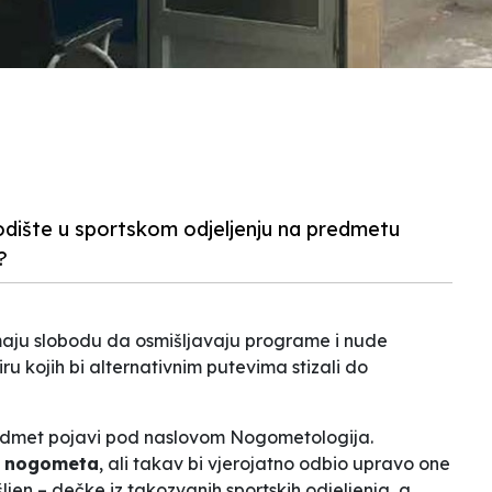
odište u sportskom odjeljenju na predmetu
?
ma­ju slobodu da osmišljavaju programe i nude
u kojih bi alternativnim putevima stizali do
redmet pojavi pod naslovom Nogometologija.
a nogometa
, ali takav bi vjerojatno odbio upravo one
šljen – dečke iz takozvanih
sportskih odjeljenja
, a