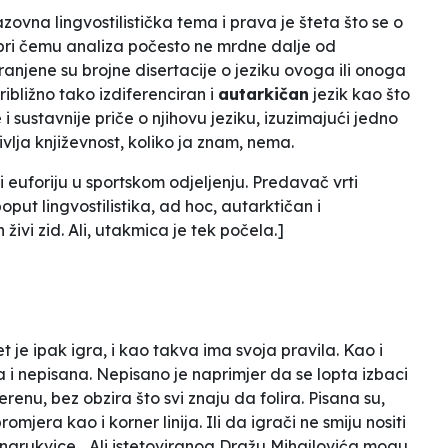
azovna lingvostilistička tema i prava je šteta što se o
 pri čemu
analiza
počesto ne mrdne dalje od
ranjene su brojne disertacije o jeziku ovoga ili onoga
približno tako izdiferenciran i
autarkičan
jezik kao što
 i sustavnije priče o njihovu jeziku, izuzimajući jedno
ivlja književnost
, koliko ja znam, nema.
 euforiju u sportskom odjeljenju. Predavač vrti
oput lingvostilistika, ad hoc, autarktičan i
 živi zid. Ali, utakmica je tek počela.]
 je ipak igra, i kao takva ima svoja pravila. Kao i
 i nepisana. Nepisano je naprimjer da se lopta izbaci
erenu, bez obzira što svi znaju da folira. Pisana su,
promjera kao i korner linija. Ili da igrači ne smiju nositi
 i narukvice... Ali istetoviranog Dražu Mihajlovića mogu.