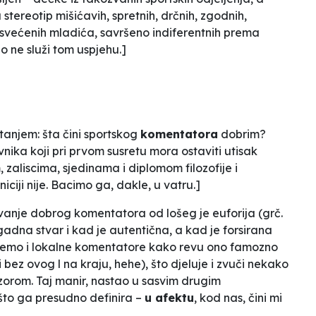
stereotip mišićavih, spretnih, drčnih, zgodnih,
osvećenih mladića, savršeno indiferentnih prema
no ne služi tom uspjehu.]
tanjem: šta čini sportskog
komentatora
dobrim?
ika koji pri prvom susretu mora ostaviti utisak
, zaliscima, sjedinama i diplomom filozofije i
iciji nije. Bacimo ga, dakle, u vatru.]
kovanje dobrog komentatora od lošeg je
euforija (grč.
gadna stvar i kad je autentična, a kad je forsirana
ujemo i lokalne komentatore kako revu ono famozno
bez ovog l na kraju, hehe), što djeluje i zvuči nekako
uzorom
. Taj manir, nastao u sasvim drugim
 što ga presudno definira –
u afektu
, kod nas, čini mi