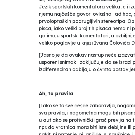
Jezik sportskih komentatora velika je i iz
njemu najčešće govori ovlašno i
ad hoc
,
prvoloptaških podrugljivih stereotipa. Ob
pisca, iako veliki broj tih pisaca nema ni 
ga imaju sportski komentatori, a ozbiljnije
veliko poglavlje u knjizi Ivana Čolovića
D
[Jasno je da ovakav nastup neće izazvati
usporeni snimak i zaključuje da se izrazi p
izdiferenciran odbijaju o čvrsto postavljen
Ah, ta pravila
[Iako se to sve češće zaboravlja, nogomet
sva pravila, i nogometna mogu biti pisana
u aut ako se protivnički igrač previja na t
npr. da vratnica mora biti iste debljine ili 
nakit, ni prstenje, ni lančiće, ni naušnice,