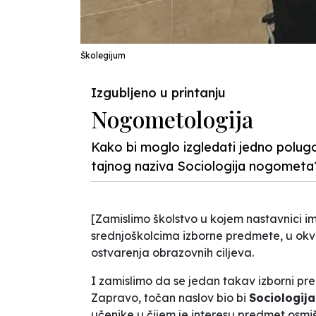
Školegijum
Izgubljeno u printanju
Nogometologija
Kako bi moglo izgledati jedno polug
tajnog naziva Sociologija nogometa
[Zamislimo školstvo u kojem nastavnici i
srednjoškolcima izborne predmete, u okvir
ostvarenja obrazovnih ciljeva.
I zamislimo da se jedan takav izborni p
Zapravo, točan naslov bio bi
Sociologij
učenike u čijem je interesu predmet osmi