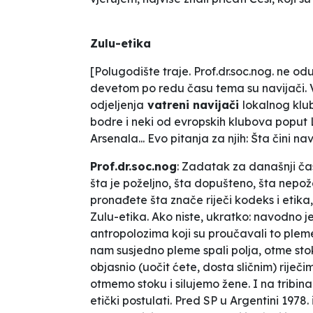
Zulu-etika
[Polugodište traje. Prof.dr.soc.nog. ne 
devetom po redu času tema su navijači. V
odjeljenja
vatreni navijači
lokalnog klub
bodre i neki od evropskih klubova poput 
Arsenala... Evo pitanja za njih:
Šta čini na
Prof.dr.soc.nog
: Zadatak za današnji čas
šta je poželjno, šta dopušteno, šta nepože
pronađete šta znače riječi kodeks i etika
Zulu-etika. Ako niste, ukratko: navodno
antropolozima koji su proučavali to ple
nam susjedno pleme spali polja, otme stok
objasnio (uočit ćete, dosta sličnim) riječ
otmemo stoku i silujemo žene
. I na tribi
etički postulati. Pred SP u Argentini 1978.