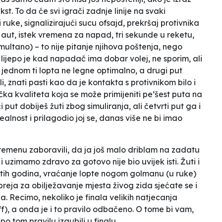
. To da će svi igrači zadnje linije na svaki
i ruke,
signalizirajući
sucu ofsajd, prekršaj protivnika
aut, istek vremena za napad, tri sekunde u reketu,
imultano) – to nije pitanje njihova poštenja, nego
 lijepo je kad napadač ima dobar volej, ne sporim, ali
jednom ti lopta ne legne optimalno, a drugi put
i, znati pasti kao da je kontakta s protivnikom bilo i
a kvaliteta koja se može primijeniti pe’šest puta na
put dobiješ žuti zbog simuliranja, ali četvrti put ga i
realnost i prilagodio joj se, danas više ne bi imao
vremenu zaboravili, da ja još malo driblam na zadatu
imamo zdravo za gotovo nije bio uvijek isti. Žuti i
tih godina, vraćanje lopte nogom golmanu (u ruke)
eja za obilježavanje mjesta živog zida sjećate se i
la. Recimo, nekoliko je finala velikih natjecanja
f), a onda je i to pravilo odbačeno. O tome bi vam,
 po tom pravilu izgubili u finalu.