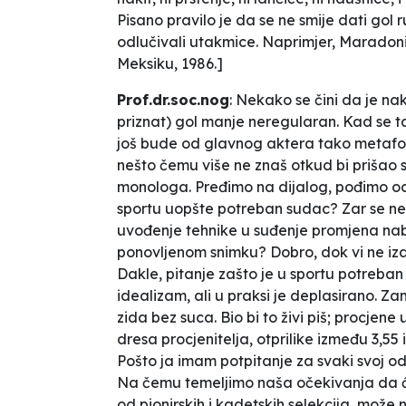
Pisano pravilo je da se ne smije dati gol 
odlučivali utakmice. Naprimjer, Maradonin
Meksiku, 1986.]
Prof.dr.soc.nog
: Nekako se čini da je n
priznat) gol manje neregularan. Kad se ta
još bude od glavnog aktera tako metafo
nešto čemu više ne znaš otkud bi prišao 
monologa. Pređimo na dijalog, pođimo od
sportu uopšte potreban sudac? Zar se ne 
uvođenje tehnike u suđenje promjena na
ponovljenom snimku?
Dobro, dok vi ne iz
Dakle, pitanje zašto je u sportu potreban
idealizam, ali u praksi je deplasirano. Za
zida bez suca. Bio bi to živi piš; procjene
dresa procjenitelja, otprilike između 3,55 
Pošto ja imam potpitanje za svaki svoj o
Na čemu temeljimo naša očekivanja da će
od pionirskih i kadetskih selekcija, može n