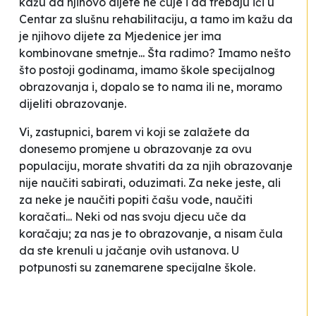
kažu da njihovo dijete ne čuje i da trebaju ići u
Centar za slušnu rehabilitaciju, a tamo im kažu da
je njihovo dijete za Mjedenice jer ima
kombinovane smetnje... Šta radimo? Imamo nešto
što postoji godinama, imamo škole specijalnog
obrazovanja i, dopalo se to nama ili ne, moramo
dijeliti obrazovanje.
Vi, zastupnici, barem vi koji se zalažete da
donesemo promjene u obrazovanje za ovu
populaciju, morate shvatiti da za njih obrazovanje
nije naučiti sabirati, oduzimati. Za neke jeste, ali
za neke je naučiti popiti čašu vode, naučiti
koračati... Neki od nas svoju djecu uče da
koračaju; za nas je to obrazovanje, a nisam čula
da ste krenuli u jačanje ovih ustanova. U
potpunosti su zanemarene specijalne škole.