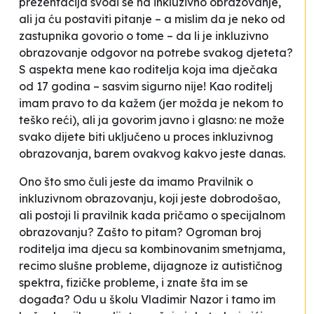
prezentacija svodi se na inkluzivno obrazovanje,
ali ja ću postaviti pitanje – a mislim da je neko od
zastupnika govorio o tome – da li je inkluzivno
obrazovanje odgovor na potrebe svakog djeteta?
S aspekta mene kao roditelja koja ima dječaka
od 17 godina – sasvim sigurno nije! Kao roditelj
imam pravo to da kažem (jer možda je nekom to
teško reći), ali ja govorim javno i glasno: ne može
svako dijete biti uključeno u proces inkluzivnog
obrazovanja, barem ovakvog kakvo jeste danas.
Ono što smo čuli jeste da imamo Pravilnik o
inkluzivnom obrazovanju, koji jeste dobrodošao,
ali postoji li pravilnik kada pričamo o specijalnom
obrazovanju? Zašto to pitam? Ogroman broj
roditelja ima djecu sa kombinovanim smetnjama,
recimo slušne probleme, dijagnoze iz autističnog
spektra, fizičke probleme, i znate šta im se
događa? Odu u školu
Vladimir Nazor
i tamo im