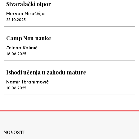
Stvaralački otpor
Mervan Miraščija
28.10.2025
Camp Nou nauke
Jelena Kalinić
16.06.2025
Ishodi učenja u zahodu mature
Namir Ibrahimović
10.06.2025
Kraj školske godine, fotofiniš
Anes Osmić
04.06.2025
NOVOSTI