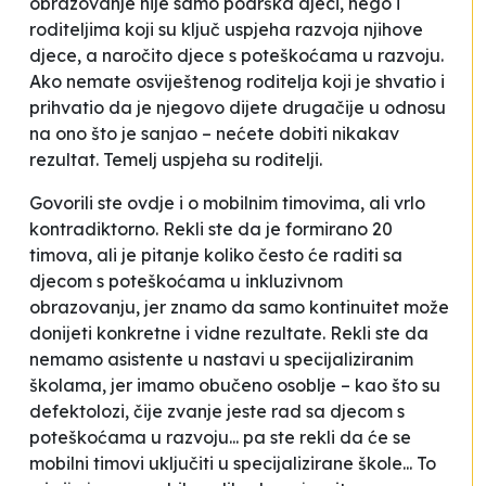
obrazovanje nije samo podrška djeci, nego i
roditeljima koji su ključ uspjeha razvoja njihove
djece, a naročito djece s poteškoćama u razvoju.
Ako nemate osviještenog roditelja koji je shvatio i
prihvatio da je njegovo dijete drugačije u odnosu
na ono što je sanjao – nećete dobiti nikakav
rezultat. Temelj uspjeha su roditelji.
Govorili ste ovdje i o mobilnim timovima, ali vrlo
kontradiktorno. Rekli ste da je formirano 20
timova, ali je pitanje koliko često će raditi sa
djecom s poteškoćama u inkluzivnom
obrazovanju, jer znamo da samo kontinuitet može
donijeti konkretne i vidne rezultate. Rekli ste da
nemamo asistente u nastavi u specijaliziranim
školama, jer imamo obučeno osoblje – kao što su
defektolozi, čije zvanje jeste rad sa djecom s
poteškoćama u razvoju... pa ste rekli da će se
mobilni timovi uključiti u specijalizirane škole... To