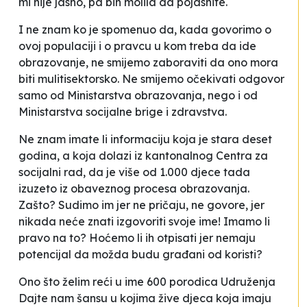
mi nije jasno, pa bih molila da pojasnite.
I ne znam ko je spomenuo da, kada govorimo o
ovoj populaciji i o pravcu u kom treba da ide
obrazovanje, ne smijemo zaboraviti da ono mora
biti mulitisektorsko. Ne smijemo očekivati odgovor
samo od Ministarstva obrazovanja, nego i od
Ministarstva socijalne brige i zdravstva.
Ne znam imate li informaciju koja je stara deset
godina, a koja dolazi iz kantonalnog Centra za
socijalni rad, da je više od 1.000 djece tada
izuzeto iz obaveznog procesa obrazovanja.
Zašto? Sudimo im jer ne pričaju, ne govore, jer
nikada neće znati izgovoriti svoje ime! Imamo li
pravo na to? Hoćemo li ih otpisati jer nemaju
potencijal da možda budu građani od koristi?
Ono što želim reći u ime 600 porodica Udruženja
Dajte nam šansu
u kojima žive djeca koja imaju