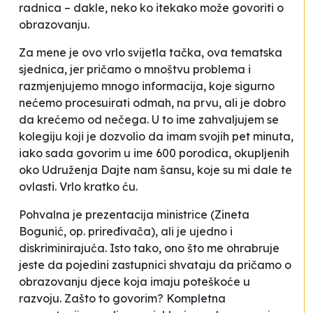
radnica – dakle, neko ko itekako može govoriti o
obrazovanju.
Za mene je ovo vrlo svijetla tačka, ova tematska
sjednica, jer pričamo o mnoštvu problema i
razmjenjujemo mnogo informacija, koje sigurno
nećemo procesuirati odmah, na prvu, ali je dobro
da krećemo od nečega. U to ime zahvaljujem se
kolegiju koji je dozvolio da imam svojih pet minuta,
iako sada govorim u ime 600 porodica, okupljenih
oko Udruženja
Dajte nam šansu
, koje su mi dale te
ovlasti. Vrlo kratko ću.
Pohvalna je prezentacija ministrice (Zineta
Bogunić, op. priređivača), ali je ujedno i
diskriminirajuća. Isto tako, ono što me ohrabruje
jeste da pojedini zastupnici shvataju da pričamo o
obrazovanju djece koja imaju poteškoće u
razvoju. Zašto to govorim? Kompletna