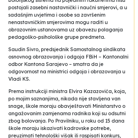
bolonjskog sistema na pojedinim fakultetima nisu
postojali zasebni nastavnički i naučni smjerovi, a u
sadašnjim uvjetima i osobe sa završenim
nenastavničkim smjerovima mogu raditi u
obrazovnim ustanovama uz obavezu polaganja
pedagoško-psihološke grupe predmeta.
Saudin Sivro, predsjednik
Samostalnog sindikata
osnovnog obrazovanja i odgoja FBiH – Kantonalni
odbor Kantona Sarajevo – smatra da je
odgovornost na ministrici odgoja i obrazovanja u
Vladi KS.
Prema instrukciji ministra Elvira Kazazovića, koja,
po mojim saznanjima, nikada nije stavljena van
snage, škole moraju obavještavati Ministarstvo o
angažovanim zamjenama radnika koji su odsutni
zbog bolovanja. Po Pravilniku, u roku od 15 dana
škole moraju iskazivati kadrovske potrebe,
preuzimati tehnološki višak ili raspisati konkurs,