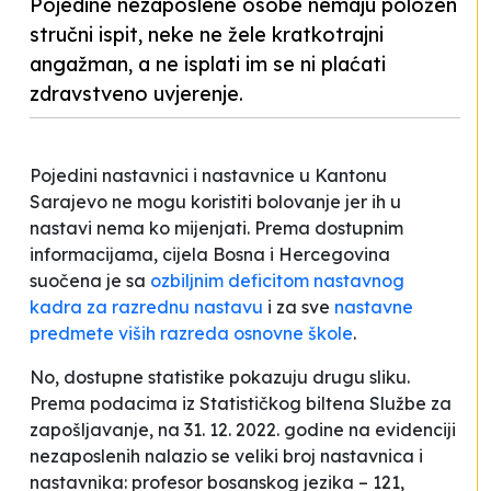
Pojedine nezaposlene osobe nemaju položen
stručni ispit, neke ne žele kratkotrajni
angažman, a ne isplati im se ni plaćati
zdravstveno uvjerenje.
Pojedini nastavnici i nastavnice u Kantonu
Sarajevo ne mogu koristiti bolovanje jer ih u
nastavi nema ko mijenjati. Prema dostupnim
informacijama, cijela
Bosna i Hercegovina
suočena je sa
ozbiljnim deficitom nastavnog
kadra za razrednu nastavu
i za sve
nastavne
predmete viših razreda osnovne škole
.
No, dostupne statistike pokazuju drugu sliku.
Prema podacima iz Statističkog biltena
Službe za
zapošljavanje, na 31. 12. 2022. godine na evidenciji
nezaposlenih nalazio se veliki broj nastavnica i
nastavnika: profesor bosanskog jezika – 121,