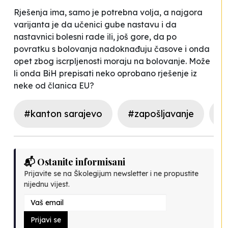
Rješenja ima, samo je potrebna volja, a najgora
varijanta je da učenici gube nastavu i da
nastavnici bolesni rade ili, još gore, da po
povratku s bolovanja nadoknađuju časove i onda
opet zbog iscrpljenosti moraju na bolovanje. Može
li onda BiH prepisati neko oprobano rješenje iz
neke od članica EU?
#kanton sarajevo
#zapošljavanje
#
📬 Ostanite informisani
Prijavite se na Školegijum newsletter i ne propustite
nijednu vijest.
Prijavi se