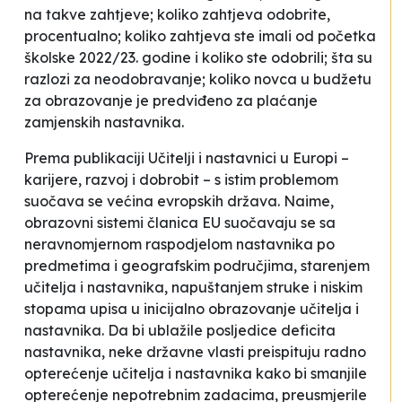
na takve zahtjeve; koliko zahtjeva odobrite,
procentualno; koliko zahtjeva ste imali od početka
školske 2022/23. godine i koliko ste odobrili; šta su
razlozi za neodobravanje; koliko novca u budžetu
za obrazovanje je predviđeno za plaćanje
zamjenskih nastavnika.
Prema publikaciji
Učitelji i nastavnici u Europi
–
karijere, razvoj i dobrobit
– s istim problemom
suočava se većina evropskih država. Naime,
obrazovni sistemi članica EU suočavaju se sa
neravnomjernom raspodjelom nastavnika po
predmetima i geografskim područjima, starenjem
učitelja i nastavnika, napuštanjem struke i niskim
stopama upisa u inicijalno obrazovanje učitelja i
nastavnika. Da bi ublažile posljedice deficita
nastavnika, neke državne vlasti preispituju radno
opterećenje učitelja i nastavnika kako bi smanjile
opterećenje nepotrebnim zadacima, preusmjerile