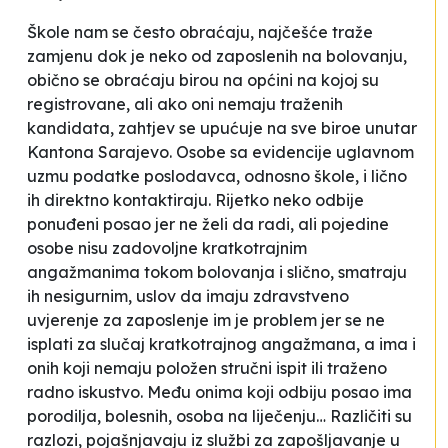
Škole nam se često obraćaju, najčešće traže
zamjenu dok je neko od zaposlenih na bolovanju,
obično se obraćaju birou na općini na kojoj su
registrovane, ali ako oni nemaju traženih
kandidata, zahtjev se upućuje na sve biroe unutar
Kantona Sarajevo. Osobe sa evidencije uglavnom
uzmu podatke poslodavca, odnosno škole, i lično
ih direktno kontaktiraju. Rijetko neko odbije
ponuđeni posao jer ne želi da radi, ali pojedine
osobe nisu zadovoljne kratkotrajnim
angažmanima tokom bolovanja i slično, smatraju
ih nesigurnim, uslov da imaju zdravstveno
uvjerenje za zaposlenje im je problem jer se ne
isplati za slučaj kratkotrajnog angažmana, a ima i
onih koji nemaju položen stručni ispit ili traženo
radno iskustvo. Među onima koji odbiju posao ima
porodilja, bolesnih, osoba na liječenju… Različiti su
razlozi,
pojašnjavaju iz službi za zapošljavanje u