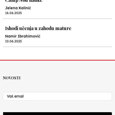
Camp Nou nauke
Jelena Kalinić
16.06.2025
Ishodi učenja u zahodu mature
Namir Ibrahimović
10.06.2025
Kraj školske godine, fotofiniš
Anes Osmić
04.06.2025
NOVOSTI
Reformar’s Coming
Nenad Veličković
29.10.2024
Cuke i djeca