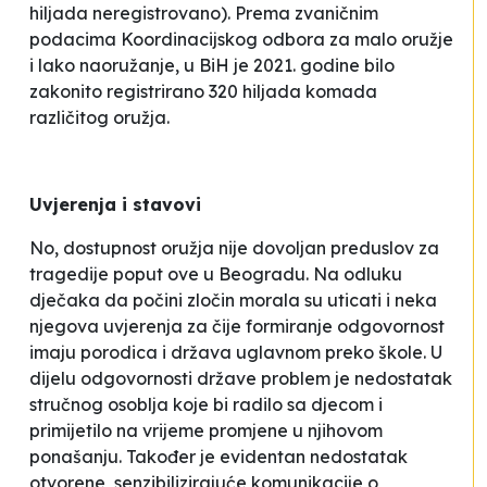
hiljada neregistrovano). Prema zvaničnim
podacima Koordinacijskog odbora za malo oružje
i lako naoružanje, u BiH je 2021. godine bilo
zakonito registrirano 320 hiljada komada
različitog oružja.
Uvjerenja i stavovi
No, dostupnost oružja nije dovoljan preduslov za
tragedije poput ove u Beogradu. Na odluku
dječaka da počini zločin morala su uticati i neka
njegova uvjerenja za čije formiranje odgovornost
imaju porodica i država uglavnom preko škole. U
dijelu odgovornosti države problem je nedostatak
stručnog osoblja koje bi radilo sa djecom i
primijetilo na vrijeme promjene u njihovom
ponašanju. Također je evidentan nedostatak
otvorene, senzibilizirajuće komunikacije o