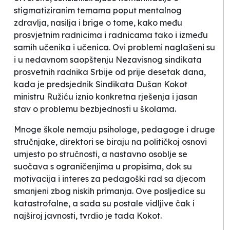
stigmatiziranim temama poput mentalnog
zdravlja, nasilja i brige o tome, kako među
prosvjetnim radnicima i radnicama tako i između
samih učenika i učenica. Ovi problemi naglašeni su
i u nedavnom saopštenju Nezavisnog sindikata
prosvetnih radnika Srbije od prije desetak dana,
kada je predsjednik Sindikata Dušan Kokot
ministru Ružiću iznio konkretna rješenja i jasan
stav o problemu bezbjednosti u školama.
Mnoge škole nemaju psihologe, pedagoge i druge
stručnjake, direktori se biraju na političkoj osnovi
umjesto po stručnosti, a nastavno osoblje se
suočava s ograničenjima u propisima, dok su
motivacija i interes za pedagoški rad sa djecom
smanjeni zbog niskih primanja. Ove posljedice su
katastrofalne, a sada su postale vidljive čak i
najširoj javnosti, tvrdio je tada Kokot.