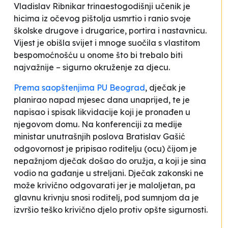
Vladislav Ribnikar trinaestogodišnji učenik je
hicima iz očevog pištolja usmrtio i ranio svoje
školske drugove i drugarice, portira i nastavnicu.
Vijest je obišla svijet i mnoge suočila s vlastitom
bespomoćnošću u onome što bi trebalo biti
najvažnije – sigurno okruženje za djecu.
Prema saopštenjima PU Beograd
, dječak je
planirao napad mjesec dana unaprijed, te je
napisao i spisak likvidacije koji je pronađen u
njegovom domu. Na konferenciji za medije
ministar unutrašnjih poslova Bratislav Gašić
odgovornost je pripisao roditelju (ocu) čijom je
nepažnjom dječak došao do oružja, a koji je sina
vodio na gađanje u streljani. Dječak zakonski ne
može krivično odgovarati jer je maloljetan, pa
glavnu krivnju snosi roditelj, pod sumnjom da je
izvršio teško krivično djelo protiv opšte sigurnosti.