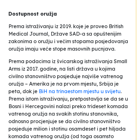
Dostupnost oružja
Prema istraživanju iz 2019. koje je proveo British
Medical Journal, Države SAD-a sa opuštenijim
zakonima o oružju i većim stopama posjedovanja
oružja imaju veće stope masovnih pucnjava.
Prema podacima iz švicarskog istraživanja Small
Arms iz 2017. godine, na listi država u kojima
civilno stanovništvo posjeduje najviše vatrenog
oružja – Amerika je na prvom mjestu, Srbija je
peta, dok je
BiH na trinaestom mjestu u svijetu
.
Prema istom istraživanju, pretpostavlja se da se u
Bosni i Hercegovini nalazi preko trideset komada
vatrenog oružja na svakih stotinu stanovnika,
odnosno procjenjuje se da civilno stanovništvo
posjeduje milion i stotinu osamdeset i pet hiljada
komada vatrenog oružja (od toga osamsto