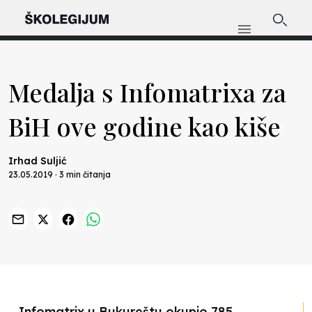
Medalja s Infomatrixa za
BiH ove godine kao kiše
Irhad Suljić
23.05.2019 · 3 min čitanja
Previous
Nex
Infomatrix u Bukureštu okupio 785