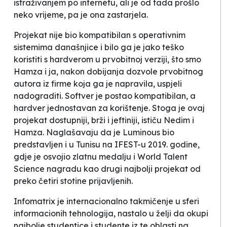
istraživanjem po internetu, ali je od tada prošlo
neko vrijeme, pa je ona zastarjela.
Projekat nije bio kompatibilan s operativnim
sistemima današnjice i bilo ga je jako teško
koristiti s hardverom u prvobitnoj verziji, što smo
Hamza i ja, nakon dobijanja dozvole prvobitnog
autora iz firme koja ga je napravila, uspjeli
nadograditi. Softver je postao kompatibilan, a
hardver jednostavan za korištenje. Stoga je ovaj
projekat dostupniji, brži i jeftiniji
, ističu Nedim i
Hamza. Naglašavaju da je
Luminous
bio
predstavljen i u Tunisu na IFEST-u 2019. godine,
gdje je osvojio zlatnu medalju i
World Talent
Science
nagradu kao drugi najbolji projekat od
preko četiri stotine prijavljenih.
Infomatrix je internacionalno takmičenje u sferi
informacionih tehnologija, nastalo u želji da okupi
najbolje studentice i studente iz te oblasti na