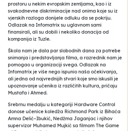
prostoru u nekim evropskim zemljama, kao i iz
svakodnevne diskriminacije nad onima koje su iz
vjerskih razloga donijele odluku da se pokriju.
Odlazak na Infomatrix su uglavnom sami
finansirali, ali su dobili i nekoliko donacija od
kompanija iz Tuzle.
Škola nam je dala par slobodnih dana za potrebe
snimanja i predstavljanja filma, a razrednik nam je
pomogao u organizaciji svega. Odlazak na
Infomatrix je više nego ispunio naša očekivanja,
ali jedna od najvrednijih stvari koje smo iskusili je
upoznavanje učenika iz različitih kultura
, pričaju
Mustafa i Ahmed.
Srebrnu medalju u kategoriji Hardware Control
donose učenice koledža Richmond Park iz Bihaća
Amna Delić–Ibukić, Nedžma Jaganjac i njihov
supervizor Muhamed Mujkić sa filmom
The Game