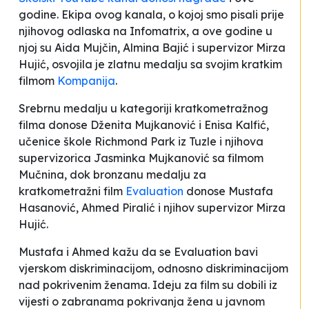
godine. Ekipa ovog kanala, o kojoj smo pisali prije
njihovog odlaska na Infomatrix, a ove godine u
njoj su Aida Mujčin, Almina Bajić i supervizor Mirza
Hujić, osvojila je zlatnu medalju sa svojim kratkim
filmom
Kompanija
.
Srebrnu medalju u kategoriji kratkometražnog
filma donose Dženita Mujkanović i Enisa Kalfić,
učenice škole Richmond Park iz Tuzle i njihova
supervizorica Jasminka Mujkanović sa filmom
Mučnina
, dok bronzanu medalju za
kratkometražni film
Evaluation
donose Mustafa
Hasanović, Ahmed Piralić i njihov supervizor Mirza
Hujić.
Mustafa i Ahmed kažu da se
Evaluation
bavi
vjerskom diskriminacijom, odnosno diskriminacijom
nad pokrivenim ženama
. Ideju za film su dobili iz
vijesti o zabranama pokrivanja žena u javnom