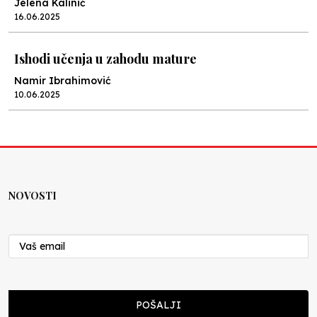
Jelena Kalinić
16.06.2025
Ishodi učenja u zahodu mature
Namir Ibrahimović
10.06.2025
Kraj školske godine, fotofiniš
Anes Osmić
04.06.2025
NOVOSTI
Reformar’s Coming
Nenad Veličković
29.10.2024
Cuke i djeca
POŠALJI
Školegijum redakcija