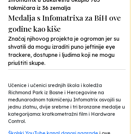
takmičara iz 36 zemalja
Medalja s Infomatrixa za BiH ove
godine kao kiše
Značaj njihovog projekta je ogroman jer su
shvatili da mogu izraditi puno jeftinije eye
trackere, dostupne i ljudima koji ne mogu
priuštiti skupe.
Učenice i učenici srednjih škola i koledža
Richmond Park iz Bosne i Hercegovine na
međunarodnom takmičenju Infomatrix osvojili su
jednu zlatnu, dvije srebrne i tri bronzane medalje u
kategorijama: kratkometražni film i Hardware
Control.
Školski YouTube kanal donosi nagrade
i ove