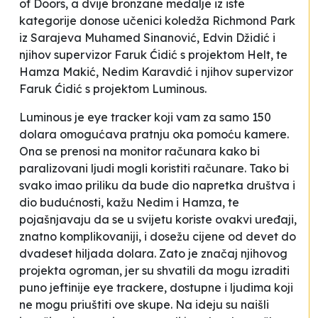
of Doors
, a dvije bronzane medalje iz iste
kategorije donose učenici koledža Richmond Park
iz Sarajeva Muhamed Sinanović, Edvin Džidić i
njihov supervizor Faruk Ćidić s projektom
Helt
, te
Hamza Makić, Nedim Karavdić i njihov supervizor
Faruk Ćidić s projektom
Luminous
.
Luminous
je
eye tracker
koji vam za samo 150
dolara omogućava pratnju oka pomoću kamere.
Ona se prenosi na monitor računara kako bi
paralizovani ljudi mogli koristiti računare. Tako bi
svako imao priliku da bude dio napretka društva i
dio budućnosti
, kažu Nedim i Hamza, te
pojašnjavaju da se u svijetu koriste ovakvi uređaji,
znatno komplikovaniji, i dosežu cijene od devet do
dvadeset hiljada dolara. Zato je značaj njihovog
projekta ogroman, jer su shvatili da mogu izraditi
puno jeftinije
eye trackere
, dostupne i ljudima koji
ne mogu priuštiti ove skupe. Na ideju su naišli