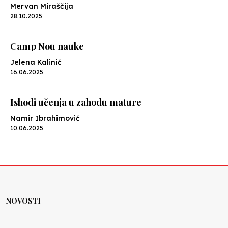
Mervan Miraščija
28.10.2025
Camp Nou nauke
Jelena Kalinić
16.06.2025
Ishodi učenja u zahodu mature
Namir Ibrahimović
10.06.2025
Kraj školske godine, fotofiniš
Anes Osmić
04.06.2025
NOVOSTI
Reformar’s Coming