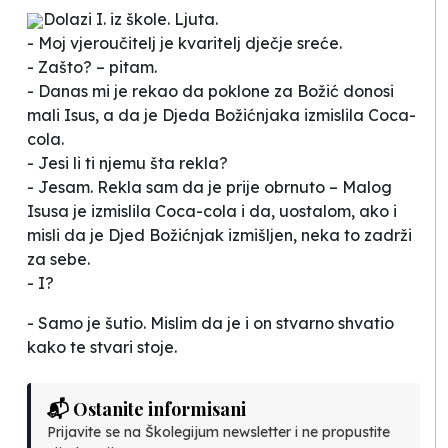
Dolazi I. iz škole. Ljuta.
- Moj vjeroučitelj je kvaritelj dječje sreće.
- Zašto? – pitam.
- Danas mi je rekao da poklone za Božić donosi
mali Isus, a da je Djeda Božićnjaka izmislila Coca-
cola.
- Jesi li ti njemu šta rekla?
- Jesam. Rekla sam da je prije obrnuto – Malog
Isusa je izmislila Coca-cola i da, uostalom, ako i
misli da je Djed Božićnjak izmišljen, neka to zadrži
za sebe.
- I?
- Samo je šutio. Mislim da je i on stvarno shvatio
kako te stvari stoje.
📬 Ostanite informisani
Prijavite se na Školegijum newsletter i ne propustite