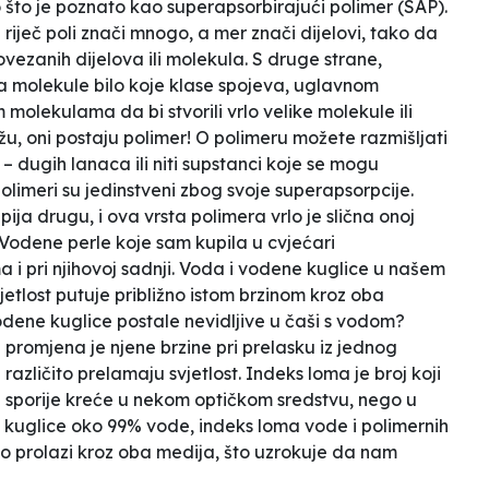
što je poznato kao superapsorbirajući polimer (SAP).
 riječ
poli
znači mnogo, a
mer
znači dijelovi, tako da
povezanih dijelova ili molekula. S druge strane,
a molekule bilo koje klase spojeva, uglavnom
molekulama da bi stvorili vrlo velike molekule ili
, oni postaju polimer! O polimeru možete razmišljati
 dugih lanaca ili niti supstanci koje se mogu
olimeri su jedinstveni zbog svoje superapsorpcije.
ija drugu, i ova vrsta polimera vrlo je slična onoj
 Vodene perle koje sam kupila u cvjećari
 i pri njihovoj sadnji. Voda i vodene kuglice u našem
jetlost putuje približno istom brzinom kroz oba
 vodene kuglice postale nevidljive u čaši s vodom?
i promjena je njene brzine pri prelasku iz jednog
različito prelamaju svjetlost. Indeks loma je broj koji
ti sporije kreće u nekom optičkom sredstvu, nego u
kuglice oko 99% vode, indeks loma vode i polimernih
dnako prolazi kroz oba medija, što uzrokuje da nam