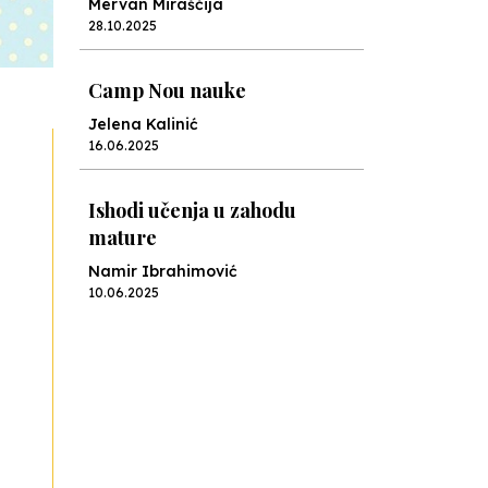
Mervan Miraščija
28.10.2025
Camp Nou nauke
Jelena Kalinić
16.06.2025
Ishodi učenja u zahodu
mature
Namir Ibrahimović
10.06.2025
Kraj školske godine, fotofiniš
Anes Osmić
04.06.2025
Reformar’s Coming