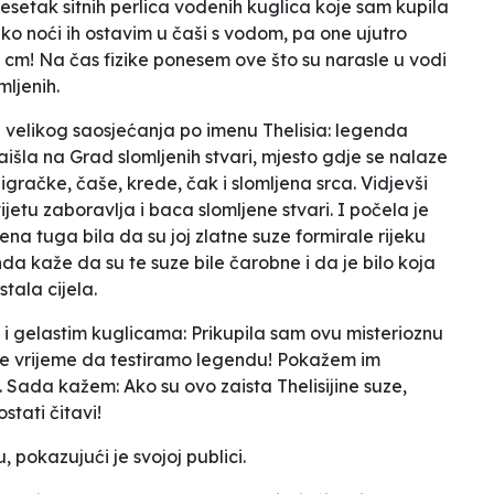
setak sitnih perlica vodenih kuglica koje sam kupila
reko noći ih ostavim u čaši s vodom, pa one ujutro
1 cm! Na čas fizike ponesem ove što su narasle u vodi
mljenih.
 velikog saosjećanja po imenu Thelisia: legenda
išla na Grad slomljenih stvari, mjesto gdje se nalaze
 igračke, čaše, krede, čak i slomljena srca. Vidjevši
vijetu zaboravlja i baca slomljene stvari.
I počela je
ena tuga bila da su joj zlatne suze formirale rijeku
nda kaže da su te suze bile čarobne i da je bilo koja
tala cijela.
i gelastim kuglicama:
Prikupila sam ovu misterioznu
a je vrijeme da testiramo legendu!
Pokažem im
šu. Sada kažem:
Ako su ovo zaista Thelisijine suze,
stati čitavi!
, pokazujući je svojoj publici.