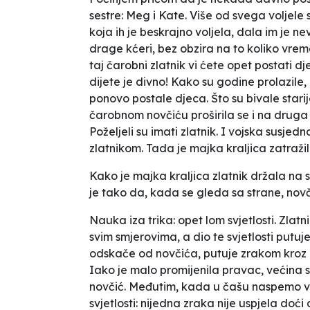
sestre: Meg i Kate. Više od svega voljele 
koja ih je beskrajno voljela, dala im je ne
drage kćeri, bez obzira na to koliko vrem
taj čarobni zlatnik vi ćete opet postati dj
dijete je divno! Kako su godine prolazile,
ponovo postale djeca. Što su bivale starije,
čarobnom novčiću proširila se i na druga kr
Poželjeli su imati zlatnik. I vojska susje
zlatnikom. Tada je majka kraljica zatraž
Kako je majka kraljica zlatnik držala na 
je tako da, kada se gleda sa strane, nov
Nauka iza trika: opet lom svjetlosti. Zlatn
svim smjerovima, a dio te svjetlosti putu
odskače
od novčića, putuje zrakom kroz p
Iako je malo promijenila pravac, većina sv
novčić. Međutim, kada u čašu naspemo vod
svjetlosti: nijedna zraka nije uspjela doć