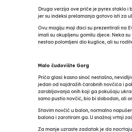
Druga verzija ove priče je pyrex staklo i b
jer su indeksi prelamanja gotovo isti za ulj
Ovu
magiju
moji đaci su prezentirali na 
imali su okupljenu gomilu djece. Neka su
nestao polomljeni dio kuglice, ali su rodite
Malo čudovište Gorg
Priča glasi: kasno sinoć nestašno, nevidl
jedan od najdražih čarobnih novčića i po
zarobljavanja onih koji ga pokušaju ukras
samo pustio novčić, bio bi slobodan, ali 
Stavim novčić u balon, normalno napušem 
balona i zarotiram ga. U snažnoj vrtnji za
Za manje uzraste zadatak je da nacrtaju 