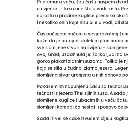
Priprema: u veću, širu čašu naspem dvade
u cvjećari – to su one što u vodi rastu. P
narastu u prozirne kuglice prečnika oko 
i nekoliko onih koje nisu bile u vodi, ali slo
Čas počinjem pričom o nevjerovatnoj ženi
kaže da je putujući dalekim planinama na
sve slomljene stvari na svijetu – slomljene
ovaj Grad, uzdahnula je:
Toliko ljudi na s
gorko plakati zlatnim suzama. Tolika je nj
koja se slila u čudno, zlatno jezero. Lege
slomljena stvar uronjena u njih ponovo pos
Pokažem im napunjenu čašu sa tečnošću 
tečnost iz jezera Thelisijinih suza. A sad
slomljene kuglice i ubacim ih u veću ča
slomljeni komadi će nestati i ponovo će po
Sada iz velike čaše izvučem cijelu kuglicu