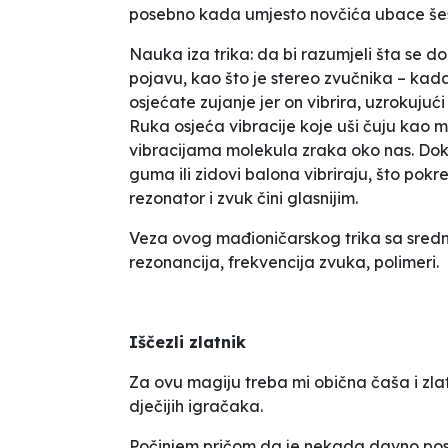
posebno kada umjesto novčića ubace še
Nauka iza trika: da bi razumjeli šta se 
pojavu, kao što je stereo zvučnika – kad
osjećate
zujanje
jer on vibrira, uzrokujući
Ruka osjeća vibracije koje uši čuju kao m
vibracijama molekula zraka oko nas. Dok s
guma ili zidovi balona vibriraju, što pok
rezonator i zvuk čini glasnijim.
Veza ovog
mađioničarskog trika
sa sredn
rezonancija, frekvencija zvuka, polimeri.
Iščezli zlatnik
Za ovu magiju treba mi obična čaša i
zla
dječijih igračaka.
Počinjem pričom da je nekada davno postoj