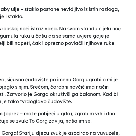
aby ulje – staklo postane nevidljivo iz istih razloga,
e i staklo.
Evropskoj noći istraživača. Na svom štandu cijelu noć
 gurnula ruku u čašu da se sama uvjere gdje je
lji bili napeti, čak i oprezno povlačili njihove ruke.
jivo, sićušno čudovište po imenu Gorg ugrabilo mi je
bjeglo s njim. Srećom, čarobni novčić ima način
ti. Zatvorio je Gorga okruživši ga balonom. Kad bi
on je tako tvrdoglavo čudovište.
(oprez – može pobjeći u grlo), zgrabim vrh i dno
čuje se zvuk:
To Gorg zavija
, našalim se.
Gorga! Stariju djecu zvuk je asocirao na vuvuzele,