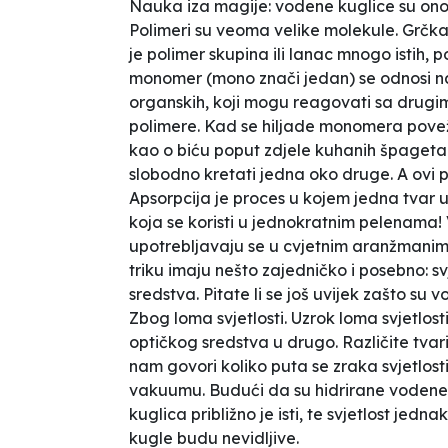
Nauka iza magije: vodene kuglice su ono 
Polimeri su veoma velike molekule. Grčka
je polimer skupina ili lanac mnogo istih, 
monomer (
mono
znači jedan) se odnosi n
organskih, koji mogu reagovati sa drugim 
polimere. Kad se hiljade monomera povežu
kao o biću poput zdjele kuhanih špageta –
slobodno kretati jedna oko druge. A ovi p
Apsorpcija je proces u kojem jedna tvar up
koja se koristi u jednokratnim pelenama!
upotrebljavaju se u cvjetnim aranžmanima
triku imaju nešto zajedničko i posebno: sv
sredstva. Pitate li se još uvijek zašto su
Zbog loma svjetlosti. Uzrok loma svjetlost
optičkog sredstva u drugo. Različite tvari 
nam govori koliko puta se zraka svjetlos
vakuumu. Budući da su hidrirane vodene 
kuglica približno je isti, te svjetlost je
kugle budu nevidljive.