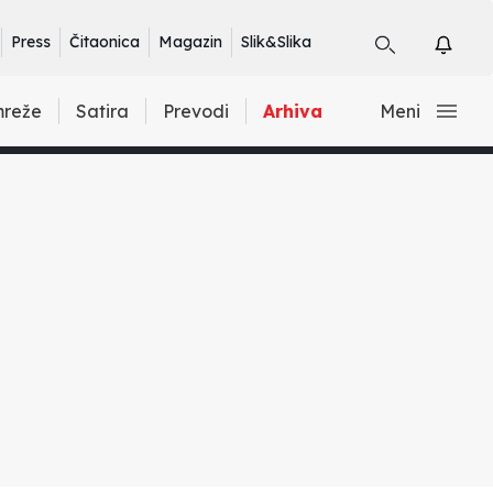
Press
Čitaonica
Magazin
Slik&Slika
mreže
Satira
Prevodi
Arhiva
Meni