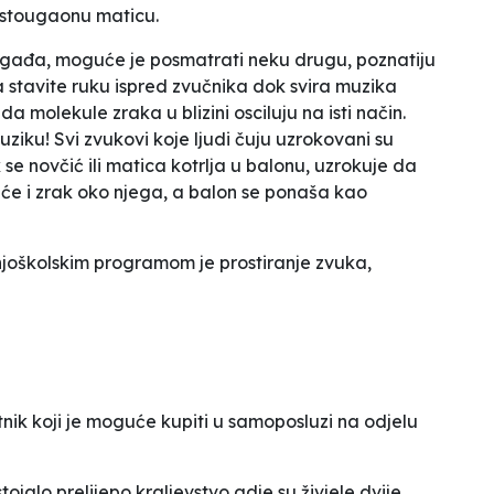
stougaonu maticu.
događa, moguće je posmatrati neku drugu, poznatiju
a stavite ruku ispred zvučnika dok svira muzika
 da molekule zraka u blizini osciluju na isti način.
uziku! Svi zvukovi koje ljudi čuju uzrokovani su
e novčić ili matica kotrlja u balonu, uzrokuje da
reće i zrak oko njega, a balon se ponaša kao
joškolskim programom je prostiranje zvuka,
tnik
koji je moguće kupiti u samoposluzi na odjelu
alo prelijepo kraljevstvo gdje su živjele dvije