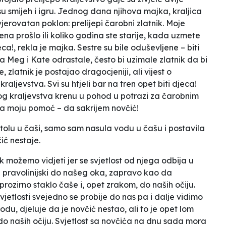
su smijeh i igru. Jednog dana njihova majka, kraljica
vjerovatan poklon: prelijepi čarobni zlatnik.
Moje
ena prošlo ili koliko godina ste starije, kada uzmete
eca!
, rekla je majka. Sestre su bile oduševljene – biti
 a Meg i Kate odrastale, često bi uzimale zlatnik da bi
 zlatnik je postajao dragocjeniji, ali vijest o
aljevstva. Svi su htjeli bar na tren opet biti djeca!
dnog kraljevstva krenu u pohod u potrazi za čarobnim
ila moju pomoć – da sakrijem novčić!
stolu u čaši, samo sam nasula vodu u čašu i postavila
čić
nestaje
.
ik možemo vidjeti jer se svjetlost od njega odbija u
je pravolinijski do našeg oka, zapravo kao da
rozirno staklo čaše i, opet zrakom, do naših očiju.
jetlosti svejedno se probije do nas pa i dalje vidimo
u, djeluje da je novčić nestao, ali to je opet lom
i do naših očiju. Svjetlost sa novčića na dnu sada mora