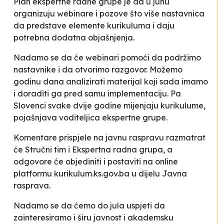
Plan ekspertne radne grupe je da u junu
organizuju webinare i pozove što više nastavnica
da predstave elemente kurikuluma i daju
potrebna dodatna objašnjenja.
Nadamo se da će webinari pomoći da podržimo
nastavnike i da otvorimo razgovor. Možemo
godinu dana analizirati materijal koji sada imamo
i doraditi ga pred samu implementaciju. Pa
Slovenci svake dvije godine mijenjaju kurikulume
,
pojašnjava voditeljica ekspertne grupe.
Komentare prispjele na javnu raspravu razmatrat
će Stručni tim i Ekspertna radna grupa, a
odgovore će objediniti i postaviti na online
platformu kurikulum.ks.gov.ba u dijelu Javna
rasprava.
Nadamo se da ćemo do jula uspjeti da
zainteresiramo i širu javnost i akademsku