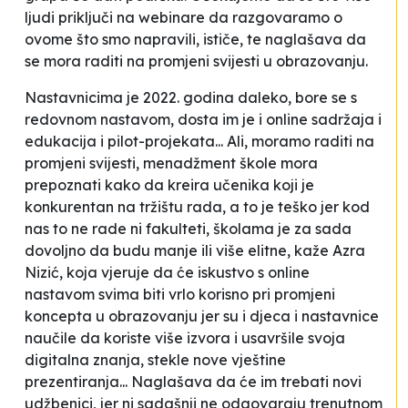
ljudi priključi na webinare da razgovaramo o
ovome što smo napravili
, ističe, te naglašava da
se mora raditi na promjeni svijesti u obrazovanju.
Nastavnicima je 2022. godina daleko, bore se s
redovnom nastavom, dosta im je i online sadržaja i
edukacija i pilot-projekata... Ali, moramo raditi na
promjeni svijesti, menadžment škole mora
prepoznati kako da kreira učenika koji je
konkurentan na tržištu rada, a to je teško jer kod
nas to ne rade ni fakulteti, školama je za sada
dovoljno da budu manje ili više elitne
, kaže Azra
Nizić, koja vjeruje da će iskustvo s online
nastavom svima biti vrlo korisno pri promjeni
koncepta u obrazovanju jer su i djeca i nastavnice
naučile da koriste više izvora i usavršile svoja
digitalna znanja, stekle nove vještine
prezentiranja... Naglašava da će im trebati novi
udžbenici, jer ni sadašnji ne odgovaraju trenutnom