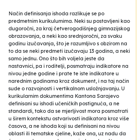
Način definisanja ishoda razlikuje se po
predmetnim kurikulumima. Neki su postavljeni kao
dugoročni, za kraj četverogodišnjeg gimnazijskog
obrazovanja, a neki kao srednjoročni, za svaku
godinu izučavanja, što je razumljivo s obzirom na
to da se neki predmeti izučavaju 13 godina, a neki
samo jednu. Ono što bih voljela jeste da
nastavnici, pa i roditelji, posmatraju indikatore na
nivou jedne godine i prate te iste indikatore u
narednim godinama kroz dokument, i na taj način
sude o razvojnosti i vertikalnom usložnjavanju. U
kurikularnim dokumentima Kantona Sarajevo
definisani su ishodi učeničkih postignuća, a ne
standardi, tako da se mjerljivost mora posmatrati
u širem kontekstu ostvarivosti indikatora kroz više
časova, a ne ishoda koji su definisani na nivou
oblasti ili tematske cjeline
, kaže ona, uz nadu da