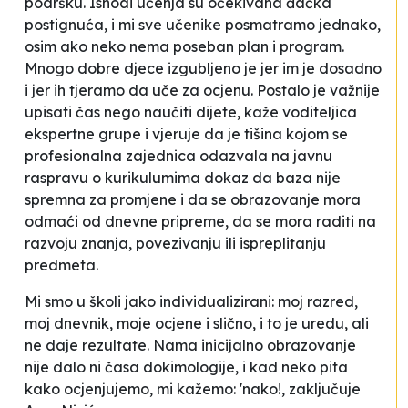
podršku. Ishodi učenja su očekivana đačka
postignuća, i mi sve učenike posmatramo jednako,
osim ako neko nema poseban plan i program.
Mnogo dobre djece izgubljeno je jer im je dosadno
i jer ih tjeramo da uče za ocjenu. Postalo je važnije
upisati čas nego naučiti dijete
, kaže voditeljica
ekspertne grupe i vjeruje da je tišina kojom se
profesionalna zajednica odazvala na javnu
raspravu o kurikulumima dokaz da
baza
nije
spremna za promjene i da se obrazovanje mora
odmaći od dnevne pripreme, da se mora raditi na
razvoju znanja, povezivanju ili ispreplitanju
predmeta.
Mi smo u školi jako individualizirani: moj razred,
moj dnevnik, moje ocjene i slično, i to je uredu, ali
ne daje rezultate. Nama inicijalno obrazovanje
nije dalo ni časa dokimologije, i kad neko pita
kako ocjenjujemo, mi kažemo:
'nako!
,
zaključuje