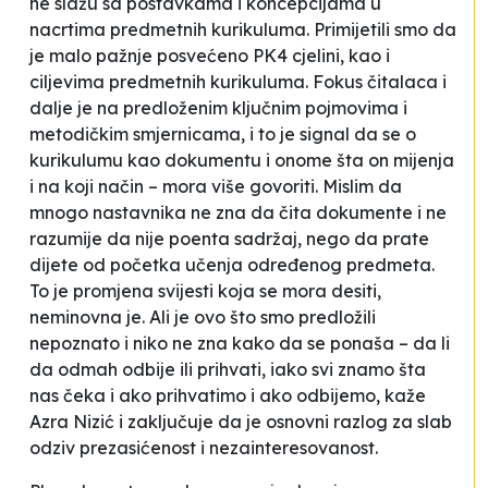
ne slažu sa postavkama i koncepcijama u
nacrtima predmetnih kurikuluma. Primijetili smo da
je malo pažnje posvećeno PK4 cjelini, kao i
ciljevima predmetnih kurikuluma. Fokus čitalaca i
dalje je na predloženim ključnim pojmovima i
metodičkim smjernicama, i to je signal da se o
kurikulumu kao dokumentu i onome šta on mijenja
i na koji način – mora više govoriti. Mislim da
mnogo nastavnika ne zna da čita dokumente i ne
razumije da nije poenta sadržaj, nego da prate
dijete od početka učenja određenog predmeta.
To je promjena svijesti koja se mora desiti,
neminovna je. Ali je ovo što smo predložili
nepoznato i niko ne zna kako da se ponaša – da li
da odmah odbije ili prihvati, iako svi znamo šta
nas čeka i ako prihvatimo i ako odbijemo
, kaže
Azra Nizić i zaključuje da je osnovni razlog za slab
odziv prezasićenost i nezainteresovanost.