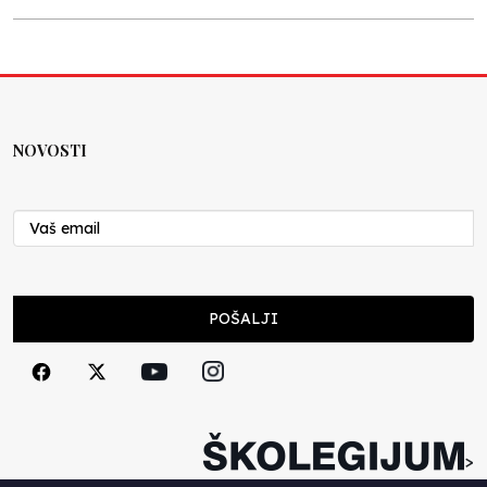
Kraj školske godine, fotofiniš
Anes Osmić
04.06.2025
NOVOSTI
Reformar’s Coming
Nenad Veličković
29.10.2024
Cuke i djeca
POŠALJI
Školegijum redakcija
06.12.2023
Francuski i može i ne može, ali turski može
svakako
>
Smiljana Vovna