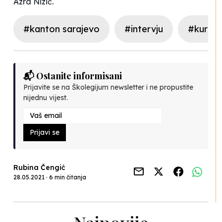
Azra Nizić.
#kanton sarajevo
#intervju
#kuriku
📬 Ostanite informisani
Prijavite se na Školegijum newsletter i ne propustite
nijednu vijest.
Prijavi se
Rubina Čengić
28.05.2021 · 6 min čitanja