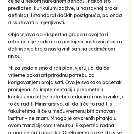
će se u nekom narednom periodu, nakon što
predloženi kurikulumi zažive, u nastavnoj praksi
definisati i standardi đačkih postignuća, pa onda
diskutovati o mjerljivosti.
Objašnjava da Ekspertna grupa u ovoj fazi
reforme nije zadirala u postojeći nastavni plan i u
definisanje broja nastavnih sati na sedmičnom
nivou.
Mi za sada nismo dirali plan, vjerujući da će
vrijeme pokazati prirodnu potrebu za
korigovanjem broja sati. Ovo je svakako početak
promjena. Za implementaciju predmetnih
kurikuluma bit će potrebno educirati nastavnike, i
to će raditi Ministarstvo, ali da li će to raditi s
fakultetima ili će u međuvremenu biti osnovan
institut – ne znam. Mnogo je otvorenih pitanja u
ovom tranzicijskom trenutku. Ekspertna radna
grupa će dati podršku. Očekujemo da se što više