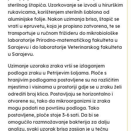
sterilnog štapića. Uzorkovanje se izvodi u hirurškim
rukavicama, korištenjem sterilnih šablona od
aluminijske folije. Nakon uzimanja brisa, štapić se
vrati u epruvetu, koja je propisno zatvorena, te se
transportuje u ručnom frižideru do mikrobiološke
laboratorije Prirodno-matematičkog fakulteta u
Sarajevu i do laboratorije Veterinarskog fakulteta
u Sarajevu.
Uzimanje uzoraka zraka vrši se izlaganjem
podloga zraku u Petrijevim šoljama. Ploče s
hranjivim podlogama postavljene su na različitim
mjestima i visinama u prostoriji gdje se u zraku želi
odrediti broj klica. Postavljaju se horizontalno i
otvorene su, tako da mikroorganizmi iz zraka
mogu padati na površinu podloga. Tako
postavljene, ploče stoje 3-6 sati. Da bi se
omogućilo razmnožavanje bakterija za dalju
analizu, svaki uzorak brisa zasijan je u tečnu