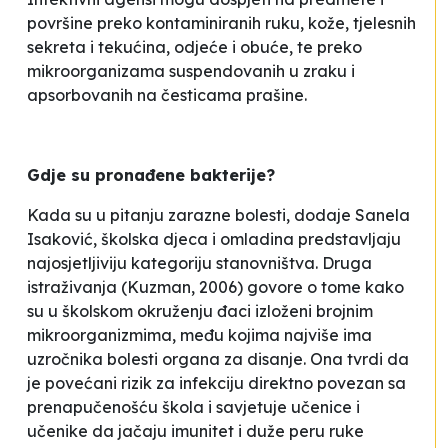
površine preko kontaminiranih ruku, kože, tjelesnih
sekreta i tekućina, odjeće i obuće, te preko
mikroorganizama suspendovanih u zraku i
apsorbovanih na česticama prašine
.
Gdje su pronađene bakterije?
Kada su u pitanju zarazne bolesti, dodaje Sanela
Isaković, školska djeca i omladina predstavljaju
najosjetljiviju kategoriju stanovništva. Druga
istraživanja (Kuzman, 2006) govore o tome kako
su u školskom okruženju đaci izloženi brojnim
mikroorganizmima, među kojima najviše ima
uzročnika bolesti organa za disanje. Ona tvrdi da
je
povećani rizik za infekciju direktno povezan sa
prenapučenošću škola
i savjetuje učenice i
učenike da
jačaju imunitet i duže peru ruke