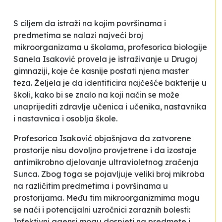
S ciljem da istraži na kojim površinama i
predmetima se nalazi najveći broj
mikroorganizama u školama, profesorica biologije
Sanela Isaković provela je istraživanje u Drugoj
gimnaziji, koje će kasnije postati njena master
teza. Željela je da identificira najčešće bakterije u
školi, kako bi se znalo na koji način se može
unaprijediti zdravlje učenica i učenika, nastavnika
i nastavnica i osoblja škole.
Profesorica Isaković objašnjava da zatvorene
prostorije nisu dovoljno provjetrene i da izostaje
antimikrobno djelovanje ultravioletnog zračenja
Sunca. Zbog toga se pojavljuje veliki broj mikroba
na različitim predmetima i površinama u
prostorijama. Među tim mikroorganizmima mogu
se naći i potencijalni uzročnici zaraznih bolesti:
Infektivni agensi mogu dospjeti na predmete i