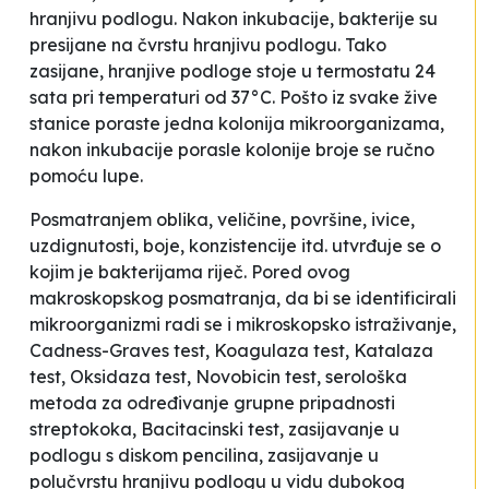
hranjivu podlogu. Nakon inkubacije, bakterije su
presijane na čvrstu hranjivu podlogu. Tako
zasijane, hranjive podloge stoje u termostatu 24
sata pri temperaturi od 37°C. Pošto iz svake žive
stanice poraste jedna kolonija mikroorganizama,
nakon inkubacije porasle kolonije broje se ručno
pomoću lupe.
Posmatranjem oblika, veličine, površine, ivice,
uzdignutosti, boje, konzistencije itd. utvrđuje se o
kojim je bakterijama riječ. Pored ovog
makroskopskog posmatranja, da bi se identificirali
mikroorganizmi radi se i mikroskopsko istraživanje,
Cadness-Graves test, Koagulaza test, Katalaza
test, Oksidaza test, Novobicin test, serološka
metoda za određivanje grupne pripadnosti
streptokoka, Bacitacinski test, zasijavanje u
podlogu s diskom pencilina, zasijavanje u
polučvrstu hranjivu podlogu u vidu dubokog