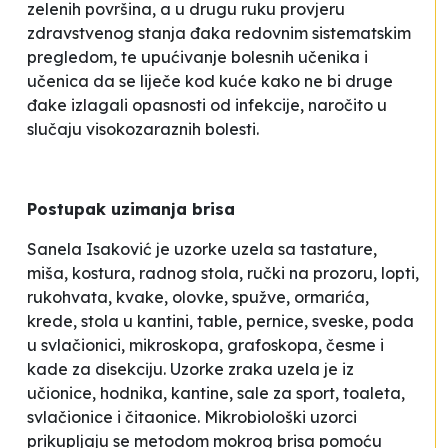
zelenih površina, a u drugu ruku provjeru
zdravstvenog stanja đaka redovnim sistematskim
pregledom, te upućivanje bolesnih učenika i
učenica da se liječe kod kuće kako ne bi druge
đake izlagali opasnosti od infekcije, naročito u
slučaju visokozaraznih bolesti.
Postupak uzimanja brisa
Sanela Isaković je uzorke uzela sa tastature,
miša, kostura, radnog stola, ručki na prozoru, lopti,
rukohvata, kvake, olovke, spužve, ormarića,
krede, stola u kantini, table, pernice, sveske, poda
u svlačionici, mikroskopa, grafoskopa, česme i
kade za disekciju. Uzorke zraka uzela je iz
učionice, hodnika, kantine, sale za sport, toaleta,
svlačionice i čitaonice. Mikrobiološki uzorci
prikupljaju se metodom mokrog brisa pomoću