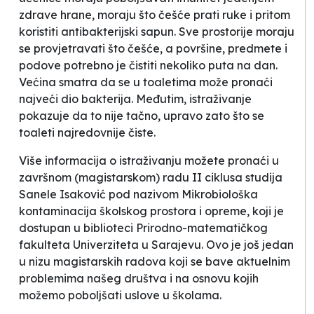
zdrave hrane, moraju što češće prati ruke i pritom
koristiti antibakterijski sapun. Sve prostorije moraju
se provjetravati što češće, a površine, predmete i
podove potrebno je čistiti nekoliko puta na dan.
Većina smatra da se u toaletima može pronaći
najveći dio bakterija. Međutim, istraživanje
pokazuje da to nije tačno, upravo zato što se
toaleti najredovnije čiste.
Više informacija o istraživanju možete pronaći u
završnom (magistarskom) radu II ciklusa studija
Sanele Isaković pod nazivom
Mikrobiološka
kontaminacija školskog prostora i opreme
, koji je
dostupan u biblioteci Prirodno-matematičkog
fakulteta Univerziteta u Sarajevu. Ovo je još jedan
u nizu magistarskih radova koji se bave aktuelnim
problemima našeg društva i na osnovu kojih
možemo poboljšati uslove u školama.