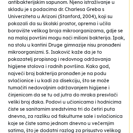
antibakterijskim sapunom
. Njeno istraživanje u
skladu je s podacima dr. Charlesa Greba s
Univerziteta u Arizoni (Stanford, 2004), koji su
pokazali da su školski prostor, oprema i učila
boravište velikog broja mikroorganizama, gdje se
na maloj površini mogu naći milioni bakterija. Ipak,
na stolu u kantini Druge gimnazije nisu pronađeni
mikroorganizmi. S. Isaković kaže da je to
pokazatelj propisnog i redovnog održavanja
higijene stolova i radnih površina. Kako god,
najveći broj bakterija pronađen je na podu
svlačionice i u kadi za disekciju, što se može
tumačiti nedovoljnim održavanjem higijene i
činjenicom da se tu od jutra do mraka presvlači
veliki broj đaka.
Podovi u učionicama i hodnicima
čiste se sanitarnim sredstvima tri do četiri puta
dnevno, za razliku od fiskulturne sale i svlačionica
koje se čiste samo jednom dnevno u večernjim
satima, što je dodatni razlog za prisustvo velikog