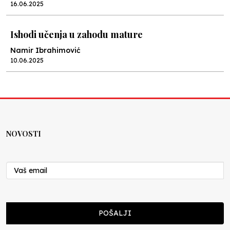
16.06.2025
Ishodi učenja u zahodu mature
Namir Ibrahimović
10.06.2025
Kraj školske godine, fotofiniš
Anes Osmić
04.06.2025
NOVOSTI
Reformar’s Coming
Nenad Veličković
29.10.2024
Cuke i djeca
POŠALJI
Školegijum redakcija
06.12.2023