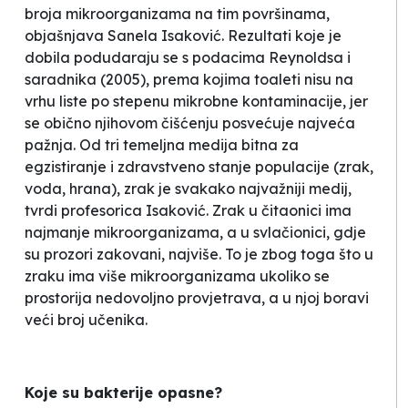
broja mikroorganizama na tim površinama
,
objašnjava Sanela Isaković. Rezultati koje je
dobila podudaraju se s podacima Reynoldsa i
saradnika (2005), prema kojima toaleti nisu na
vrhu liste po stepenu mikrobne kontaminacije, jer
se obično njihovom čišćenju posvećuje najveća
pažnja.
Od tri temeljna medija bitna za
egzistiranje i zdravstveno stanje populacije (zrak,
voda, hrana), zrak je svakako najvažniji medij
,
tvrdi profesorica Isaković. Zrak u čitaonici ima
najmanje mikroorganizama, a u svlačionici, gdje
su prozori zakovani, najviše. To je zbog toga što u
zraku ima više mikroorganizama ukoliko se
prostorija nedovoljno provjetrava, a u njoj boravi
veći broj učenika.
Koje su bakterije opasne?