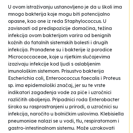
U ovom istraživanju ustanovljeno je da u školi ima
mnogo bakterija koje mogu biti potencijalno
opasne, kao one iz reda
Staphylococcus
. U
zavisnosti od predispozicije domaćina, težina
infekcija ovom bakterijom varira od benignih
kožnih do fatalnih sistemskih bolesti i drugih
infekcija. Pronađene su i bakterije iz porodice
Micrococcaceae
, koje u rijetkim slučajevima
izazivaju infekcije kod ljudi s oslabljenim
imunološkim sistemom. Prisustvo bakterija
Escherichia coli, Enteroococcus faecalis
i
Proteus
sp
. ima epidemološki značaj, jer su te vrste
indikatori zagađenja vode za piće i uzročnici
različitih oboljenja. Pripadnici roda
Enterobacter
široko su rasprostranjeni u prirodi, a uzročnici su
infekcija, naročito u bolničkim uslovima.
Klebisiella
pneumoniae
nalazi se u vodi, tlu, respiratornom i
gastro-intestinalnom sistemu. Može uzrokovati