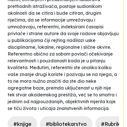
prethodnih istraživača, postaje sudionikom
okolnosti da se citira i bude citiran, drugim
riječima, da se informacije umrežavaju i
umnožavaju, referentni, indeksirani časopisi
privlače i strane autore da svoje radove objavljuju
u publikacijama čiji rejting nadilazi uske
disciplinarne, lokalne, regionalne i slične okvire.
Referentno obično za sobom povlači očekivanje
relevantnosti i pouzdanosti kada je u pitanju
kvaliteta. Međutim, referentni ste onoliko koliko
vaše znanje drugi koriste i pozivaju se na njega, a
to ne mora nužno značiti da ste dio neke
agregatne baze, premda uključenost u njih nije
tek stvar akademskog prestiža, već se to smatra i
jednim od najpouzdanijih, objektivnih mjerila koje
se tiču života i uticaja znanstvenih informacija.
#knjige
#bibliotekarstvo
#Rubrika n