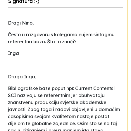
Signatura :-)
Dragi Nino,
Često u razgovoru s kolegama čujem sintagmu
referentna baza
. Šta to znači
?
Inga
Draga Inga,
Bibliografske baze poput npr.
Current Contents
i
SCI
nazivaju se referentnim jer obuhvataju
znanstvenu produkciju svjetske akademske
javnosti. Zbog toga i radovi objavljeni u domaćim
časopisima svojom kvalitetom nastoje postati
dijelom te globalne zajednice. Osim što se na taj
način, citiranjem i preuzimanjem iskustava